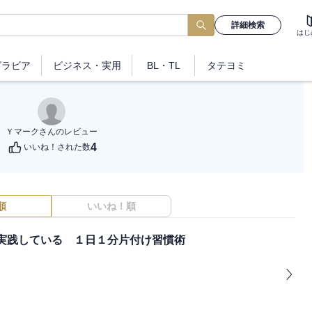
詳細検索
はじ
グラビア
ビジネス
・実用
BL・TL
タテヨミ
Ｙマーク
さんのレビュー
4
いいね！された数
順
いいね！順
実践している １日１分片付け習慣術