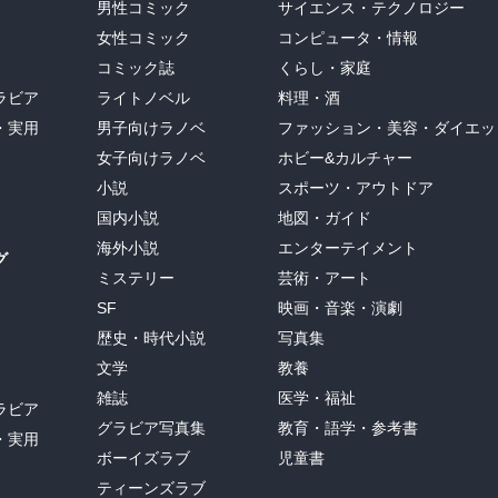
男性コミック
サイエンス・テクノロジー
女性コミック
コンピュータ・情報
コミック誌
くらし・家庭
ラビア
ライトノベル
料理・酒
・実用
男子向けラノベ
ファッション・美容・ダイエッ
女子向けラノベ
ホビー&カルチャー
小説
スポーツ・アウトドア
国内小説
地図・ガイド
海外小説
エンターテイメント
グ
ミステリー
芸術・アート
SF
映画・音楽・演劇
歴史・時代小説
写真集
文学
教養
雑誌
医学・福祉
ラビア
グラビア写真集
教育・語学・参考書
・実用
ボーイズラブ
児童書
ティーンズラブ