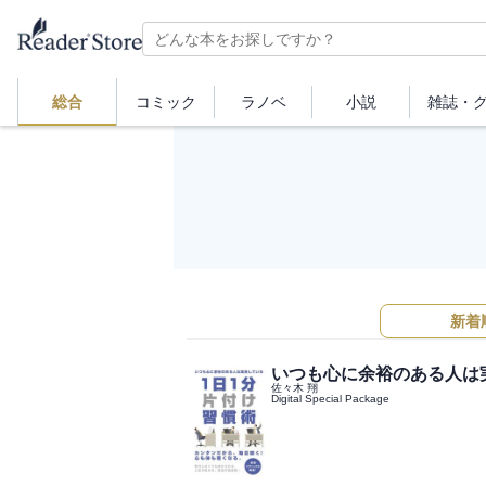
総合
コミック
ラノベ
小説
雑誌・
新着
いつも心に余裕のある人は
佐々木 翔
Digital Special Package