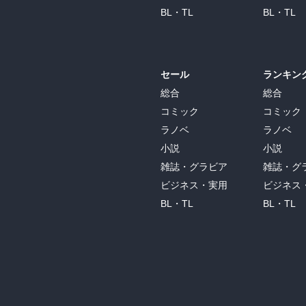
BL・TL
BL・TL
セール
ランキン
総合
総合
コミック
コミック
ラノベ
ラノベ
小説
小説
雑誌・グラビア
雑誌・グ
ビジネス・実用
ビジネス
BL・TL
BL・TL