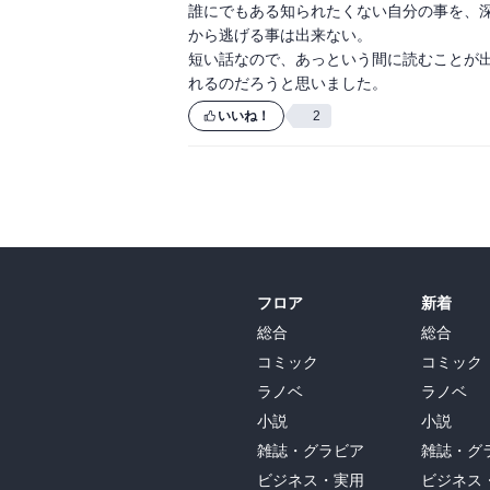
誰にでもある知られたくない自分の事を、
から逃げる事は出来ない。

短い話なので、あっという間に読むことが
れるのだろうと思いました。
いいね！
2
フロア
新着
総合
総合
コミック
コミック
ラノベ
ラノベ
小説
小説
雑誌・グラビア
雑誌・グ
ビジネス・実用
ビジネス