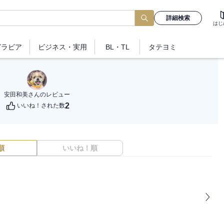
詳細検索
はじ
グラビア
ビジネス
・実用
BL・TL
タテヨミ
安田和美
さんのレビュー
2
いいね！された数
順
いいね！順