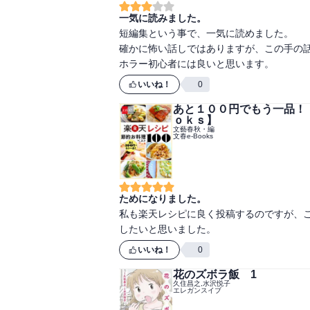
一気に読みました。
短編集という事で、一気に読めました。

確かに怖い話しではありますが、この手の話
ホラー初心者には良いと思います。
いいね！
0
あと１００円でもう一品！
ｏｋｓ】
文藝春秋・編
文春e-Books
ためになりました。
私も楽天レシピに良く投稿するのですが、
したいと思いました。
いいね！
0
花のズボラ飯 1
久住昌之,水沢悦子
エレガンスイブ