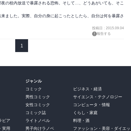
深夜の校内放送で暴露される恐怖。そして…、どうあがいても、そこ
出来ました。実際、自分の身に起こったとしたら、自分は何を暴露さ
投稿日
:
2015.09.04
報告する
1
ジャンル
コミック
ビジネス・経済
男性コミック
サイエンス・テクノロジー
女性コミック
コンピュータ・情報
コミック誌
くらし・家庭
ラビア
ライトノベル
料理・酒
・実用
男子向けラノベ
ファッション・美容・ダイエッ