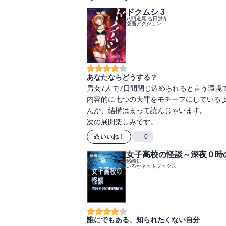
ドクムシ 3
八頭道尾,合田蛍冬
漫画アクション
あなたならどうする？
男女7人で7日間閉じ込められると言う環境
内容的に七つの大罪をモチーフにしている
んが、結構はまって読んじゃいます。

次の展開楽しみです。
いいね！
0
女子高校の怪談～深夜０時
悠崎仁
いるかネットブックス
誰にでもある、知られたくない自分