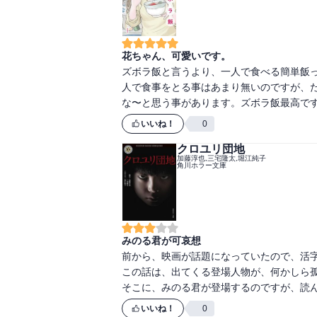
花ちゃん、可愛いです。
ズボラ飯と言うより、一人で食べる簡単飯
人で食事をとる事はあまり無いのですが、
な〜と思う事があります。ズボラ飯最高で
いいね！
0
クロユリ団地
加藤淳也,三宅隆太,堀江純子
角川ホラー文庫
みのる君が可哀想
前から、映画が話題になっていたので、活字
この話は、出てくる登場人物が、何かしら孤
そこに、みのる君が登場するのですが、読
いいね！
0