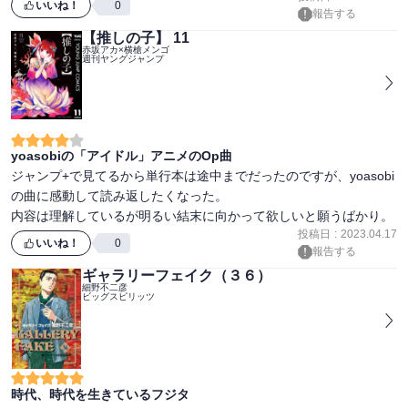
個人的には、ゆるふわモンスターが好きなので続編をとても楽しみ
いいね！
0
報告する
【推しの子】 11
赤坂アカ×横槍メンゴ
週刊ヤングジャンプ
yoasobiの「アイドル」アニメのOp曲
ジャンプ+で見てるから単行本は途中までだったのですが、yoasobi
の曲に感動して読み返したくなった。

内容は理解しているが明るい結末に向かって欲しいと願うばかり。
投稿日
:
2023.04.17
いいね！
0
報告する
ギャラリーフェイク（３６）
細野不二彦
ビッグスピリッツ
時代、時代を生きているフジタ