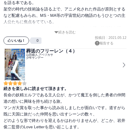
を語る本である。

架空の時代の技術論を語る上で、アニメ化された作品が原則とする
など配慮もみられ、MS・MA等の宇宙世紀の物語のもうひとつの主
人公たちに焦点をてている。

アニメのストーリーだけでなく、ＭＳのスペック等の技術論を語っ
続きを読む
ているので話が膨らみ、理解が進む。

投稿日
:
2021.05.12
ちょうどガンダムオリジンがアニメ化されたガンダム以外に前後ス
いいね！
0
報告する
トーリー的に話を膨らませたように、本書も技術論を通じて語られ
葬送のフリーレン（４）
ることの無かった設定を楽しむことが出来る。

山田鐘人,アベツカサ
少年サンデー
本書は代表的なＭＳを元に解説を加え、技術論を振りかざしている
わけだが、しかも架空の、しかし面白い。

UCに登場するシャンブロの開発にかけた妄執まで伝わってくるよ
うに思える。

サザビー、シナンジュ あたりのモビルスーツの進化がどれ程なのか
続きを楽しみに読ませて頂きます。
考察されてとても面白かった。

長命の妖精エルフである主人公が、かつて魔王を倒した勇者の仲間
酔狂な書ではあるが、これも宇宙世紀のひとつの物語なのだろう。

達の想いに興味を持ち続ける旅。

読んでみて同感じるかは人それぞれだが、自分にはとても面白かっ
マンガ大賞を取った事から読み出しましたが面白いです。道すがら
た。MSの理解が進んだと思う、別の話になってしまうがこれだけ
既に天国に旅だった仲間を思い出すシーンの数々、

分かりやすく解説出切るのなら、あの分かりにくいMS体系、小説
どのような形で終わりを迎えるかはわかりませんが、どこか、岩井
「ティターンズの旗の下に」のＴＲシリーズの解説書を作ってくれ
俊二監督のLove Letterを思い起こします。
