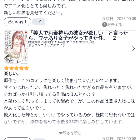
でアニメ化もとても楽しみです。

新しい世界を見せてください。
投稿日
:
2023.09.09
いいね！
0
報告する
「美人でお金持ちの彼女が欲しい」と言った
ら、ワケあり女子がやってきた件。 2
白鷺六羽,小宮地千々,Re岳,マイクロマガジン社
ドラゴンコミックスエイジ
楽しい。
原作も、このコミックも楽しく読ませていただいています。

甘々でじれったい、焦れったく焦れったすぎる作品も有りますが、
そればっかり引っ張ってる作品はほんとかよ？     

と疑わしく思ってしまって興醒めですが、この作品は登場人物に味
があって面白いです。

擬人化した蝉とか、いつまでやっているのか、疑問に思わないでは
ないですが、原作を含めて今後を非常に楽しみにしています。

続けてくださいね！働き初めて本当に大人になるくらいまでは見て
続きを読む
みたい。

投稿日
:
2023.09.08