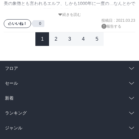
ないだろうか？ シンプルイズベスト とは対極に有るようなモビル
美の象徴とも言われるエルフ、しかも1000年に一度の…なんとかで
スーツ構成、しかし核となるユニットで多用途な使用環境でのニー
は追い付かないから実写化は無理だと思うししてほしくないけど、
ズに応えようとした発想は面白いのだが全然理解できないので
続きを読む
その時は岩井俊二監督にお願いして欲しいです。良い映画にしてく
投稿日
:
2021.03.23
れると思います。
いいね！
0
報告する
1
2
3
4
5
フロア
総合
コミック
セール
ラノベ
小説
総合
コミック
新着
雑誌・グラビア
ビジネス・実用
ラノベ
小説
総合
コミック
ランキング
BL・TL
雑誌・グラビア
ビジネス・実用
ラノベ
小説
総合
コミック
ジャンル