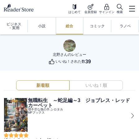
はじめて
会員登録
サインイン
検索
ビジネス
小説
総合
コミック
ラノベ
・実用
北野
さんのレビュー
39
いいね！された数
新着順
いいね！順
無職転生 ～蛇足編～3 ジョブレス・レッド
カーペット
理不尽な孫の手,シロタカ
MFブックス