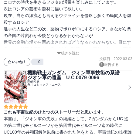
コロナの時代を生きるフジタの活躍も楽しみにしています。

次はロシアの芸術を題材に描いて欲しい。

現在、自らの源流とも言えるウクライナを侵略し多くの民間人を虐
殺するロシア

選手の人生など二の次、薬物でボロボロにするロシア、さながら悪
の帝国の片割れが今後どうなるかわからないが

世界の金融市場から閉め出されればどうなるかわからない。目にす
るときには違う世界があると思うが縁遠いロシアという土地の芸術
続きを読む
も見てみたい❗
投稿日
:
2022.03.03
いいね！
0
報告する
機動戦士ガンダム ジオン軍事技術の系譜
ジオン軍の遺産 U.C.0079‐0096
岡嶋裕史
角川コミックス・エース
これも宇宙世紀のひとつのストーリーだと思います。
本書は、「ジオン軍の失敗」の続編として、ZガンダムからUC 迄
の第二世代モビルスーツから第四世代モビルスーツ迄の時代に

UC100年の共和国解体以前に書かれた体をとる。宇宙世紀の技術論