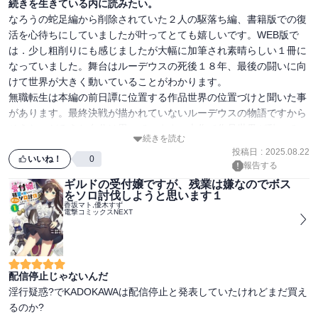
続きを生きている内に読みたい。
なろうの蛇足編から削除されていた２人の駆落ち編、書籍版での復
活を心待ちにしていましたが叶ってとても嬉しいです。WEB版で
は．少し粗削りにも感じましたが大幅に加筆され素晴らしい１冊に
なっていました。舞台はルーデウスの死後１８年、最後の闘いに向
けて世界が大きく動いていることがわかります。

無職転生は本編の前日譚に位置する作品世界の位置づけと聞いた事
があります。最終決戦が描かれていないルーデウスの物語ですから
そうなのだろうと自分は思っています。本作で作品世界が動いてい
続きを読む
る事が伺い知れました。大変に難しい作品とは思いますが是非、自
投稿日
:
2025.08.22
分もいい歳になり自分が死ぬ迄には本編が読みたいものだと密かに
いいね！
0
報告する
楽しみにしています。
ギルドの受付嬢ですが、残業は嫌なのでボス
をソロ討伐しようと思います１
香坂マト,優木すず
電撃コミックスNEXT
配信停止じゃないんだ
淫行疑惑?でKADOKAWAは配信停止と発表していたけれどまだ買え
るのか?
