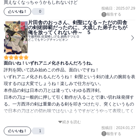
買えなくなっちゃうかもしれないけど
投稿日
:
2025.07.29
いいね！
0
報告する
片田舎のおっさん、剣聖になる～ただの田舎
の剣術師範だったのに、大成した弟子たちが
俺を放ってくれない件～ 5
乍藤和樹,佐賀崎しげる,鍋島テツヒロ
どこでもヤングチャンピオン
面白いね！いずれアニメ化されるんだろうね。
評判を聞いて読み始めこの作品。面白いですね！ 

いずれアニメ化されるんだろうね！ 剣聖という剣の達人の腕前を表
現するのは大変でしょうね！楽しみで仕方がない。

本作品の剣は日本の刀とは違っていわゆる西洋剣。

日本の刀は一般的に押して引く動作が入ることで凄い切れ味発揮す
る。一方西洋の剣は重量のある剣を叩きつけたり、突くというもの
で日本の刀ほどの切れ味ではないようですがどうやって表現してく
れるのでしょうか？

続きを読む
剣道かじっていた人間としては楽しみです。
投稿日
:
2024.01.27
いいね！
1
報告する