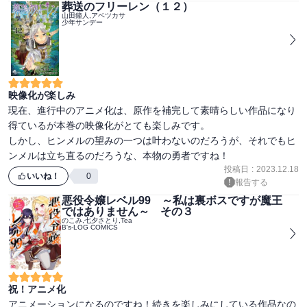
葬送のフリーレン（１２）
山田鐘人,アベツカサ
少年サンデー
映像化が楽しみ
現在、進行中のアニメ化は、原作を補完して素晴らしい作品になり
得ているが本巻の映像化がとても楽しみです。

しかし、ヒンメルの望みの一つは叶わないのだろうが、それでもヒ
ンメルは立ち直るのだろうな、本物の勇者ですね！
投稿日
:
2023.12.18
いいね！
0
報告する
悪役令嬢レベル99 ～私は裏ボスですが魔王
ではありません～ その３
のこみ,七夕さとり,Tea
B's-LOG COMICS
祝！アニメ化
アニメーションになるのですね！続きを楽しみにしている作品なの