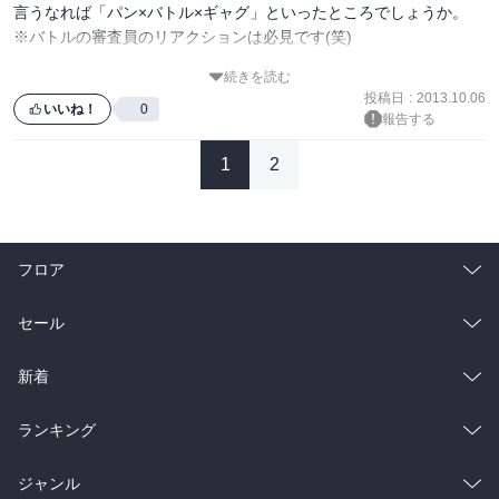
言うなれば「パン×バトル×ギャグ」といったところでしょうか。

※バトルの審査員のリアクションは必見です(笑)

続きを読む
自分が知っているパンから、マニアックなパン、斬新なパンまで
投稿日
:
2013.10.06
様々なパンが登場します。

いいね！
0
報告する
しかも、どのパンも素晴らしい素材や技術が用いられていて、見て
いるだけで涎が出てきます。

1
2
パン好きはさらにパンが好きになる、

パン嫌いでもパンが好きになる、そんな漫画です。

フロア
総合
コミック
セール
ラノベ
小説
総合
コミック
新着
雑誌・グラビア
ビジネス・実用
ラノベ
小説
総合
コミック
ランキング
BL・TL
雑誌・グラビア
ビジネス・実用
ラノベ
小説
総合
コミック
ジャンル