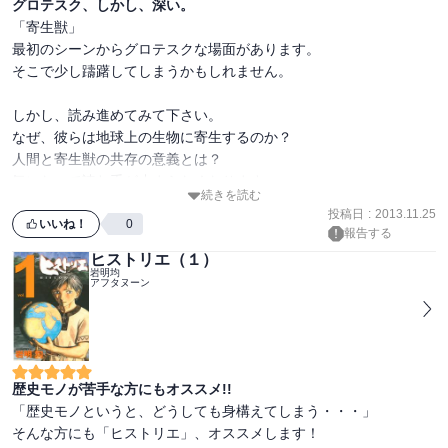
グロテスク、しかし、深い。
「寄生獣」

最初のシーンからグロテスクな場面があります。

そこで少し躊躇してしまうかもしれません。

しかし、読み進めてみて下さい。

なぜ、彼らは地球上の生物に寄生するのか？

人間と寄生獣の共存の意義とは？

気になって読む手が止まらなくなります。

続きを読む
投稿日
:
2013.11.25
自分の在り方をも考え直される、

いいね！
0
報告する
そんな「深み」を持った「寄生獣」、

ヒストリエ（１）
ぜひ読んでみてください。
岩明均
アフタヌーン
歴史モノが苦手な方にもオススメ!!
「歴史モノというと、どうしても身構えてしまう・・・」

そんな方にも「ヒストリエ」、オススメします！
