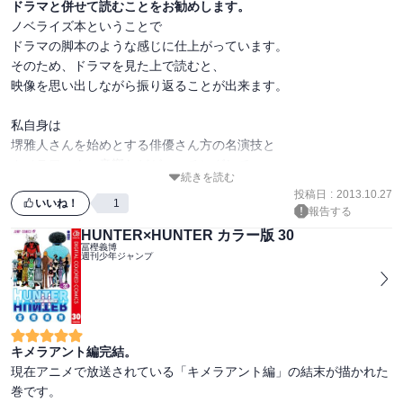
ドラマと併せて読むことをお勧めします。
ノベライズ本ということで

ドラマの脚本のような感じに仕上がっています。

そのため、ドラマを見た上で読むと、

映像を思い出しながら振り返ることが出来ます。

私自身は

堺雅人さんを始めとする俳優さん方の名演技と

カメラワーク、音響などがマッチングして

続きを読む
「リーガルハイ」がより面白くなっていると思っている為、

投稿日
:
2013.10.27
ドラマ→小説の流れをお勧めします。

いいね！
1
報告する
(ドラマで見過ごしたシーンを振り返ることが出来ます。)

HUNTER×HUNTER カラー版 30
冨樫義博
週刊少年ジャンプ
※単行本を読んだ感想です。
キメラアント編完結。
現在アニメで放送されている「キメラアント編」の結末が描かれた
巻です。
