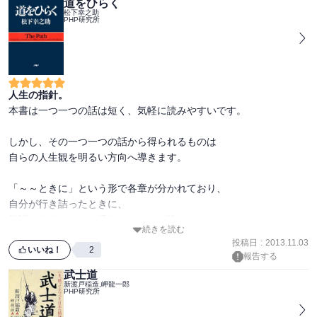
道をひらく
会話が得意な人が自然に出来ていることをまとめたような本である
松下幸之助
PHP研究所
為、

知っていることばかりだ、と思う方もいらっしゃるでしょう。

また、時と場合に応じて、臨機応変に

使い方を工夫する必要があると思われました。

人生の指針。
本書は一つ一つの話は短く、気軽に読みやすいです。

よって★は３つにしました。
しかし、その一つ一つの話から得られるものは

自らの人生観を明るい方向へ導きます。

「～～ときに」という形で各章が分かれており、

自分が行き詰ったときに、

教訓・アドバイスを得るものとして読むことができますし、

続きを読む
通読して、松下氏の思いを感じながら

投稿日
:
2013.11.03
自分のこれからを見つめなおすことも出来ます。

いいね！
2
報告する
武士道
常に懐に入れておきたい、そんな名著です。
新渡戸稲造,岬龍一郎
PHP研究所