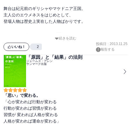
舞台は紀元前のギリシャやマケドニア王国。

主人公のエウメネスをはじめとして、

登場人物は歴史上実在した人物ばかりです。

なんといってもストーリーが面白い！

続きを読む
登場人物の思い・考えの交錯、

投稿日
:
2013.11.25
予想だにしなかった事実の判明(伏線)等等・・・

いいね！
2
報告する
巻をまたいで話が繋がる、読み応え十分です！

「原因」と「結果」の法則
ジェームズ・アレン
サンマーク出版
ぜひ一気読みしていただきたい作品です。
「思い」で変わる。
「心が変われば行動が変わる 

行動が変われば習慣が変わる 

習慣が 変われば人格が変わる 

人格が変われば運命が変わる」
