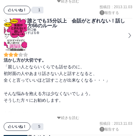
続きを読む
ただ、時にストレートさが功を奏する場面もあるかと思います。

投稿日
:
2013.11.03
いいね！
1
報告する
本書のメソッドを用いる際は、

誰とでも15分以上 会話がとぎれない！話し
使う場面・人を考えると良いでしょう。
方66のルール
野口敏
すばる舎
活かし方が大切です。
「親しい人とならいくらでも話せるのに、

初対面の人やあまり話さない人と話すとなると、

全くと言っていいほど話すことが出来なくなる・・・」

そんな悩みを抱える方は少なくないでしょう。

そうした方々にお勧めします。

内容としては、

続きを読む
「会話のコツ」がシーンを交えながら紹介されています。

投稿日
:
2013.11.03
いいね！
5
報告する
個人的には非常に参考になるルール(コツ)が多いと感じましたが、
