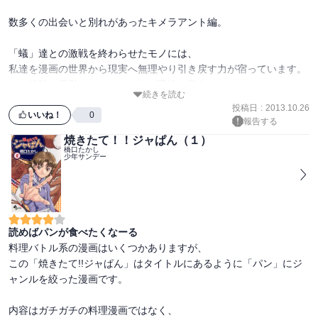
数多くの出会いと別れがあったキメラアント編。

「蟻」達との激戦を終わらせたモノには、

私達を漫画の世界から現実へ無理やり引き戻す力が宿っています。

その残酷な幕引きには、ただただ恐怖を覚えました。

続きを読む
投稿日
:
2013.10.26
しかし、この作品が訴えたかったメッセージは

いいね！
0
報告する
私達が目をそらしてきたものなのでしょう。

焼きたて！！ジャぱん（１）
橋口たかし
少年サンデー
ぜひご一読をお勧めします。
読めばパンが食べたくなーる
料理バトル系の漫画はいくつかありますが、

この「焼きたて!!ジャぱん」はタイトルにあるように「パン」にジ
ャンルを絞った漫画です。

内容はガチガチの料理漫画ではなく、
