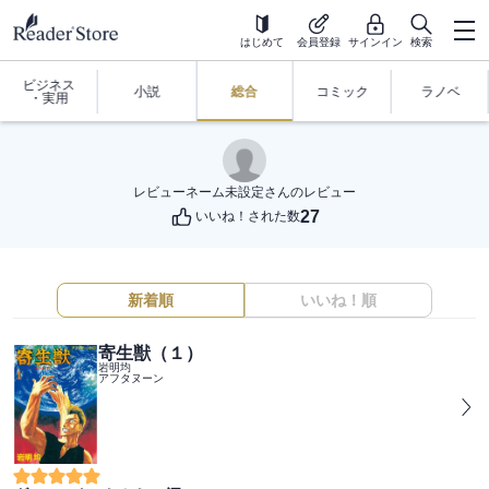
はじめて
会員登録
サインイン
検索
ビジネス
小説
総合
コミック
ラノベ
・実用
レビューネーム未設定
さんのレビュー
27
いいね！された数
新着順
いいね！順
寄生獣（１）
岩明均
アフタヌーン