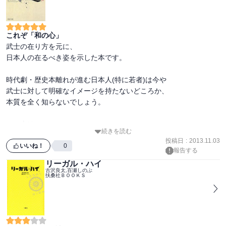
これぞ「和の心」
武士の在り方を元に、

日本人の在るべき姿を示した本です。

時代劇・歴史本離れが進む日本人(特に若者)は今や

武士に対して明確なイメージを持たないどころか、

本質を全く知らないでしょう。

この本は

続きを読む
武士の本質(つまりは、本来の日本人の本質)を描いており、

投稿日
:
2013.11.03
現代の私達が忘れてしまった「和の心」を呼び起こす力を持ってい
いいね！
0
報告する
ます。

リーガル・ハイ
古沢良太,百瀬しのぶ
扶桑社ＢＯＯＫＳ
新渡戸稲造氏の名著であり、

日本を代表する作品と言えるでしょう。