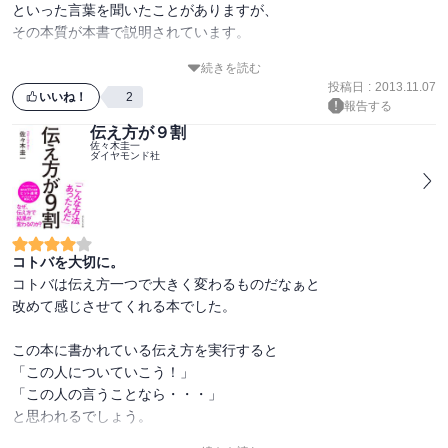
といった言葉を聞いたことがありますが、

その本質が本書で説明されています。

続きを読む
自分の「思い(心)」ひとつで、

投稿日
:
2013.11.07
自分の人生が大きく変容するのです。

いいね！
2
報告する
伝え方が９割
そうした当たり前のことのように思えて

佐々木圭一
ダイヤモンド社
つい見落としがちなことをこの本は気付かせてくれます。

ぜひ一度読んでみてください。
コトバを大切に。
コトバは伝え方一つで大きく変わるものだなぁと

改めて感じさせてくれる本でした。

この本に書かれている伝え方を実行すると

「この人についていこう！」

「この人の言うことなら・・・」

と思われるでしょう。
