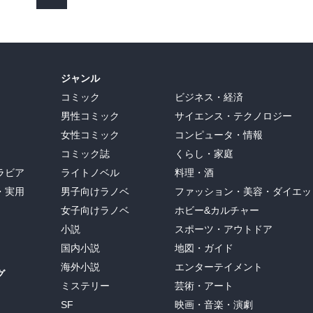
ジャンル
コミック
ビジネス・経済
男性コミック
サイエンス・テクノロジー
女性コミック
コンピュータ・情報
コミック誌
くらし・家庭
ラビア
ライトノベル
料理・酒
・実用
男子向けラノベ
ファッション・美容・ダイエッ
女子向けラノベ
ホビー&カルチャー
小説
スポーツ・アウトドア
国内小説
地図・ガイド
海外小説
エンターテイメント
グ
ミステリー
芸術・アート
SF
映画・音楽・演劇