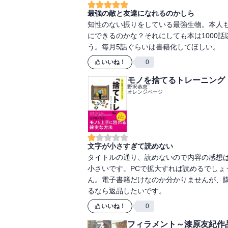
最強の敵と友達になれるのかしら
知性のない振りをしている最強生物。本人
にできるのかな？それにしても本は1000
う。毎月5話ぐらいは書籍化してほしい。
いいね！
0
モノを捨てるトレーニング
野沢恭恵
オレンジページ
文字が小さすぎて読めない
タイトルの通り、読めないので内容の感想
小さいです。PCで拡大すれば読めるでし
ん。電子書籍だけなのか分かりませんが、
るなら返品したいです。
いいね！
0
フィラメント～漆原友紀作