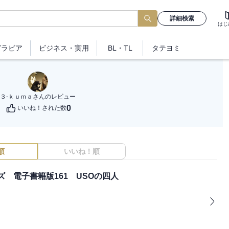
詳細検索
はじ
グラビア
ビジネス
・実用
BL・TL
タテヨミ
３-ｋｕｍａ
さんのレビュー
0
いいね！された数
順
いいね！順
 電子書籍版161 USOの四人