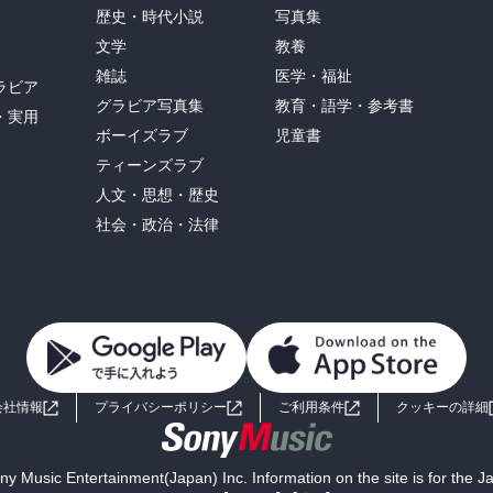
歴史・時代小説
写真集
文学
教養
雑誌
医学・福祉
ラビア
グラビア写真集
教育・語学・参考書
・実用
ボーイズラブ
児童書
ティーンズラブ
人文・思想・歴史
社会・政治・法律
会社情報
プライバシーポリシー
ご利用条件
クッキーの詳細
y Music Entertainment(Japan) Inc. Information on the site is for the 