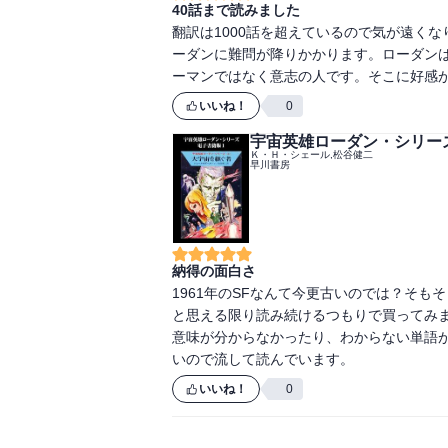
40話まで読みました
翻訳は1000話を超えているので気が遠く
ーダンに難問が降りかかります。ローダン
ーマンではなく意志の人です。そこに好感
いいね！
0
宇宙英雄ローダン・シリー
Ｋ・Ｈ・シェール,松谷健二
早川書房
納得の面白さ
1961年のSFなんて今更古いのでは？そ
と思える限り読み続けるつもりで買ってみ
意味が分からなかったり、わからない単語
いので流して読んでいます。
いいね！
0