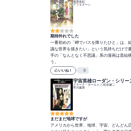
漆原友紀
アフタヌーン
期待外れでした
一番初めの「岬でバスを降りたひと」は、
議な世界を描きたい」という気持ちだけで
手の「なんとなく不思議」系の漫画は昔結
う。
いいね！
0
宇宙英雄ローダン・シリー
クラーク・ダールトン,松谷健二
早川書房
まだまだ地球ですが
アメリカから世界、地球、宇宙、どんどん