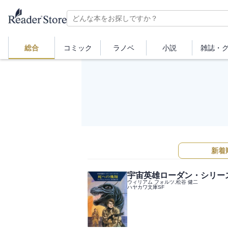
総合
コミック
ラノベ
小説
雑誌・
新着
宇宙英雄ローダン・シリーズ
ウィリアム フォルツ,松谷 健二
ハヤカワ文庫SF