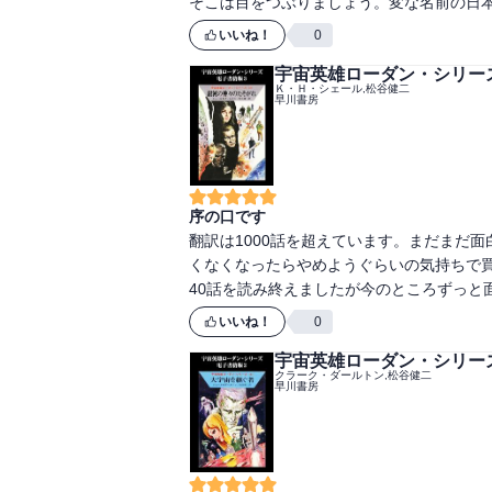
そこは目をつぶりましょう。変な名前の日
いいね！
0
宇宙英雄ローダン・シリー
Ｋ・Ｈ・シェール,松谷健二
早川書房
序の口です
翻訳は1000話を超えています。まだまだ
くなくなったらやめようぐらいの気持ちで
40話を読み終えましたが今のところずっと
いいね！
0
宇宙英雄ローダン・シリー
クラーク・ダールトン,松谷健二
早川書房