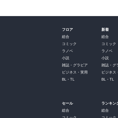
フロア
新着
総合
総合
コミック
コミック
ラノベ
ラノベ
小説
小説
雑誌・グラビア
雑誌・グ
ビジネス・実用
ビジネス
BL・TL
BL・TL
セール
ランキン
総合
総合
コミック
コミック