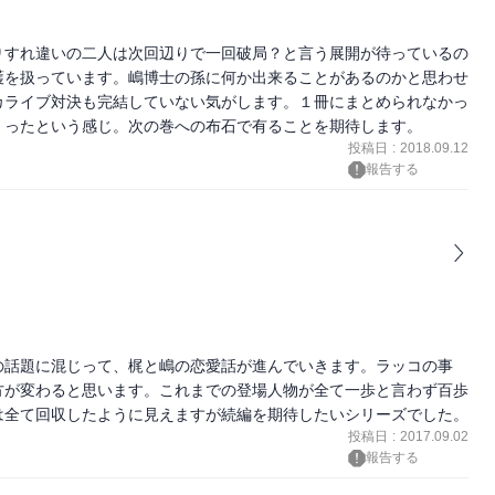
りすれ違いの二人は次回辺りで一回破局？と言う展開が待っているの
護を扱っています。嶋博士の孫に何か出来ることがあるのかと思わせ
カライブ対決も完結していない気がします。１冊にまとめられなかっ
くったという感じ。次の巻への布石で有ることを期待します。
投稿日
:
2018.09.12
報告する
の話題に混じって、梶と嶋の恋愛話が進んでいきます。ラッコの事
方が変わると思います。これまでの登場人物が全て一歩と言わず百歩
は全て回収したように見えますが続編を期待したいシリーズでした。
投稿日
:
2017.09.02
報告する