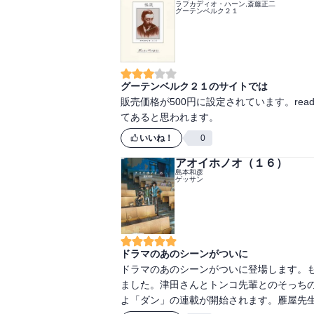
ラフカディオ・ハーン,斎藤正二
グーテンベルク２１
グーテンベルク２１のサイトでは
販売価格が500円に設定されています。read
てあると思われます。
いいね！
0
アオイホノオ（１６）
島本和彦
ゲッサン
ドラマのあのシーンがついに
ドラマのあのシーンがついに登場します。
ました。津田さんとトンコ先輩とのそっち
よ「ダン」の連載が開始されます。雁屋先