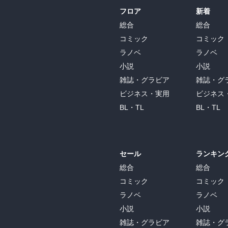
フロア
新着
総合
総合
コミック
コミック
ラノベ
ラノベ
小説
小説
雑誌・グラビア
雑誌・グ
ビジネス・実用
ビジネス
BL・TL
BL・TL
セール
ランキン
総合
総合
コミック
コミック
ラノベ
ラノベ
小説
小説
雑誌・グラビア
雑誌・グ