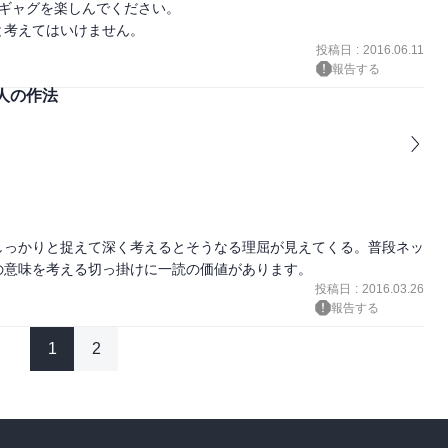
ギャグを楽しんでください。

と考えてはいけません。
投稿日
:
2016.06.11
報告する
人の作法
。
しっかりと捉えて深く考えるとそうなる理屈が見えてくる。普段ネッ
の意味を考える切っ掛けに一読の価値があります。
投稿日
:
2016.03.26
報告する
1
2