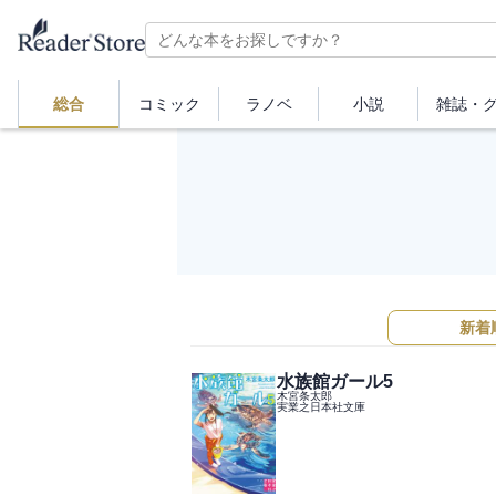
総合
コミック
ラノベ
小説
雑誌・
新着
水族館ガール5
木宮条太郎
実業之日本社文庫