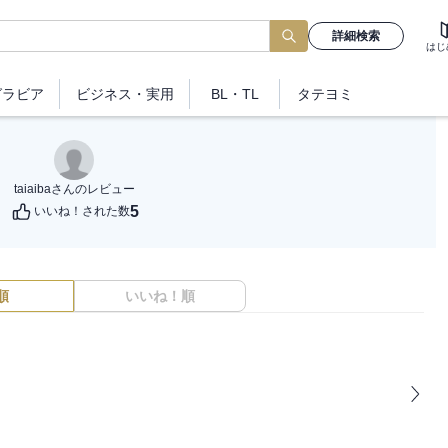
詳細検索
はじ
グラビア
ビジネス
・実用
BL・TL
タテヨミ
taiaiba
さんのレビュー
5
いいね！された数
順
いいね！順