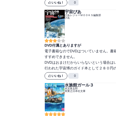
いいね！
0
宇宙ぴあ
ぴあレジャーＭＯＯＫＳ編集部
ぴあ
DVD付属とありますが
電子書籍なのでDVDはついていません。書
すすめできません。

DVDはおまけだからいらないという場合は
行われた宇宙博のガイド本として２８０円
いいね！
0
水族館ガール３
木宮条太郎
実業之日本社文庫