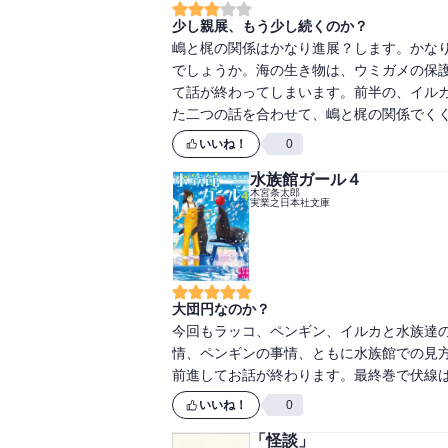
少し親展、もう少し続くのか？
嶋と梶の関係はかなり進展？します。かな
でしょうか。海の生き物は、ウミガメの保
て話が終わってしまいます。前半の、イル
た二つの話を合わせて、嶋と梶の関係でく
いいね！
0
水族館ガール４
木宮条太郎
実業之日本社文庫
大団円なのか？
今回もラッコ、ペンギン、イルカと水族達
情、ペンギンの事情、ともに水族館での見
前進してお話が終わります。最終巻で伏線
いいね！
0
「怪談」