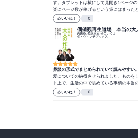
す。タブレットは横にして見開き1ページの
楽にページ数が稼げるという策にはまった
いいね！
0
価値観再生道場 本当の大
内田樹,名越康文,橋口いくよ
ダ・ヴィンチブックス
鼎談の形式でまとめられていて読みやすい
愛についての納得させられました。ものを
ト上で、生活の中で眺めている事柄の本当
いいね！
0