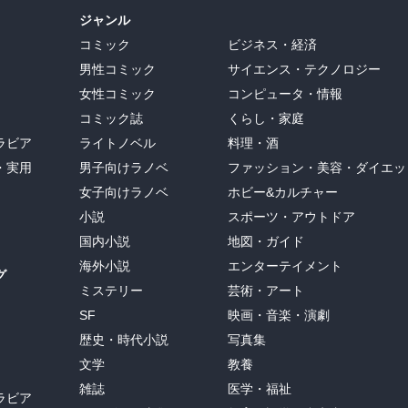
ジャンル
コミック
ビジネス・経済
男性コミック
サイエンス・テクノロジー
女性コミック
コンピュータ・情報
コミック誌
くらし・家庭
ラビア
ライトノベル
料理・酒
・実用
男子向けラノベ
ファッション・美容・ダイエッ
女子向けラノベ
ホビー&カルチャー
小説
スポーツ・アウトドア
国内小説
地図・ガイド
海外小説
エンターテイメント
グ
ミステリー
芸術・アート
SF
映画・音楽・演劇
歴史・時代小説
写真集
文学
教養
雑誌
医学・福祉
ラビア