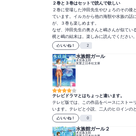
２巻と３巻はセットで読んで欲しい
２巻に登場した沖田先生やひょろのその後
ています。イルカから他の海獣や水族の話
が、３巻も楽しめます。

なぜ、沖田先生の奥さんと嶋さんが似てい
梶と嶋の結末は。楽しみに読んでください
いいね！
2
水族館ガール
木宮条太郎
実業之日本社文庫
テレビドラマとはちょっと違います。
テレビ版では、この作品をベースにストー
います。テレビと小説、二人のヒロインの
いいね！
0
水族館ガール２
木宮条太郎
実業之日本社文庫