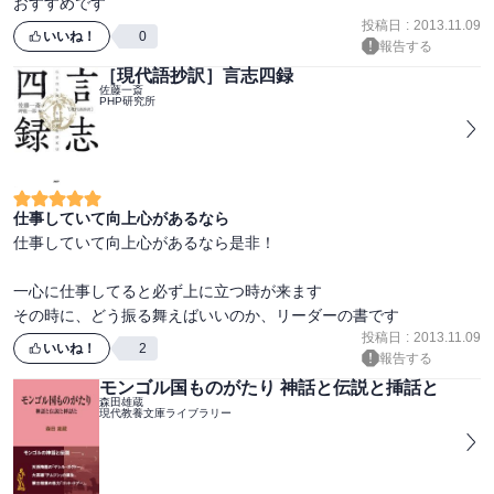
おすすめです
投稿日
:
2013.11.09
いいね！
0
報告する
［現代語抄訳］言志四録
佐藤一斎
PHP研究所
仕事していて向上心があるなら
仕事していて向上心があるなら是非！

一心に仕事してると必ず上に立つ時が来ます

その時に、どう振る舞えばいいのか、リーダーの書です
投稿日
:
2013.11.09
いいね！
2
報告する
モンゴル国ものがたり 神話と伝説と挿話と
森田雄蔵
現代教養文庫ライブラリー