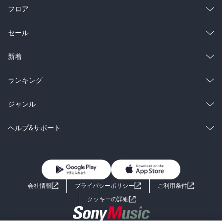
フロア
総合
コミック
セール
ラノベ
小説
総合
コミック
新着
雑誌・グラビア
ビジネス・実用
ラノベ
小説
総合
コミック
ランキング
BL・TL
雑誌・グラビア
ビジネス・実用
ラノベ
小説
総合
コミック
ジャンル
BL・TL
雑誌・グラビア
ビジネス・実用
ラノベ
小説
コミック
男性コミック
ヘルプ&サポート
BL・TL
雑誌・グラビア
ビジネス・実用
女性コミック
コミック誌
初めての方へ
ヘルプ
BL・TL
ライトノベル
男子向けラノベ
よくあるご質問
お問い合わせ
会社情報
プライバシーポリシー
ご利用条件
女子向けラノベ
小説
利用規約
クッキーの詳細
国内小説
海外小説