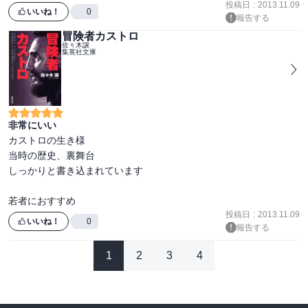
投稿日
:
2013.11.09
いいね！
0
報告する
冒険者カストロ
佐々木譲
集英社文庫
非常にいい
カストロの生き様

当時の歴史、裏舞台

しっかりと書き込まれています

若者におすすめ
投稿日
:
2013.11.09
いいね！
0
報告する
1
2
3
4