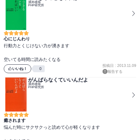
酒井雄哉
PHP研究所
心にじんわり
行動力とくじけない力が湧きます

空いてる時間に読みたくなる
投稿日
:
2013.11.09
いいね！
0
報告する
がんばらなくていいんだよ
酒井雄哉
PHP研究所
癒されます
悩んだ時にサクサクっと読めて心が軽くなります
