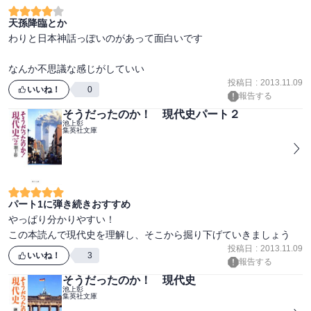
天孫降臨とか
わりと日本神話っぽいのがあって面白いです

なんか不思議な感じがしていい
投稿日
:
2013.11.09
いいね！
0
報告する
そうだったのか！ 現代史パート２
池上彰
集英社文庫
パート1に弾き続きおすすめ
やっぱり分かりやすい！

この本読んで現代史を理解し、そこから掘り下げていきましょう
投稿日
:
2013.11.09
いいね！
3
報告する
そうだったのか！ 現代史
池上彰
集英社文庫