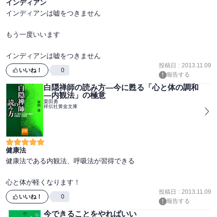
インディアン
インディアンは嘘をつきません

もう一度いいます

インディアンは嘘をつきません
投稿日
:
2013.11.09
いいね！
0
報告する
白隠禅師の読み方―今に甦る「心と体の調和
―内観法」の極意
栗田勇
祥伝社黄金文庫
健康法
健康法である内観法、呼吸法が習得できる

心と体が軽くなります！
投稿日
:
2013.11.09
いいね！
0
報告する
今できることをやればいい