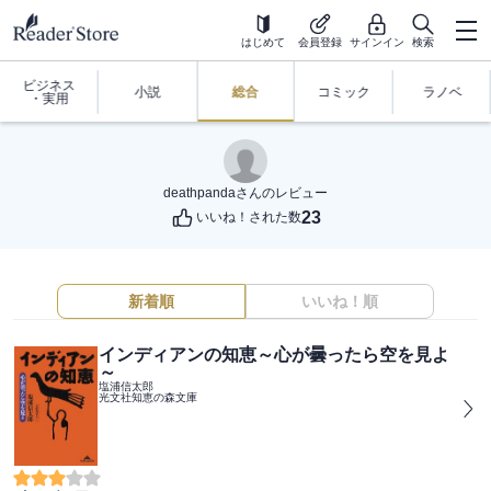
はじめて
会員登録
サインイン
検索
ビジネス
小説
総合
コミック
ラノベ
・実用
deathpanda
さんのレビュー
23
いいね！された数
新着順
いいね！順
インディアンの知恵～心が曇ったら空を見よ
～
塩浦信太郎
光文社知恵の森文庫