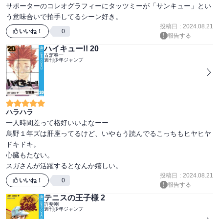
サポーターのコレオグラフィーにタッツミーが「サンキュー」とい
投稿日
:
2024.08.21
いいね！
0
報告する
ハイキュー!! 20
古舘春一
週刊少年ジャンプ
ハラハラ
一人時間差って格好いいよなーー

烏野１年ズは肝座ってるけど、いやもう読んでるこっちもヒヤヒヤ
ドキドキ。

心臓もたない。

スガさんが活躍するとなんか嬉しい。
投稿日
:
2024.08.21
いいね！
0
報告する
テニスの王子様 2
許斐剛
週刊少年ジャンプ