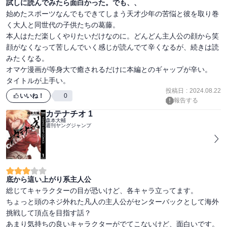
試しに読んでみたら面白かった。でも、、
始めたスポーツなんでもできてしまう天才少年の苦悩と彼を取り巻
く大人と同世代の子供たちの葛藤。

本人はただ楽しくやりたいだけなのに。どんどん主人公の顔から笑
顔がなくなって苦しんでいく感じが読んでて辛くなるが、続きは読
みたくなる。　

オマケ漫画が等身大で癒されるだけに本編とのギャップが辛い。

タイトルが上手い。
投稿日
:
2024.08.22
いいね！
0
報告する
カテナチオ 1
森本大輔
週刊ヤングジャンプ
底から這い上がり系主人公
総じてキャラクターの目が恐いけど、各キャラ立ってます。

ちょっと頭のネジ外れた凡人の主人公がセンターバックとして海外
挑戦して頂点を目指す話？

あまり気持ちの良いキャラクターがでてこないけど、面白いです。
