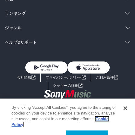
雑誌・グラビア
ビジネス・実用
ラノベ
小説
総合
コミック
ランキング
BL・TL
雑誌・グラビア
ビジネス・実用
ラノベ
小説
総合
コミック
ジャンル
BL・TL
雑誌・グラビア
ビジネス・実用
ラノベ
小説
コミック
男性コミック
ヘルプ&サポート
BL・TL
雑誌・グラビア
ビジネス・実用
女性コミック
コミック誌
初めての方へ
ヘルプ
BL・TL
ライトノベル
男子向けラノベ
よくあるご質問
お問い合わせ
会社情報
プライバシーポリシー
ご利用条件
女子向けラノベ
小説
利用規約
クッキーの詳細
国内小説
海外小説
Copyright 2017 - 2026 Sony Music Entertainment(Japan) Inc.
By clicking “Accept All Cookies”, you agree to the storing of
ミステリー
SF
Information on the site is for the Japan domestic market only
cookies on your device to enhance site navigation, analyze
powered by
site usage, and assist in our marketing efforts.
Cookie
Policy
歴史・時代小説
文学