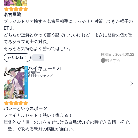
名古屋戦
ブラジルトリオ擁する名古屋相手にしっかりと対策してきた様子の
ETU。

どちらが正解とかって言う話ではないけれど、まさに監督の色が出
てるクラブ同士の対決。

そろそろ気持ちよく勝ってほしい。
投稿日
:
2024.08.22
いいね！
0
報告する
ハイキュー!! 21
古舘春一
週刊少年ジャンプ
バレーというスポーツ
ファイナルセット！熱い！燃える！

圧倒的な「個」の力を見せつける白鳥沢vsその時できる精一杯で、
「数」で攻める烏野の構図が面白い。
