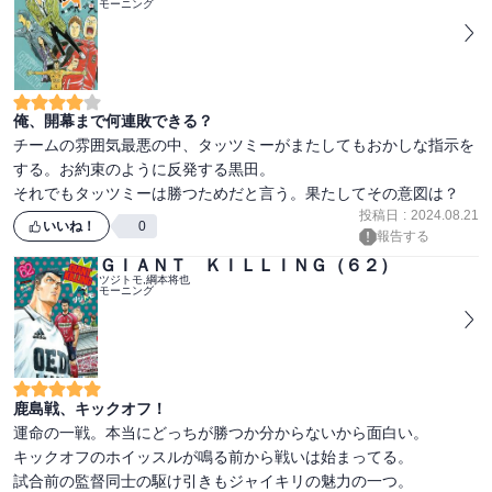
モーニング
俺、開幕まで何連敗できる？
チームの雰囲気最悪の中、タッツミーがまたしてもおかしな指示を
する。お約束のように反発する黒田。

それでもタッツミーは勝つためだと言う。果たしてその意図は？
投稿日
:
2024.08.21
いいね！
0
報告する
ＧＩＡＮＴ ＫＩＬＬＩＮＧ（６２）
ツジトモ,綱本将也
モーニング
鹿島戦、キックオフ！
運命の一戦。本当にどっちが勝つか分からないから面白い。

キックオフのホイッスルが鳴る前から戦いは始まってる。

試合前の監督同士の駆け引きもジャイキリの魅力の一つ。
