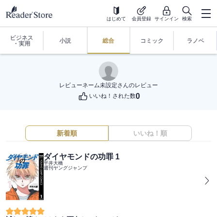
はじめて
会員登録
サインイン
検索
ビジネス
小説
総合
コミック
ラノベ
・実用
レビューネーム未設定
さんのレビュー
0
いいね！された数
新着順
いいね！順
ダイヤモンドの功罪 1
平井大橋
週刊ヤングジャンプ