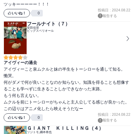
投稿日
:
2024.08.22
いいね！
0
報告する
フールナイト（７）
安田佳澄
ビッグスペリオール
アイヴィーの過去
アイヴィーこと泉ムクルと妹の半生をトーシローを通して知る。

慟哭。

何がダメで何が良いことなのか知らない。知識を得ることも想像す
ることも学べずに生きることしかできなかった末路。

もう何も言えない。

ムクルを前にトーシローがちゃんと主人公してる感じが良かった。

この辺りはアニメ化したら映えそうだなー
投稿日
:
2024.08.22
いいね！
0
報告する
ＧＩＡＮＴ ＫＩＬＬＩＮＧ（４）
ツジトモ,綱本将也