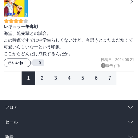
レギュラー争奪戦
海堂、乾先輩との試合。

この時点ですでに中学生らしくないけど、今思うとまだまだ幼くて
可愛いらしいなーという印象。

ここからどんだけ成長するんだか。
投稿日
:
2024.08.21
いいね！
0
報告する
1
2
3
4
5
6
7
フロア
総合
コミック
セール
ラノベ
小説
総合
コミック
新着