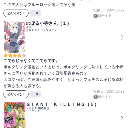
この主人公はブルーロック向いてそう笑
投稿日
:
2024.08.22
いいね！
0
報告する
のぼる小寺さん（１）
珈琲
ｇｏｏｄ！アフタヌーン
こでらじゃなくてこてらです。
ボルダリング漫画というよりは、ボルダリングに熱中している小寺
さんに周りが感化されていく日常系青春もの？

四コマっぽい雰囲気が読みやすく、ちょっとフェチズム感じる絵柄
が刺さる人も多そう。
投稿日
:
2024.08.22
いいね！
0
報告する
ＧＩＡＮＴ ＫＩＬＬＩＮＧ（５）
ツジトモ,綱本将也
モーニング