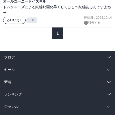
オールユーニードイズキル
トムクルーズによる続編映画化早くしてほし〜続編あるんですよね
ー
投稿日
:
2025.10.14
いいね！
0
報告する
1
フロア
総合
コミック
セール
ラノベ
小説
総合
コミック
新着
雑誌・グラビア
ビジネス・実用
ラノベ
小説
総合
コミック
ランキング
BL・TL
雑誌・グラビア
ビジネス・実用
ラノベ
小説
総合
コミック
ジャンル