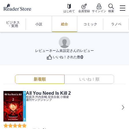
はじめて
会員登録
サインイン
検索
ビジネス
小説
総合
コミック
ラノベ
・実用
レビューネーム未設定
さんのレビュー
0
いいね！された数
新着順
いいね！順
All You Need Is Kill 2
桜坂洋,竹内良輔,安倍吉俊,小畑健
週刊ヤングジャンプ