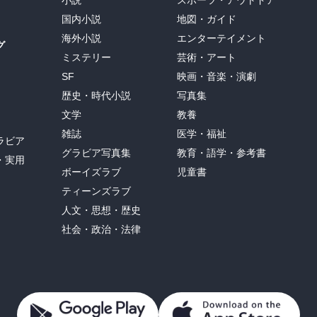
国内小説
地図・ガイド
海外小説
エンターテイメント
グ
ミステリー
芸術・アート
SF
映画・音楽・演劇
歴史・時代小説
写真集
文学
教養
雑誌
医学・福祉
ラビア
グラビア写真集
教育・語学・参考書
・実用
ボーイズラブ
児童書
ティーンズラブ
人文・思想・歴史
社会・政治・法律