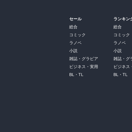
セール
ランキン
総合
総合
コミック
コミック
ラノベ
ラノベ
小説
小説
雑誌・グラビア
雑誌・グ
ビジネス・実用
ビジネス
BL・TL
BL・TL