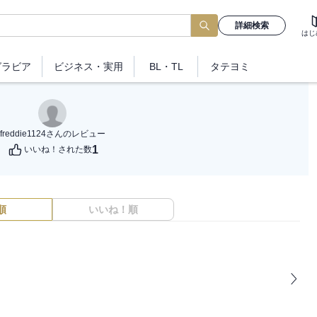
詳細検索
はじ
グラビア
ビジネス
・実用
BL・TL
タテヨミ
freddie1124
さんのレビュー
1
いいね！された数
順
いいね！順