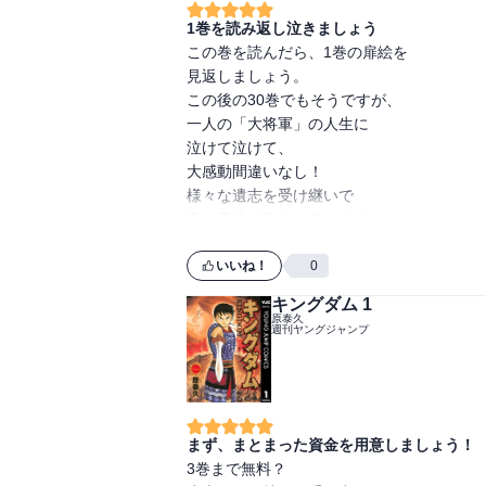
1巻を読み返し泣きましょう
この巻を読んだら、1巻の扉絵を

見返しましょう。

この後の30巻でもそうですが、

一人の「大将軍」の人生に

泣けて泣けて、

大感動間違いなし！

様々な遺志を受け継いで

真の意味で強くなるんですね...

それにしても、

いいね！
0
この構想力、恐るべし！
キングダム 1
原泰久
週刊ヤングジャンプ
まず、まとまった資金を用意しましょう！
3巻まで無料？
