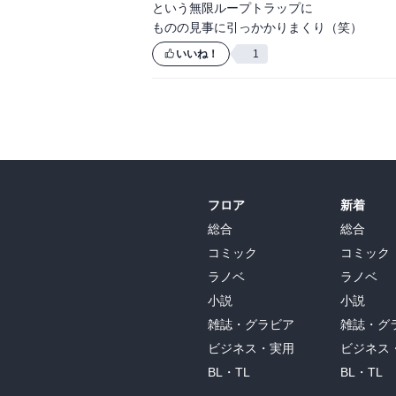
という無限ループトラップに

ものの見事に引っかかりまくり（笑）
いいね！
1
フロア
新着
総合
総合
コミック
コミック
ラノベ
ラノベ
小説
小説
雑誌・グラビア
雑誌・グ
ビジネス・実用
ビジネス
BL・TL
BL・TL