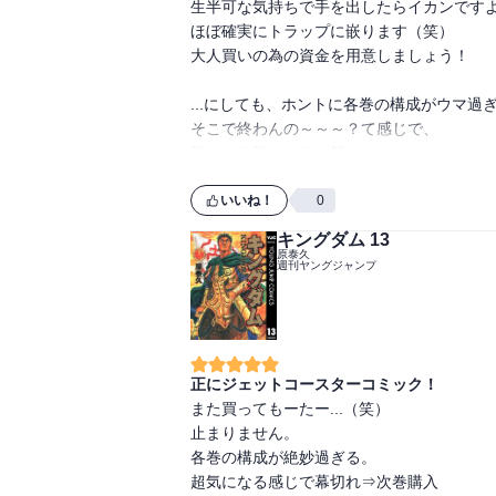
生半可な気持ちで手を出したらイカンですよ
ほぼ確実にトラップに嵌ります（笑）

大人買いの為の資金を用意しましょう！

...にしても、ホントに各巻の構成がウマ過ぎ
そこで終わんの～～～？て感じで、

気になる気になる（笑）
いいね！
0
キングダム 13
原泰久
週刊ヤングジャンプ
正にジェットコースターコミック！
また買ってもーたー...（笑）

止まりません。

各巻の構成が絶妙過ぎる。

超気になる感じで幕切れ⇒次巻購入
