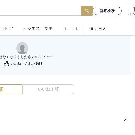
詳細検索
はじ
グラビア
ビジネス
・実用
BL・TL
タテヨミ
せなくなりました
さんのレビュー
0
いいね！された数
順
いいね！順