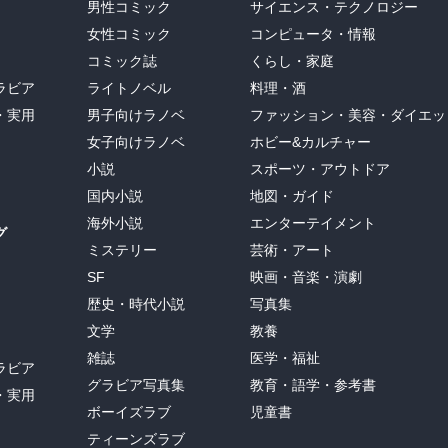
男性コミック
サイエンス・テクノロジー
女性コミック
コンピュータ・情報
コミック誌
くらし・家庭
ラビア
ライトノベル
料理・酒
・実用
男子向けラノベ
ファッション・美容・ダイエッ
女子向けラノベ
ホビー&カルチャー
小説
スポーツ・アウトドア
国内小説
地図・ガイド
海外小説
エンターテイメント
グ
ミステリー
芸術・アート
SF
映画・音楽・演劇
歴史・時代小説
写真集
文学
教養
雑誌
医学・福祉
ラビア
グラビア写真集
教育・語学・参考書
・実用
ボーイズラブ
児童書
ティーンズラブ