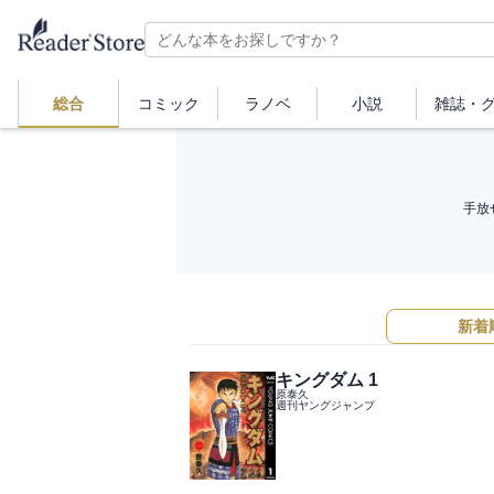
総合
コミック
ラノベ
小説
雑誌・
手放
新着
キングダム 1
原泰久
週刊ヤングジャンプ