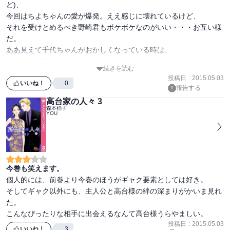
ど)、

今回はちよちゃんの愛が爆発。ええ感じに壊れているけど、

それを受けとめるべき野崎君もボケボケなのがいい・・・お互い様
だ。

ああ見えて千代ちゃんがおかしくなっている時は、

ちょっと冷静なみこりんも好きだ。。。

続きを読む
投稿日
:
2015.05.03
そしてあほの子若松も相変わらずの可愛さ、おもしろさ。

いいね！
0
報告する
意外とまわりがおかしくなるとまともに見える都先生。。。

高台家の人々 3
森本梢子
YOU
そして新キャラがちょっとだけ登場！！
今巻も笑えます。
個人的には、前巻より今巻のほうがギャク要素としては好き。

そしてギャク以外にも、主人公と高台様の絆の深まりがかいま見れ
た。

投稿日
:
2015.05.03
いいね！
3