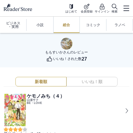
はじめて
会員登録
サインイン
検索
ビジネス
小説
総合
コミック
ラノベ
・実用
ももすいか
さんのレビュー
27
いいね！された数
新着順
いいね！順
ケモノみち（４）
山浦サク
BE・LOVE