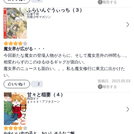
報告する
ふらいんぐうぃっち（３）
石塚千尋
別冊少年マガジン
魔女界が広がる・・・
今回新たな魔女の登場人物がさらに、そして魔女意外の仲間も…。

相変わらずのこのゆるゆるギャグが面白い。

魔女界のニュースも面白い。。。私も魔女修行に東北に出かけた
い。
投稿日
:
2015.05.03
いいね！
2
報告する
甘々と稲妻（４）
雨隠ギド
ｇｏｏｄ！アフタヌーン
かわいい女の子と、おいしそうなご飯。