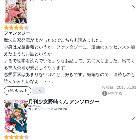
ファンタジー
魔法自家発電がよかったのでこちらも読みました。

中身は児童書籍というか、ファンタジーに、漫画のエッセンスを加
えたようなお話というか、

まるで絵本を読んでいるようなお話しで、気に入りました。出てく
る主人公達が愛おしくなります。

恋愛要素はあまりないけれど、好きです。短編なので、連続ものも
読んでみたいなぁ・・・。
投稿日
:
2016.01.03
いいね！
0
報告する
月刊少女野崎くん アンソロジー
椿いづみ
ガンガンコミックスONLINE