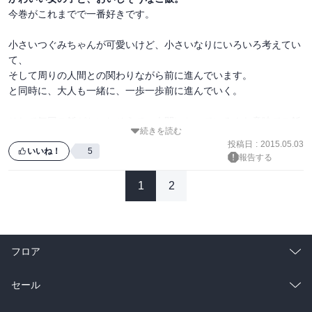
今巻がこれまでで一番好きです。

小さいつぐみちゃんが可愛いけど、小さいなりにいろいろ考えてい
て、

そして周りの人間との関わりながら前に進んでいます。

と同時に、大人も一緒に、一歩一歩前に進んでいく。

そして毎回ご飯がおいしそうで、人間にとっていろんな意味でご飯
続きを読む
って大事だなぁと思わせてくれます。

投稿日
:
2015.05.03
お料理苦手だけども、挑戦したくなる。。。

いいね！
5
報告する
1
2
フロア
総合
コミック
セール