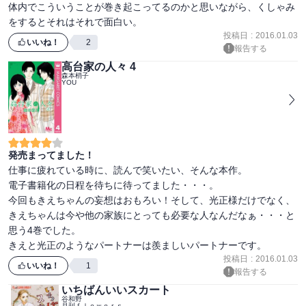
体内でこういうことが巻き起こってるのかと思いながら、くしゃみ
をするとそれはそれで面白い。
投稿日
:
2016.01.03
いいね！
2
報告する
高台家の人々 4
森本梢子
YOU
発売まってました！
仕事に疲れている時に、読んで笑いたい、そんな本作。

電子書籍化の日程を待ちに待ってました・・・。

今回もきえちゃんの妄想はおもろい！そして、光正様だけでなく、

きえちゃんは今や他の家族にとっても必要な人なんだなぁ・・・と
思う4巻でした。

きえと光正のようなパートナーは羨ましいパートナーです。
投稿日
:
2016.01.03
いいね！
1
報告する
いちばんいいスカート
谷和野
月刊ｆｌｏｗｅｒｓ