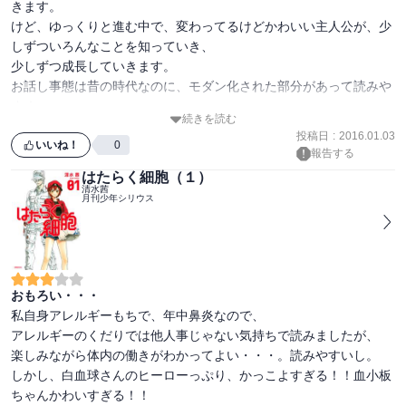
きます。

けど、ゆっくりと進む中で、変わってるけどかわいい主人公が、少
しずついろんなことを知っていき、

少しずつ成長していきます。

お話し事態は昔の時代なのに、モダン化された部分があって読みや
すく、

続きを読む
ギャグもおもしろいです。平安時代の暮らしや行事なども楽しく読
投稿日
:
2016.01.03
みやすいです。
いいね！
0
報告する
はたらく細胞（１）
清水茜
月刊少年シリウス
おもろい・・・
私自身アレルギーもちで、年中鼻炎なので、

アレルギーのくだりでは他人事じゃない気持ちで読みましたが、

楽しみながら体内の働きがわかってよい・・・。読みやすいし。

しかし、白血球さんのヒーローっぷり、かっこよすぎる！！血小板
ちゃんかわいすぎる！！
