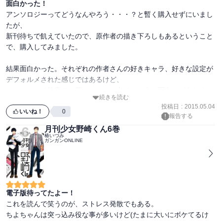
面白かった！
アンソロジーってどうなんやろう・・・？と暫く購入せずにいまし
たが、

新刊待ちで飢えていたので、原作者の描き下ろしもあるということ
で、購入してみました。

結果面白かった。それぞれの作者さんの好きキャラ、好きな設定が
デフォルメされた感じではあるけど、

これはこれで後書きの四コマとかに出てきそうな面白さがありま
続きを読む
す。

投稿日
:
2015.05.04
野崎君好きは読んでみては・・？
いいね！
0
報告する
月刊少女野崎くん6巻
椿いづみ
ガンガンONLINE
電子版待ってたよー！
これを読んで笑うのが、ストレス発散でもある。

ちよちゃんは突っ込み役な事が多いけど(たまに大いにボケてるけ