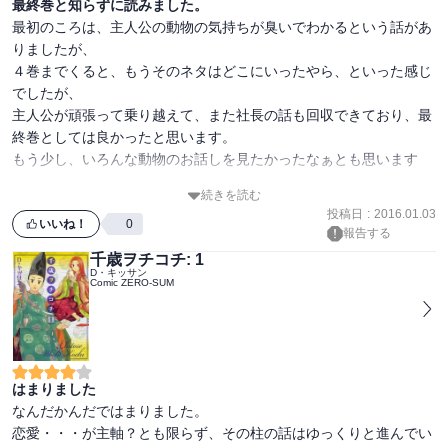
最終巻と知らずに読みました。
最初のころは、主人公の動物の気持ちが臭いでわかるという話があ
りましたが、

４巻までくると、もうそのネタはどこにいったやら、といった感じ
でしたが、

主人公が頑張って乗り越えて、また社長の話も回収できており、最
終巻としては良かったと思います。

もう少し、いろんな動物のお話しを見たかったなぁとも思います
が、

続きを読む
メインストーリーはあくまで主人公の成長なので、話としては完結
投稿日
:
2016.01.03
いいね！
0
報告する
千歳ヲチコチ: 1
D・キッサン
Comic ZERO-SUM
はまりました
なんだかんだではまりました。

恋愛・・・が主軸？とも限らず、その柱の話はゆっくりと進んでい