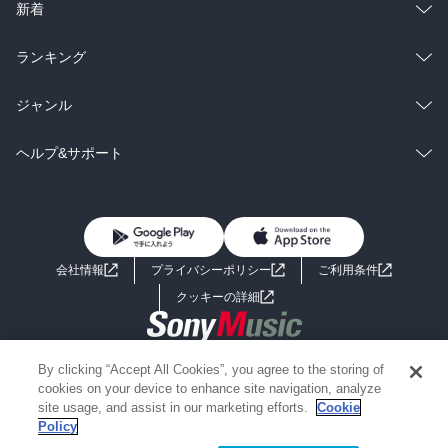
ラノベ
小説
総合
コミック
新着
雑誌・グラビア
ビジネス・実用
ラノベ
小説
総合
コミック
ランキング
BL・TL
雑誌・グラビア
ビジネス・実用
ラノベ
小説
総合
コミック
ジャンル
BL・TL
雑誌・グラビア
ビジネス・実用
ラノベ
小説
コミック
男性コミック
ヘルプ&サポート
BL・TL
雑誌・グラビア
ビジネス・実用
女性コミック
コミック誌
初めての方へ
ヘルプ
BL・TL
ライトノベル
男子向けラノベ
よくあるご質問
お問い合わせ
会社情報
プライバシーポリシー
ご利用条件
女子向けラノベ
小説
利用規約
クッキーの詳細
国内小説
海外小説
Copyright 2017 - 2026 Sony Music Entertainment(Japan) Inc.
By clicking “Accept All Cookies”, you agree to the storing of
ミステリー
SF
Information on the site is for the Japan domestic market only
cookies on your device to enhance site navigation, analyze
powered by
site usage, and assist in our marketing efforts.
Cookie
Policy
歴史・時代小説
文学