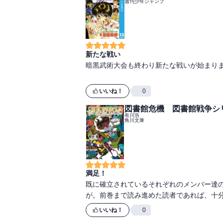
週刊少年ジャンプ
新たな戦い
暗黒武術大会も終わり新たな戦いが始まりま
いいね！
0
図書館危機 図書館戦争シリ
有川浩
角川文庫
満足！
既に確立されているそれぞれのメンバー達
いいね！
0