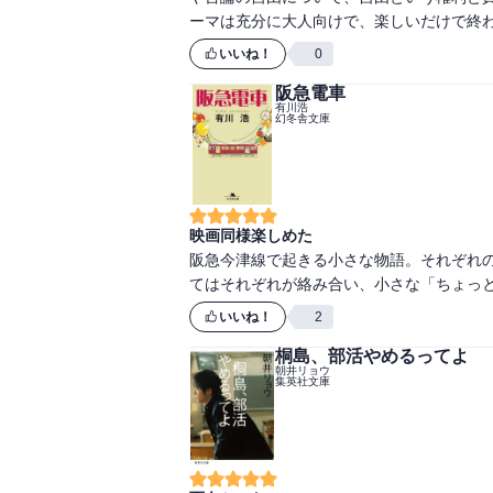
いいね！
0
阪急電車
有川浩
幻冬舎文庫
映画同様楽しめた
阪急今津線で起きる小さな物語。それぞれの
いいね！
2
桐島、部活やめるってよ
朝井リョウ
集英社文庫