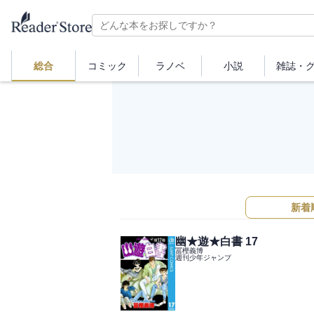
総合
コミック
ラノベ
小説
雑誌・
新着
幽★遊★白書 17
冨樫義博
週刊少年ジャンプ