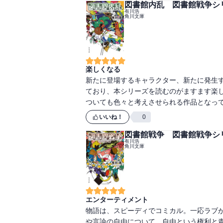
図書館内乱 図書館戦争シリ
有川浩
角川文庫
楽しくなる
新たに登場するキャラクター、新たに発生
ており、本シリーズを読むのがますます楽
いいね！
0
図書館戦争 図書館戦争シリ
有川浩
角川文庫
エンターティメント
物語は、スピーディでコミカル。一応ラブ
や言論の自由について、自由という権利と