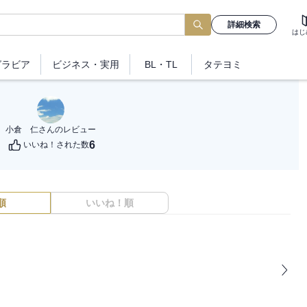
詳細検索
はじ
グラビア
ビジネス
・実用
BL・TL
タテヨミ
小倉 仁
さんのレビュー
6
いいね！された数
順
いいね！順