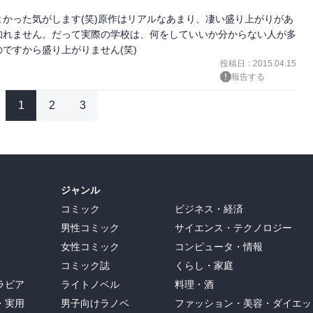
かった気がします(笑)原作はリアルなあまり、凄い盛り上がりがあ
知れません。だって実際の学校は、何をしていいか分からない人が多
投稿日
:
2015.04.15
報告する
1
2
3
ジャンル
コミック
ビジネス・経済
男性コミック
サイエンス・テクノロジー
女性コミック
コンピュータ・情報
コミック誌
くらし・家庭
ラビア
ライトノベル
料理・酒
・実用
男子向けラノベ
ファッション・美容・ダイエッ