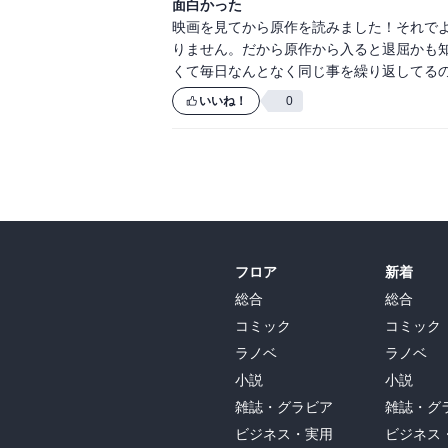
面白かった
映画を見てから原作を読みました！それでよ
りません。だから原作から入ると退屈かも
いいね！
0
フロア
新着
総合
総合
コミック
コミック
ラノベ
ラノベ
小説
小説
雑誌・グラビア
雑誌・グ
ビジネス・実用
ビジネス