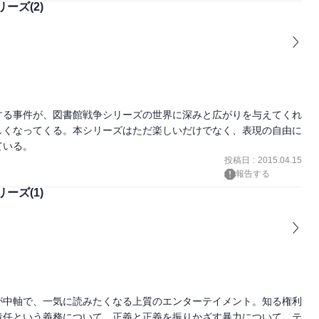
ーズ(2)
する事件が、図書館戦争シリーズの世界に深みと広がりを与えてくれ
しくなってくる。本シリーズはただ楽しいだけでなく、表現の自由に
投稿日
:
2015.04.15
報告する
ーズ(1)
が中軸で、一気に読みたくなる上質のエンターテイメント。知る権利
責任という義務について、正義と正義を振りかざす暴力について、テ