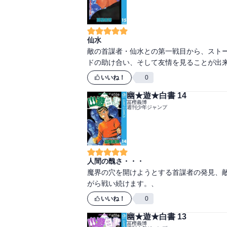
仙水
敵の首謀者・仙水との第一戦目から、スト
いいね！
0
幽★遊★白書 14
冨樫義博
週刊少年ジャンプ
人間の醜さ・・・
魔界の穴を開けようとする首謀者の発見、
いいね！
0
幽★遊★白書 13
冨樫義博