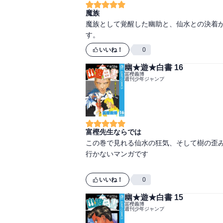
魔族
魔族として覚醒した幽助と、仙水との決着
いいね！
0
幽★遊★白書 16
冨樫義博
週刊少年ジャンプ
富樫先生ならでは
この巻で見れる仙水の狂気、そして樹の歪
行かないマンガです

いいね！
0
幽★遊★白書 15
冨樫義博
週刊少年ジャンプ