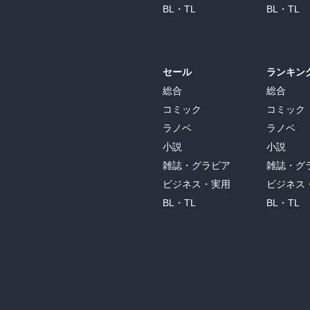
BL・TL
BL・TL
セール
ランキン
総合
総合
コミック
コミック
ラノベ
ラノベ
小説
小説
雑誌・グラビア
雑誌・グ
ビジネス・実用
ビジネス
BL・TL
BL・TL