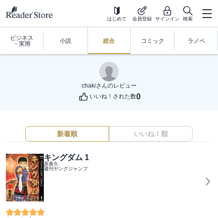
はじめて
会員登録
サインイン
検索
ビジネス
小説
総合
コミック
ラノベ
・実用
chaki
さんのレビュー
0
いいね！された数
新着順
いいね！順
キングダム 1
原泰久
週刊ヤングジャンプ