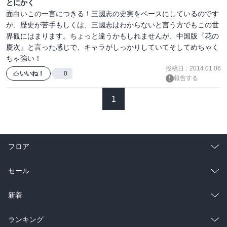
とにかく
面白いこの一言につきる！三國志の史実をベースにしているのです
が、歴史が苦手もしくは、三國志はわからないと言う方でもこの世
界観にはまります。ちょっと違うかもしれませんが、中国版『花の
慶次』と言った感じで、キャラがしっかりしていてそしてめちゃく
ちゃ強い！
投稿日
:
2014.01.06
いいね！
0
報告する
1
フロア
総合
コミック
セール
ラノベ
小説
総合
コミック
新着
雑誌・グラビア
ビジネス・実用
ラノベ
小説
総合
コミック
ランキング