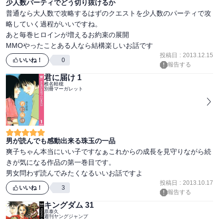
少人数パーティでどう切り抜けるか
普通なら大人数で攻略するはずのクエストを少人数のパーティで攻
略していく過程がいいですね。

あと毎巻ヒロインが増えるお約束の展開

MMOやったことある人なら結構楽しいお話です
投稿日
:
2013.12.15
いいね！
0
報告する
君に届け 1
椎名軽穂
別冊マーガレット
男が読んでも感動出来る珠玉の一品
爽子ちゃん本当にいい子ですなぁこれからの成長を見守りながら続
きが気になる作品の第一巻目です。

男女問わず読んでみたくなるいいお話ですよ
投稿日
:
2013.10.17
いいね！
3
報告する
キングダム 31
原泰久
週刊ヤングジャンプ