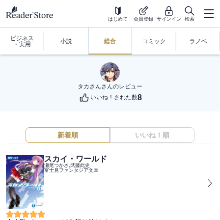
はじめて
会員登録
サインイン
検索
ビジネス
小説
総合
コミック
ラノベ
・実用
タカさん
さんのレビュー
8
いいね！された数
新着順
いいね！順
スカイ・ワールド
瀬尾つかさ,武藤此史
富士見ファンタジア文庫