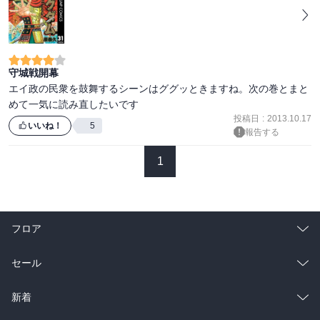
守城戦開幕
エイ政の民衆を鼓舞するシーンはググッときますね。次の巻とまと
投稿日
:
2013.10.17
いいね！
5
報告する
1
フロア
総合
コミック
セール
ラノベ
小説
総合
コミック
新着