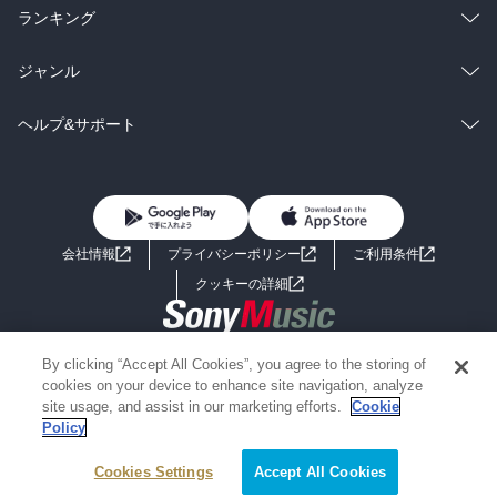
雑誌・グラビア
ビジネス・実用
ラノベ
小説
総合
コミック
ランキング
BL・TL
雑誌・グラビア
ビジネス・実用
ラノベ
小説
総合
コミック
ジャンル
BL・TL
雑誌・グラビア
ビジネス・実用
ラノベ
小説
コミック
男性コミック
ヘルプ&サポート
BL・TL
雑誌・グラビア
ビジネス・実用
女性コミック
コミック誌
初めての方へ
ヘルプ
BL・TL
ライトノベル
男子向けラノベ
よくあるご質問
お問い合わせ
会社情報
プライバシーポリシー
ご利用条件
女子向けラノベ
小説
利用規約
クッキーの詳細
国内小説
海外小説
Copyright 2017 - 2026 Sony Music Entertainment(Japan) Inc.
By clicking “Accept All Cookies”, you agree to the storing of
ミステリー
SF
Information on the site is for the Japan domestic market only
cookies on your device to enhance site navigation, analyze
powered by
site usage, and assist in our marketing efforts.
Cookie
Policy
歴史・時代小説
文学
Cookies Settings
Accept All Cookies
雑誌
グラビア写真集