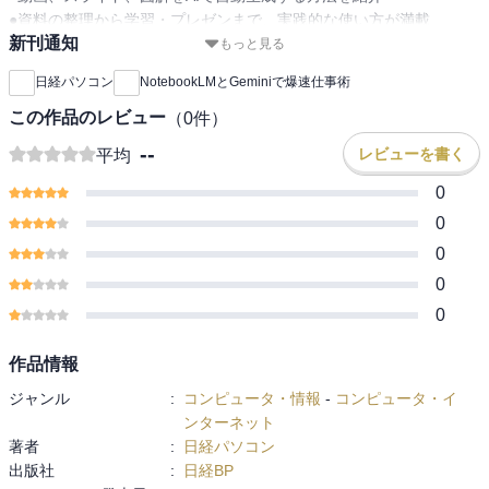
●資料の整理から学習・プレゼンまで、実践的な使い方が満載
新刊通知
もっと見る
生成AIの進化により、資料を「読む」時代から「AIに聞いて理解す
日経パソコン
NotebookLMとGeminiで爆速仕事術
る」時代へと変わりつつあります。特にグーグルの「NotebookLM」
と「Gemini」は、大量の資料を効率よく扱い、仕事や学習を劇的に
この作品のレビュー
（
0
件）
効率化する新しいツールとして注目されています。
--
レビューを書く
平均
本書では、NotebookLMとGeminiを組み合わせた“爆速仕事術”を中心
0
に、最新の生成AI活用法を分かりやすく解説。単なる文章生成にと
0
どまらず、動画解説やプレゼン用のスライド、インフォグラフィッ
0
クの自動生成など、実務に直結するテクニックを豊富に紹介しま
す。
0
0
さらに、資料の読み込みから整理、理解の深化、アウトプットまで
を一気通貫で支援するAI活用法を具体的に解説。複数の資料をまと
作品情報
めて理解したり、学習用のテストや解説動画を作成したりと、これ
ジャンル
:
コンピュータ・情報
-
コンピュータ・イ
まで手間がかかっていた作業を効率化できる方法が満載です。
ンターネット
著者
:
日経パソコン
ほかにも、グーグルの各種アプリとの連携やAIツールの使い分け、
出版社
:
日経BP
Chrome/Edge拡張機能の活用など、日常業務をさらに効率化するテ