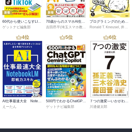
新着
新着
60代から使いこなすLINE・X・Instagram・TikTok
70歳からのスマホAI生活 話しかけるだけでパッと解決！
プログラミングのための数学大全
ゲットナビ編集部
吉田昂平(埼玉スマホ教室)
Ronald T. Kneusel
,
井上卓馬
4
位
5
位
6
位
AI仕事最速大全 NotebookLM即戦力スキル
500円でわかるChatGPT・Gemini・Copilot
７つの激変―いかがわしい者たちが主役の「インターネット産業」３０年史
えーたん
ゲットナビ編集部
川邊健太郎