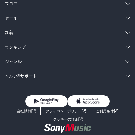
フロア
総合
コミック
セール
ラノベ
小説
総合
コミック
新着
雑誌・グラビア
ビジネス・実用
ラノベ
小説
総合
コミック
ランキング
BL・TL
雑誌・グラビア
ビジネス・実用
ラノベ
小説
総合
コミック
ジャンル
BL・TL
雑誌・グラビア
ビジネス・実用
ラノベ
小説
コミック
男性コミック
ヘルプ&サポート
BL・TL
雑誌・グラビア
ビジネス・実用
女性コミック
コミック誌
初めての方へ
ヘルプ
BL・TL
ライトノベル
男子向けラノベ
よくあるご質問
お問い合わせ
会社情報
プライバシーポリシー
ご利用条件
女子向けラノベ
小説
利用規約
クッキーの詳細
国内小説
海外小説