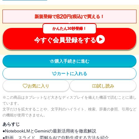
820
新規登録で
円(税込)で買える！
かんたん30秒登録！
今すぐ会員登録をする
購入手続きに進む
カートに入れる
お気に入り
試し読み
※この商品はタブレットなど大きなディスプレイを備えた機器で読むことに適し
ています。
文字だけを拡大することや、文字列のハイライト、検索、辞書の参照、引用など
の機能が使用できません。
あらすじ
●NotebookLMとGeminiの最新活用術を徹底解説
●動画、スライド、図解をAIで自動生成する方法を紹介