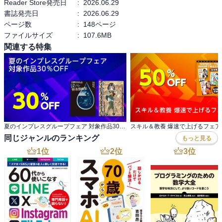
Reader Store発売日
:
2026.06.29
クニックも紹介。生成AIを最大限に活用し、「考える」「まとめ
書誌発売日
:
2026.06.29
る」「伝える」を高速化するための一冊です。
ページ数
:
148ページ
ファイルサイズ
:
107.6MB
関連する特集
≪主な内容≫
【特集】 動画解説やスライドなどを自動生成 NotebookLM最新活用
術
【特集】 グーグルのアプリと組み合わせて使う Geminiの連携ツール
活用術
【実践講座】 とことん活用NotebookLM
【実践講座】 生成AIで楽々スライド作成
【特集】 Chrome ＆ Edge拡張機能ガイド
夏のインプレスグループフェア 対象作品30％OFF
スキル＆教養 爆速で上げるフェア
【特集】 今すぐ役立つ生成AIサービス
同じジャンルのランキング
もっと見る
1
位
2
位
3
位