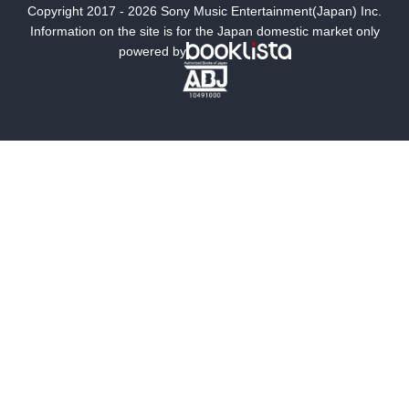
Copyright 2017 - 2026 Sony Music Entertainment(Japan) Inc.
ミステリー
SF
Information on the site is for the Japan domestic market only
powered by
歴史・時代小説
文学
雑誌
グラビア写真集
ボーイズラブ
ティーンズラブ
人文・思想・歴史
社会・政治・法律
ビジネス・経済
サイエンス・テクノロジー
コンピュータ・情報
くらし・家庭
料理・酒
ファッション・美容・ダイエット
ホビー&カルチャー
スポーツ・アウトドア
地図・ガイド
エンターテイメント