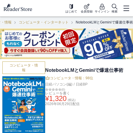
はじめて
会員登録
サインイン
検索
タ・情報
コンピュータ・インターネット
NotebookLMとGeminiで爆速仕事術
コンピュータ・情
NotebookLMとGeminiで爆速仕事術
報
コンピュータ・情報：98位
日経パソコン(編)
/
日経BP
(
0
)
レビューを書く
¥
1,320
(税込)
2026年06月29日
配信