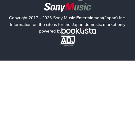
国内小説
海外小説
Copyright 2017 - 2026 Sony Music Entertainment(Japan) Inc.
ミステリー
SF
Information on the site is for the Japan domestic market only
powered by
歴史・時代小説
文学
雑誌
グラビア写真集
ボーイズラブ
ティーンズラブ
人文・思想・歴史
社会・政治・法律
ビジネス・経済
サイエンス・テクノロジー
コンピュータ・情報
くらし・家庭
料理・酒
ファッション・美容・ダイエット
ホビー&カルチャー
スポーツ・アウトドア