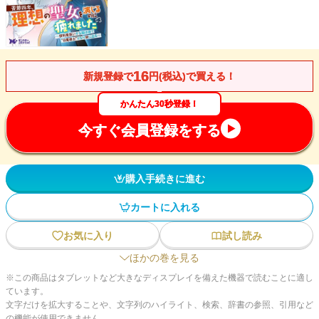
16
新規登録で
円(税込)で買える！
かんたん30秒登録！
今すぐ会員登録をする
購入手続きに進む
カートに入れる
お気に入り
試し読み
ほかの巻を見る
※この商品はタブレットなど大きなディスプレイを備えた機器で読むことに適し
ています。
文字だけを拡大することや、文字列のハイライト、検索、辞書の参照、引用など
の機能が使用できません。