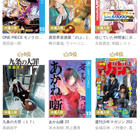
今週入荷
今週入荷
今週入荷
ONE PIECE モノクロ版 115
異世界居酒屋「のぶ」(22)
信じていた仲間達にダンジョン奥地で殺されかけたがギフト『無限ガチャ』でレベル９９９９の仲間達を手に入れて元パーティーメンバーと世界に復讐＆『ざまぁ！』します！（２３）
尾田栄一郎
蝉川夏哉
,
ヴァージニア二等兵
大前貴史
,
転
,
明鏡シスイ
,
ｔｅ
4
位
5
位
6
位
今週入荷
今週入荷
今週入荷
九条の大罪（１７）
あかね噺 23
週刊少年マガジン 2026年36・37号[2026年8月5日発売]
真鍋昌平
末永裕樹
,
馬上鷹将
金城宗幸
,
ノ村優介
,
真島ヒロ