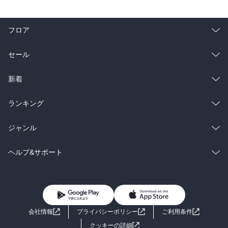
フロア
総合
コミック
セール
ラノベ
小説
総合
コミック
新着
雑誌・グラビア
ビジネス・実用
ラノベ
小説
総合
コミック
ランキング
BL・TL
雑誌・グラビア
ビジネス・実用
ラノベ
小説
総合
コミック
ジャンル
BL・TL
雑誌・グラビア
ビジネス・実用
ラノベ
小説
コミック
男性コミック
ヘルプ&サポート
BL・TL
雑誌・グラビア
ビジネス・実用
女性コミック
コミック誌
初めての方へ
ヘルプ
BL・TL
ライトノベル
男子向けラノベ
よくあるご質問
お問い合わせ
会社情報
プライバシーポリシー
ご利用条件
女子向けラノベ
小説
利用規約
クッキーの詳細