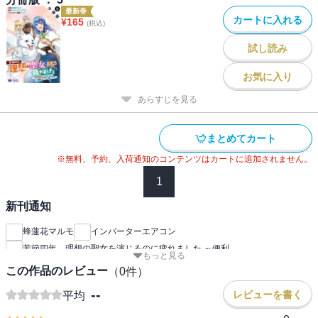
最新巻
カートに入れる
¥
165
(税込)
試し読み
お気に入り
あらすじを見る
まとめてカート
※無料、予約、入荷通知のコンテンツはカートに追加されません。
1
新刊通知
蜂蓮花マルモ
インバーターエアコン
苦節四年、理想の聖女を演じるのに疲れました ～便利
もっと見る
この作品のレビュー
（
0
件）
--
レビューを書く
平均