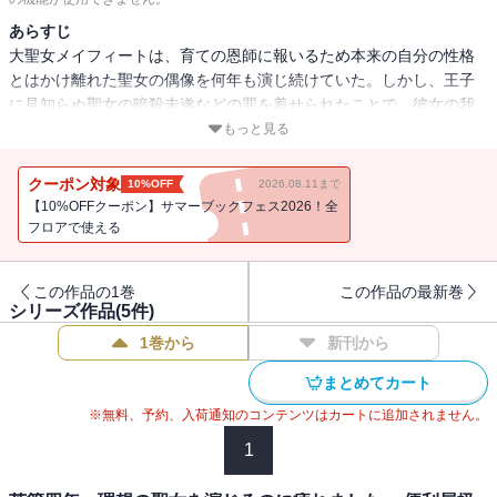
あらすじ
大聖女メイフィートは、育ての恩師に報いるため本来の自分の性格
とはかけ離れた聖女の偶像を何年も演じ続けていた。しかし、王子
に見知らぬ聖女の暗殺未遂などの罪を着せられたことで、彼女の我
慢はとうとう限界を迎え、王子を物理的にぶっ飛ばすなど大暴
もっと見る
れ！ 神殿から逃走し、正体を隠して“白魔導士”として旅に出たメイ
フィートだったが、旅に出てすぐに獣人たちの騒動に巻き込まれて
クーポン対象
10%OFF
2026.08.11まで
しまい・・・・・・。強化した拳や魔法で敵を粉砕!? 猫を被ってい
【10%OFFクーポン】サマーブックフェス2026！全
た元大聖女による冒険漫喫ファンタジー、待望のコミカライズ！
フロアで使える
この作品の1巻
この作品の最新巻
シリーズ作品(
5
件)
1巻から
新刊から
まとめてカート
※無料、予約、入荷通知のコンテンツはカートに追加されません。
1