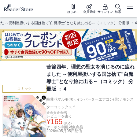
はじめて
会員登録
サインイン
検索
 ～便利屋扱いする国は捨て“白魔導士”となり旅に出る～（コミック） 分冊版 ： 4
苦節四年、理想の聖女を演じるのに疲れ
ました ～便利屋扱いする国は捨て“白魔
導士”となり旅に出る～（コミック） 分
冊版 ： 4
コミック
蜂蓮花マルモ(著)
,
インバーターエアコン(著)
/
モンス
ターコミックスｆ
(
0
)
レビューを書く
¥
165
(税込)
クーポン利用対象商品
2026年05月05日
配信