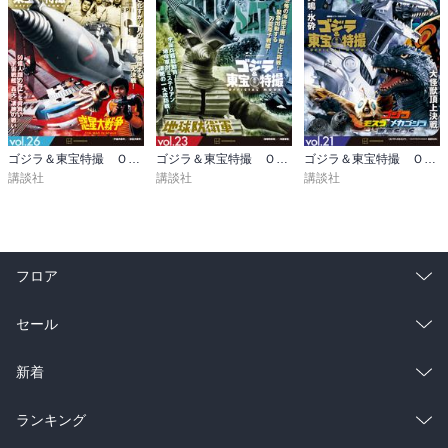
ゴジラ＆東宝特撮 ＯＦＦＩＣＩＡＬ ＭＯＯＫ ｖｏｌ．２６ 宇宙大戦争／惑星大戦争
ゴジラ＆東宝特撮 ＯＦＦＩＣＩＡＬ ＭＯＯＫ ｖｏｌ．２３ 地球防衛軍／海底軍艦
ゴジラ＆東宝特撮 ＯＦＦＩＣＩＡＬ ＭＯＯＫ ｖｏｌ．２１ ゴジラ×メカゴジラ／ゴジラ×モスラ×メカゴジラ 東京ＳＯＳ
講談社
講談社
講談社
フロア
総合
コミック
セール
ラノベ
小説
総合
コミック
新着
雑誌・グラビア
ビジネス・実用
ラノベ
小説
総合
コミック
ランキング