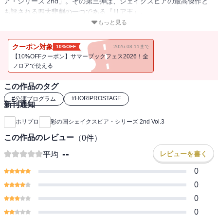
ア・シリーズ 2nd」。その第三弾は、シェイクスピアの最高傑作と
も評される四大悲劇の一つである『リア王』。
タイトルロールを務めるのは、本シリーズ芸術監督の吉田鋼太郎。
もっと見る
演出は、吉田が厚い信頼を寄せる長塚圭史が手がける。長塚がシェ
イクスピア作品に挑むのは、2013年『マクベス』以来2度目。劇作家
クーポン対象
10%OFF
2026.08.11まで
としての視点を生かし、新たな『リア王』像を提示する。
【10%OFFクーポン】サマーブックフェス2026！全
吉田がシェイクスピア作品で主演を務めるのは9年ぶり。前シリーズ
フロアで使える
では、2004年『タイタス・アンドロニカス』での初主演を皮切り
この作品のタグ
に、07年『オセロー』、11年『アントニーとクレオパトラ』、13年
『ヘンリー四世』で主演。17年『アテネのタイモン』では、蜷川幸
#
HORIPROSTAGE
#
公演プログラム
新刊通知
雄から芸術監督のバトンを引き継ぎ、演出と主演を兼任した。
吉田と共に本作に挑む共演者にも、精鋭キャストが集結。
ホリプロ
彩の国シェイクスピア・シリーズ 2nd Vol.3
25年『マクベス』で鮮烈な印象を残した藤原竜也が、義弟の陰謀に
この作品のレビュー
（
0
件）
より追放されるエドガー役を、前シリーズ『終わりよければすべて
よし』でヒロインを務めた石原さとみが、初挑戦の役柄となる長女
--
レビューを書く
平均
ゴネリル役を演じる。次女リーガン役に松岡依都美、私生児エドマ
0
ンド役に矢崎 広、末娘コーディーリア役に吉田美月喜、忠臣ケント
伯爵役に山内圭哉、同じく忠臣グロスター伯爵役に山西 惇など、演
0
劇界の強者達がそろう。
0
吉田鋼太郎と長塚圭史のタッグが生み出す『リア王』、シリーズに
0
刻む新たな歴史が幕を開ける。