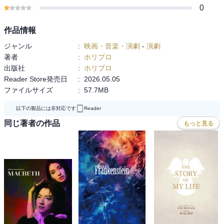
0
彩の国シェイクスピア・シリーズ 2nd Vol.3『リア王』の公演プログ
ラムです。
作品情報
演出・長塚圭史×主演・吉田鋼太郎の対談、
ジャンル
:
映画・音楽・演劇
-
演劇
稽古場の雰囲気が伝わってくる座談会や稽古場写真の数々、
著者
:
ホリプロ
作品をよりお楽しみいただくための寄稿やコラムまで、読み応えた
出版社
:
ホリプロ
っぷりの一冊。
Reader Store発売日
:
2026.05.05
ファイルサイズ
:
57.7MB
【埼玉公演】彩の国さいたま芸術劇場大ホール
以下の製品には非対応です
Reader
【宮城公演】仙台銀行ホール イズミティ21 大ホール
同じ著者の作品
もっと見る
【愛知公演】愛知県芸術劇場 大ホール
【大阪公演】梅田芸術劇場 シアター・ドラマシティ
【岡山公演】岡山芸術創造劇場 ハレノワ 大劇場
出演：
吉田鋼太郎〈リア〉
石原さとみ〈ゴネリル〉
松岡依都美〈リーガン〉