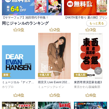
【サマーフェア】池田理代子特集！
同じジャンルのランキング
もっと見る
1
位
2
位
3
位
新着
今週入荷
今週入荷
ミュージカル『ディア・エヴァン・ハンセン』公演プログラム －稽古場写真ver.&舞台写真ver. 合本－
雨宮天 Live Event 2026 -Room Theory- パンフレット
東西寄席演芸家名鑑3
ホリプロ
ミュージックレイン
東京かわら版編集部
4
位
5
位
6
位