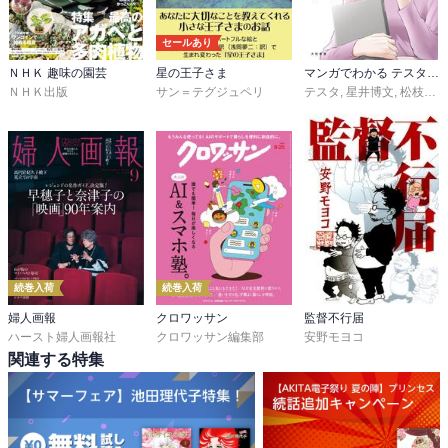
セールあり
ＮＨＫ 趣味の園芸
星の王子さま
マンガでわかる テスタの株式投資
ＮＨＫ出版
サン＝テグジュペリ
テスタ
,
星井博文
,
松枝尚嗣
続巻入荷
続巻入荷
婦人画報
クロワッサン
監督不行届
ハースト婦人画報社
クロワッサン編集部
安野モヨコ
関連する特集