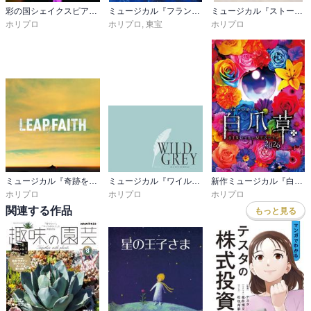
矢崎 広〈エドマンド〉
彩の国シェイクスピア・シリーズ2nd Vol.２『マクベス』公演プログラム
ミュージカル『フランケンシュタイン』公演プログラム
ミュージカル『ストーリー・オブ・マイ・ライフ』公演プログラム
吉田美月喜〈コーディーリア〉
ホリプロ
ホリプロ
,
東宝
ホリプロ
山内圭哉〈ケント伯爵〉
山西 惇〈グロスター伯爵〉
藤原竜也〈エドガー〉
ほか
作 : W.シェイクスピア
翻訳 : 小田島雄志
演出 : 長塚圭史
ミュージカル『奇跡を呼ぶ男』公演プログラム
ミュージカル『ワイルド・グレイ』公演プログラム
新作ミュージカル『白爪草』公演プログラム
彩の国シェイクスピア・シリーズ芸術監督 : 吉田鋼太郎
ホリプロ
ホリプロ
ホリプロ
関連する作品
もっと見る
※紙書籍のプログラムと同じ内容になります。