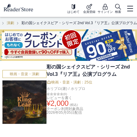
はじめて
会員登録
サインイン
検索
演劇
彩の国シェイクスピア・シリーズ 2nd Vol.3『リア王』公演プログラム
彩の国シェイクスピア・シリーズ 2nd
Vol.3『リア王』公演プログラム
映画・音楽・演劇
映画・音楽・演劇：25位
ホリプロ(著)
/
ホリプロ
(
0
)
レビューを書く
¥
2,000
(税込)
クーポン利用対象商品
2026年05月05日
配信