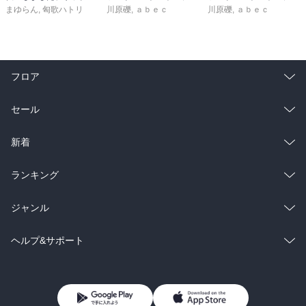
まゆらん
,
匈歌ハトリ
川原礫
,
ａｂｅｃ
川原礫
,
ａｂｅｃ
フロア
総合
コミック
セール
ラノベ
小説
総合
コミック
新着
雑誌・グラビア
ビジネス・実用
ラノベ
小説
総合
コミック
ランキング
BL・TL
雑誌・グラビア
ビジネス・実用
ラノベ
小説
総合
コミック
ジャンル
BL・TL
雑誌・グラビア
ビジネス・実用
ラノベ
小説
コミック
男性コミック
ヘルプ&サポート
BL・TL
雑誌・グラビア
ビジネス・実用
女性コミック
コミック誌
初めての方へ
ヘルプ
BL・TL
ライトノベル
男子向けラノベ
よくあるご質問
お問い合わせ