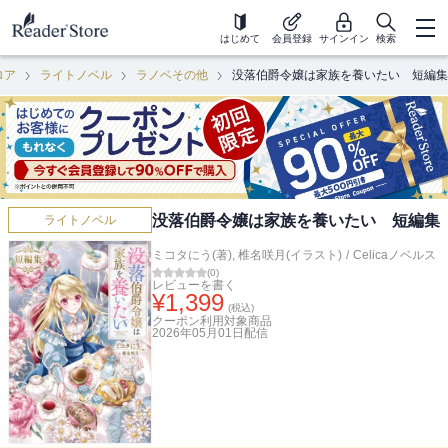
はじめて
会員登録
サインイン
検索
ロア
ライトノベル
ラノベその他
没落伯爵令嬢は家族を養いたい 短編集
没落伯爵令嬢は家族を養いたい 短編集
ライトノベル
ミコタにう(著)
,
椎名咲月(イラスト)
/
Celicaノベルス
(
0
)
レビューを書く
¥
1,399
(税込)
クーポン利用対象商品
2026年05月01日
配信