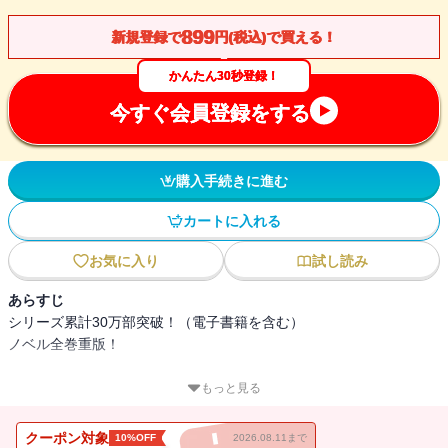
899
新規登録で
円(税込)で買える！
かんたん30秒登録！
今すぐ会員登録をする
購入手続きに進む
カートに入れる
お気に入り
試し読み
あらすじ
シリーズ累計30万部突破！（電子書籍を含む）
ノベル全巻重版！
待望の短編集がついに発売決定！
もっと見る
書き下ろし番外編の2本はどちらも3万字超え！
クーポン対象
10%OFF
2026.08.11まで