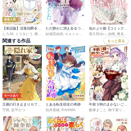
いつものみなさんのお話が少しずつ。
楽しいです
続巻入荷
【単話版】没落伯爵令嬢は家族を養いたい@COMIC
ただ静かに消え去るつもりでした
虫かぶり姫【コミック版】
しろ46
,
ミコタにう
,
椎名咲月
結城芙由奈
,
ｍａｃｏｓｏ
,
椎名咲月
喜久田ゆい
,
由唯
,
椎名咲月
関連する作品
もっと見る
セールあり
王都の行き止まりカフェ『隠れ家』 ～うっかり魔法使いになった私の店に筆頭文官様がくつろぎに来ます～
とある転生幼女の奇跡
午前３時のまかないごはん モブな私と皇太子補佐のスイーツよりも甘い溺愛
守雨
,
染平かつ
狛井菜緒
,
RAHWIA
飯塚まこと
,
御子柴リョウ