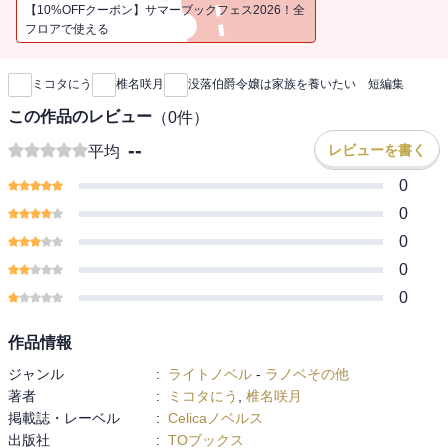
【10%OFFクーポン】サマーブックフェス2026！全
「あのアイデアが貴族社会の話題になるなんて、聞いてないんです
フロアで使える
新刊通知
けど！？」
貴族の社交界でも使用人たちの噂話でも、いつだって話題に名前が
ミコタにう
椎名咲月
没落伯爵令嬢は家族を養いたい 短編集
上がるのは・・・・・・ゲルトルード嬢！ コード刺繍に、はんば
ーがー、さんどいっち、九九表、破格の報奨金ーー自分の思いつき
この作品のレビュー
（
0
件）
がどんどん大ごとになって慌てっぱなしの彼女の活躍の舞台裏を覗
--
レビューを書く
平均
き見！
第一巻から第四巻までの特典SSに加えて、若き日の“あの二人”の出
0
会いの書き下ろし番外編と、ゲルトルードの誕生前夜を振り返る書
0
き下ろし番外編など合計13本を収録。
0
転生タフ令嬢の逆転ダイアリー、待望の短編集！
0
（収録話）
0
１巻TOブックスオンラインストア特典SS ハンスの家族会議
１巻電子書籍特典SS その日のツェルニック商会
作品情報
２巻TOブックスオンラインストア特典SS マルゴの厨房勉強会
ジャンル
:
ライトノベル
-
ラノベその他
２巻電子書籍特典SS 公爵邸での兄弟
著者
:
ミコタにう
,
椎名咲月
３巻TOブックスオンラインストア特典SS 見習は精進する
掲載誌・レーベル
:
Celicaノベルス
３巻電子書籍特典SS 唯一の不満とその解決策
出版社
:
TOブックス
３巻TOブックスオンラインストア特典SS（コミックス1巻同時購