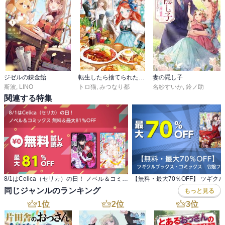
ジゼルの錬金飴
転生したら捨てられたが、拾われて楽しく生きています。
妻の隠し子
斯波
,
LINO
トロ猫
,
みつなり都
名紗すいか
,
鈴ノ助
関連する特集
8/1はCelica（セリカ）の日！ ノベル＆コミックス 無料＆最大81％OFF
同じジャンルのランキング
もっと見る
1
位
2
位
3
位