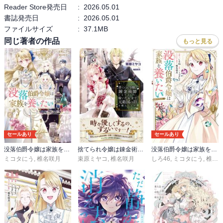
Reader Store発売日
:
2026.05.01
入） 興味が湧いた
書誌発売日
:
2026.05.01
３巻TOブックスオンラインストア特典SS（コミックス1巻同時購
ファイルサイズ
:
37.1MB
入） 男装の麗人？
同じ著者の作品
もっと見る
ポストカードセット特典SS ゲルトルードの衣裳事情
４巻TOブックスオンラインストア特典SS ロッタの希望
４巻電子書籍特典SS 決意する王太子
書き下ろし クルゼライヒ伯爵家
書き下ろし 近侍見習
ミコタにう
読者のみなさまのご協力で
セールあり
セールあり
実現した短編集です。
没落伯爵令嬢は家族を養いたい
捨てられ令嬢は錬金術師になりました。稼いだお金で元敵国の将を購入します。
没落伯爵令嬢は家族を養いたい@COMIC
嬉しくて1冊の半分を
ミコタにう
,
椎名咲月
束原ミヤコ
,
椎名咲月
しろ46
,
ミコタにう
,
椎名咲月
書き下ろしてしまいました。
なかなか厳しい内容の
書き下ろしになりましたが
ぜひ読んでくださいませ。
椎名咲月