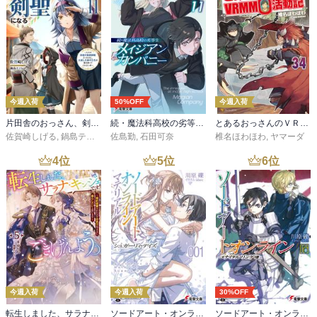
今週入荷
50%OFF
今週入荷
片田舎のおっさん、剣聖になる 11 ～ただの田舎の剣術師範だったのに、大成した弟子たちが俺を放ってくれない件～
続・魔法科高校の劣等生 メイジアン・カンパニー(11)
とあるおっさんのＶＲＭＭＯ活動記34
佐賀崎しげる
,
鍋島テツヒロ
佐島勤
,
石田可奈
椎名ほわほわ
,
ヤマーダ
4
位
5
位
6
位
今週入荷
今週入荷
30%OFF
転生しました、サラナ・キンジェです。ごきげんよう。５ ～婚約破棄されたので田舎で気ままに暮らしたいと思います～【電子書店共通特典SS付】
ソードアート・オンライン マテリアル１ シュガーリィ・デイズ
ソードアート・オンライン29 ユナイタル・リングVIII