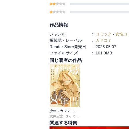
作品情報
ジャンル
:
コミック
-
女性コ
掲載誌・レーベル
:
カドコミ
Reader Store発売日
:
2026.05.07
ファイルサイズ
:
101.9MB
同じ著者の作品
少年マガジンエッジ
武井宏之
,
ＧｏＲＡ
,
マキマヨ
,
京極夏彦
,
志水アキ
,
関連する特集