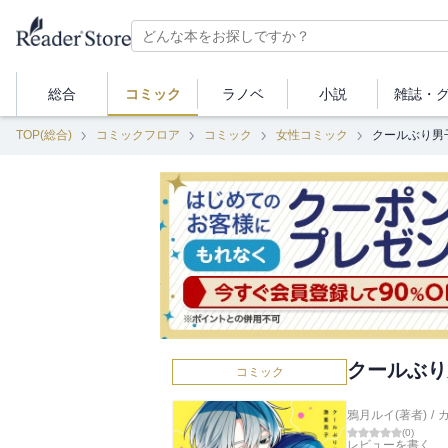
総合
コミック
ラノベ
小説
雑誌・
TOP(総合)
コミックフロア
コミック
女性コミック
クールぶり男
クールぶり
コミック
鴉月ルイ(著者)
/
(
0
)
レビューを書く