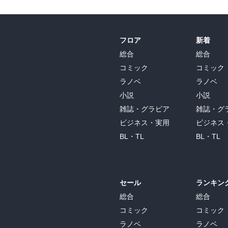
フロア
新着
総合
総合
コミック
コミック
ラノベ
ラノベ
小説
小説
雑誌・グラビア
雑誌・グ
ビジネス・実用
ビジネス
BL・TL
BL・TL
セール
ランキン
総合
総合
コミック
コミック
ラノベ
ラノベ