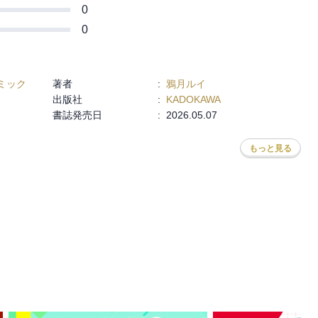
0
0
ミック
著者
:
鴉月ルイ
出版社
:
KADOKAWA
書誌発売日
:
2026.05.07
もっと見る
田村半蔵
,
飛田じゃぱお
,
樋口彰彦
,
あきつ鉄鋼
,
けんたうろす
,
おしおしお
,
尚月地
,
若