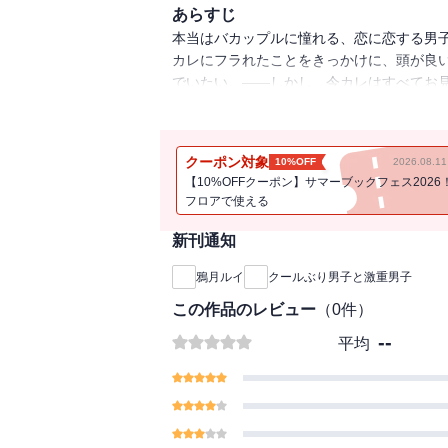
あらすじ
本当はバカップルに憧れる、恋に恋する男
カレにフラれたことをきっかけに、頭が良い
でいたい。――しかし、今カレはすべてお
てスパダリを演じる“激重男子”レン。お互
どき隠している“素の自分”がバレそうにな
だキュン学園BL、開幕！！
クーポン対象
10%OFF
2026.08.
【10%OFFクーポン】サマーブックフェス2026
フロアで使える
新刊通知
鴉月ルイ
クールぶり男子と激重男子
この作品のレビュー
（
0
件）
--
平均