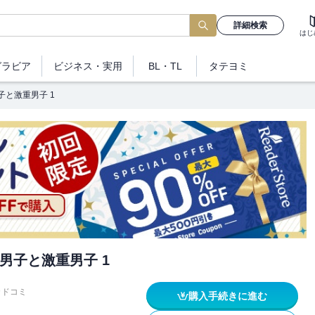
詳細検索
はじ
グラビア
ビジネス
・実用
BL・TL
タテヨミ
子と激重男子 1
男子と激重男子 1
カドコミ
購入手続きに進む