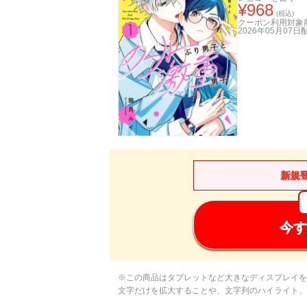
¥
968
(税込)
クーポン利用対象
2026年05月07日
新規
今す
※この商品はタブレットなど大きなディスプレイを
文字だけを拡大することや、文字列のハイライト、