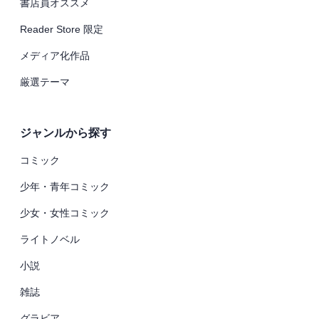
書店員オススメ
Reader Store 限定
メディア化作品
厳選テーマ
ジャンルから探す
コミック
少年・青年コミック
少女・女性コミック
ライトノベル
小説
雑誌
グラビア