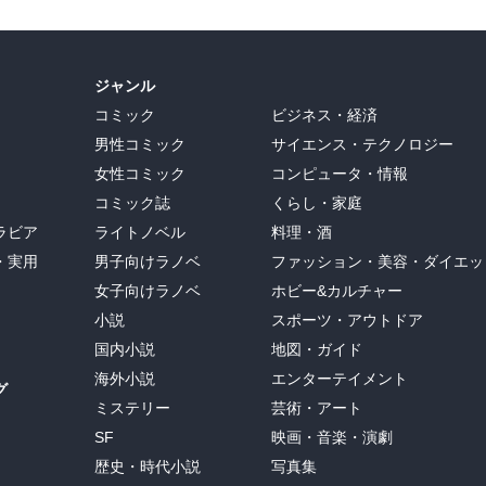
ジャンル
コミック
ビジネス・経済
男性コミック
サイエンス・テクノロジー
女性コミック
コンピュータ・情報
コミック誌
くらし・家庭
ラビア
ライトノベル
料理・酒
・実用
男子向けラノベ
ファッション・美容・ダイエッ
女子向けラノベ
ホビー&カルチャー
小説
スポーツ・アウトドア
国内小説
地図・ガイド
海外小説
エンターテイメント
グ
ミステリー
芸術・アート
SF
映画・音楽・演劇
歴史・時代小説
写真集