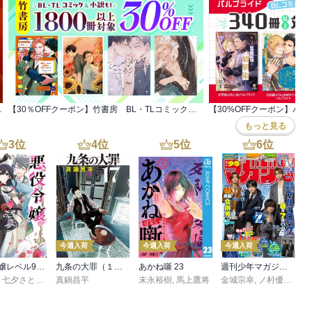
引キャンペーン
【30％OFFクーポン】竹書房 BL・TLコミック＆小説も！1800冊以上対象
もっと見る
3
位
4
位
5
位
6
位
今週入荷
今週入荷
今週入荷
悪役令嬢レベル99 ～私は裏ボスですが魔王ではありません～ その６
九条の大罪（１７）
あかね噺 23
週刊少年マガジン 2026年36・37号[2026年8月5日発売]
,
七夕さとり
,
転
,
Tea
真鍋昌平
末永裕樹
,
馬上鷹将
金城宗幸
,
ノ村優介
,
真