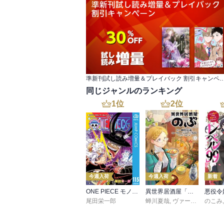
準新刊試し読み増量＆プレイバック 割
同じジャンルのランキング
1
位
2
位
今週入荷
今週入荷
新着
ONE PIECE モノクロ版 115
異世界居酒屋「のぶ」(22)
尾田栄一郎
蝉川夏哉
,
ヴァージニア二等兵
のこみ