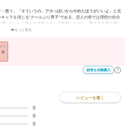
子・悠々。「そういうの、アホっぽいからやめたほうがいいよ」と元
キャラを演じる“クールぶり男子”である。恋人の前では理想の自分
見通しだった！悠々の本性をすべて把握しながら、重すぎる愛を隠し
いに理想を演じ合う二人だけど、好きな気持ちはちゃんと同じ。とき
もっと見る
りながらも、今日も最高にかわいい高校生カップル「レンゆゆ」のも
11まで
！全
続巻を自動購入
レビューを書く
0
0
0