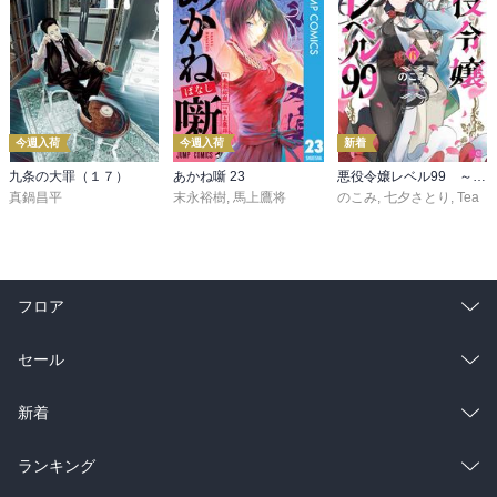
今週入荷
今週入荷
新着
九条の大罪（１７）
あかね噺 23
悪役令嬢レベル99 ～私は裏ボスですが魔王ではありません～ その６
真鍋昌平
末永裕樹
,
馬上鷹将
のこみ
,
七夕さとり
,
Tea
フロア
総合
コミック
セール
ラノベ
小説
総合
コミック
新着
雑誌・グラビア
ビジネス・実用
ラノベ
小説
総合
コミック
ランキング