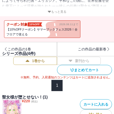
によって守られた国・エリュシア。平和なこの国に、世界征服を企
む魔王によって淫魔が放たれたーー彼らの任務は聖女を“堕落させ
る”こと。東の聖女・リリアを狙うことになったカミュクは、改心し
もっと見る
たいと嘘をつきリリアの懐に入ることに成功する。隙あらば誘惑し
て快楽漬けにしてやろうと目論むが、いざ純真無垢な彼女を前にす
クーポン対象
10%OFF
2026.08.11まで
ると手が出せない・・・・・・！！果たして、カミュクは任務を達
【10%OFFクーポン】サマーブックフェス2026！全
成できるのか！？
フロアで使える
この作品の1巻
この作品の最新巻
シリーズ作品(
4
件)
1巻から
新刊から
まとめてカート
※無料、予約、入荷通知のコンテンツはカートに追加されません。
1
聖女様が堕とせない！(1)
¥
220
(税込)
カートに入れる