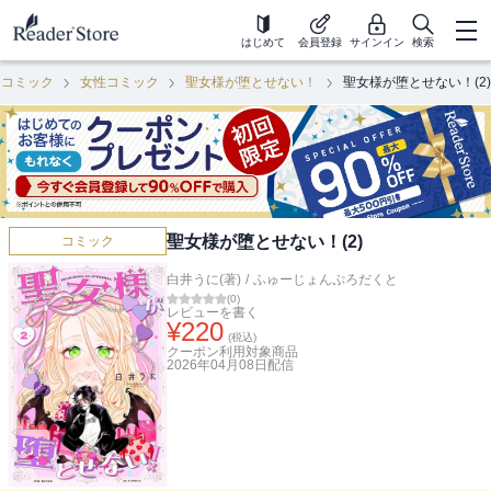
はじめて
会員登録
サインイン
検索
コミック
女性コミック
聖女様が堕とせない！
聖女様が堕とせない！(2)
聖女様が堕とせない！(2)
コミック
白井うに(著)
/
ふゅーじょんぷろだくと
(
0
)
レビューを書く
¥
220
(税込)
クーポン利用対象商品
2026年04月08日
配信