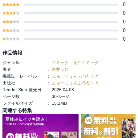
0
0
0
0
0
作品情報
ジャンル
:
コミック
-
女性コミック
著者
:
白井うに
掲載誌・レーベル
:
ふゅーじょんぷろだくと
出版社
:
ふゅーじょんぷろだくと
Reader Store発売日
:
2026.04.08
ページ数
:
30ページ
ファイルサイズ
:
15.2MB
関連する特集