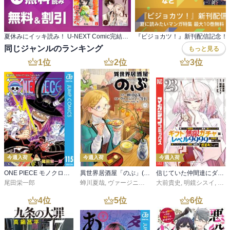
夏休みにイッキ読み！ U-NEXT Comic完結作品特集
同じジャンルのランキング
もっと見る
1
位
2
位
3
位
今週入荷
今週入荷
今週入荷
ONE PIECE モノクロ版 115
異世界居酒屋「のぶ」(22)
信じていた仲間達にダンジョン奥地で殺されかけたがギフト『無限ガチャ』でレベル９９９９の仲間達を手に入れて元パーティーメンバーと世界に復讐＆『ざまぁ！』します！（２３）
尾田栄一郎
蝉川夏哉
,
ヴァージニア二等兵
大前貴史
,
転
,
明鏡シスイ
,
ｔｅ
4
位
5
位
6
位