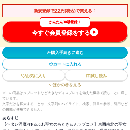
22
新規登録で
円(税込)で買える！
かんたん30秒登録！
今すぐ会員登録をする
購入手続きに進む
カートに入れる
お気に入り
試し読み
ほかの巻を見る
※この商品はタブレットなど大きなディスプレイを備えた機器で読むことに適し
ています。
文字だけを拡大することや、文字列のハイライト、検索、辞書の参照、引用など
の機能が使用できません。
あらすじ
【ヘタレ淫魔×ゆるふわ聖女のもだきゅんラブコメ】東西南北の聖女