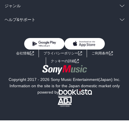
BL・TL
雑誌・グラビア
ビジネス・実用
ラノベ
小説
総合
コミック
ジャンル
BL・TL
雑誌・グラビア
ビジネス・実用
ラノベ
小説
コミック
男性コミック
ヘルプ&サポート
BL・TL
雑誌・グラビア
ビジネス・実用
女性コミック
コミック誌
初めての方へ
ヘルプ
BL・TL
ライトノベル
男子向けラノベ
よくあるご質問
お問い合わせ
会社情報
プライバシーポリシー
ご利用条件
女子向けラノベ
小説
利用規約
クッキーの詳細
国内小説
海外小説
Copyright 2017 - 2026 Sony Music Entertainment(Japan) Inc.
ミステリー
SF
Information on the site is for the Japan domestic market only
powered by
歴史・時代小説
文学
雑誌
グラビア写真集
ボーイズラブ
ティーンズラブ