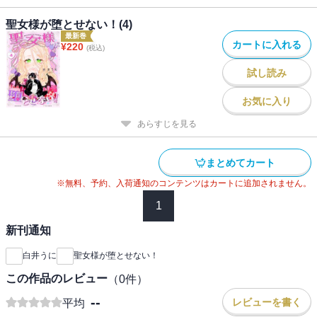
聖女様が堕とせない！(4)
最新巻
カートに入れる
¥
220
(税込)
試し読み
お気に入り
あらすじを見る
まとめてカート
※無料、予約、入荷通知のコンテンツはカートに追加されません。
1
新刊通知
白井うに
聖女様が堕とせない！
この作品のレビュー
（
0
件）
--
レビューを書く
平均