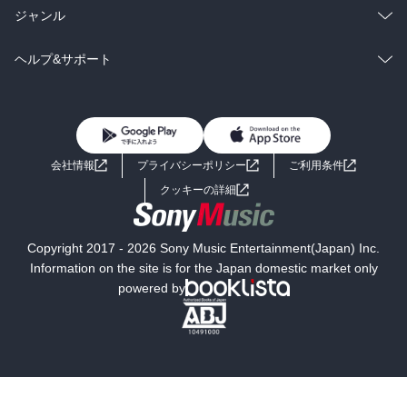
BL・TL
雑誌・グラビア
ビジネス・実用
ラノベ
小説
総合
コミック
ジャンル
BL・TL
雑誌・グラビア
ビジネス・実用
ラノベ
小説
コミック
男性コミック
ヘルプ&サポート
BL・TL
雑誌・グラビア
ビジネス・実用
女性コミック
コミック誌
初めての方へ
ヘルプ
BL・TL
ライトノベル
男子向けラノベ
よくあるご質問
お問い合わせ
会社情報
プライバシーポリシー
ご利用条件
女子向けラノベ
小説
利用規約
クッキーの詳細
国内小説
海外小説
Copyright 2017 - 2026 Sony Music Entertainment(Japan) Inc.
ミステリー
SF
Information on the site is for the Japan domestic market only
powered by
歴史・時代小説
文学
雑誌
グラビア写真集
ボーイズラブ
ティーンズラブ