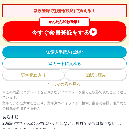
16
新規登録で
円(税込)で買える！
かんたん30秒登録！
今すぐ会員登録をする
購入手続きに進む
カートに入れる
お気に入り
試し読み
ほかの巻を見る
※この商品はタブレットなど大きなディスプレイを備えた機器で読むことに適し
ています。
文字だけを拡大することや、文字列のハイライト、検索、辞書の参照、引用など
の機能が使用できません。
あらすじ
28歳の大ちゃんの人生はパッとしない。独身で夢も目標もないし、