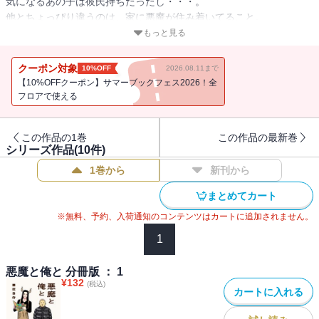
気になるあの子は彼氏持ちだったし・・・。
他とちょっぴり違うのは、家に悪魔が住み着いてること。
人間をそそのかしたり悪さをするでもなく、「プラごみは分別して
もっと見る
や」とか実家の母親みたいなことばかり言ってくる。
関西弁オカンな悪魔とフツーの成人男性の、温かくて愛おしい日
クーポン対象
10%OFF
2026.08.11まで
常。
【10%OFFクーポン】サマーブックフェス2026！全
フロアで使える
この作品の1巻
この作品の最新巻
シリーズ作品(
10
件)
1巻から
新刊から
まとめてカート
※無料、予約、入荷通知のコンテンツはカートに追加されません。
1
悪魔と俺と 分冊版 ： 1
¥
132
(税込)
カートに入れる