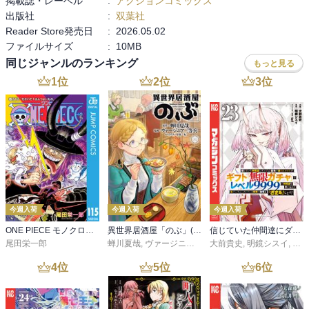
掲載誌・レーベル
:
アクションコミックス
出版社
:
双葉社
Reader Store発売日
:
2026.05.02
ファイルサイズ
:
10MB
同じジャンルのランキング
もっと見る
1
位
2
位
3
位
今週入荷
今週入荷
今週入荷
ONE PIECE モノクロ版 115
異世界居酒屋「のぶ」(22)
信じていた仲間達にダンジョン奥地で殺されかけたがギフト『無限ガチャ』でレベル９９９９の仲間達を手に入れて元パーティーメンバーと世界に復讐＆『ざまぁ！』します！（２３）
尾田栄一郎
蝉川夏哉
,
ヴァージニア二等兵
大前貴史
,
転
,
明鏡シスイ
,
ｔｅ
4
位
5
位
6
位