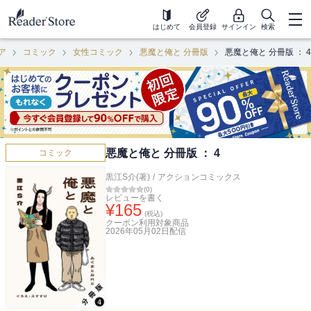
はじめて
会員登録
サインイン
検索
ア
コミック
女性コミック
悪魔と俺と 分冊版
悪魔と俺と 分冊版 ： 4
悪魔と俺と 分冊版 ： 4
コミック
黒江S介(著)
/
アクションコミックス
(
0
)
レビューを書く
¥
165
(税込)
クーポン利用対象商品
2026年05月02日
配信