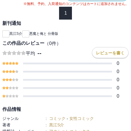
※無料、予約、入荷通知のコンテンツはカートに追加されません。
1
新刊通知
黒江S介
悪魔と俺と 分冊版
この作品のレビュー
（
0
件）
--
レビューを書く
平均
0
0
0
0
0
作品情報
ジャンル
:
コミック
-
女性コミック
著者
:
黒江S介