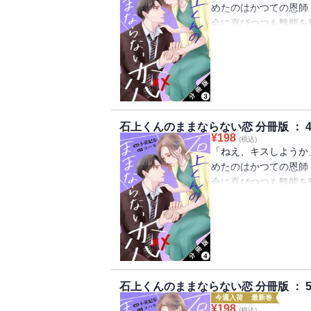
めたのはかつての恩師
会に喜びつつも醜態を
するが、先生からまさ
と人妻恩師の秘め事が
石上くんのままならない恋 分冊版 ： 
¥
198
(税込)
「ねえ、キスしようか
めたのはかつての恩師
会に喜びつつも醜態を
するが、先生からまさ
と人妻恩師の秘め事が
石上くんのままならない恋 分冊版 ： 
今週入荷
最新巻
¥
198
(税込)