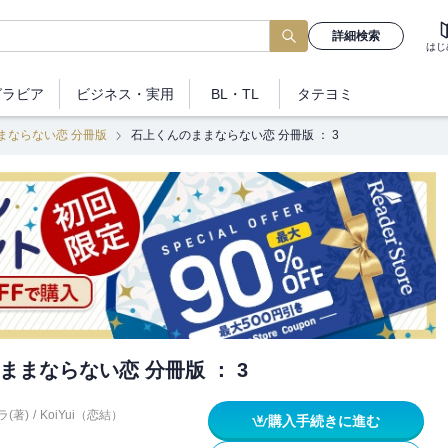
詳細検索
はじ
グラビア
ビジネス
・実用
BL・TL
タテヨミ
まならない恋 分冊版
石上くんのままならない恋 分冊版 ： 3
ままならない恋 分冊版 ： 3
ラ(著)
/
KoiYui（恋結）
購入手続きに進む