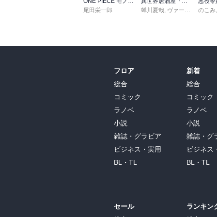
ONE PIECE モノクロ版 115
異世界居酒屋「のぶ」(22)
尾田栄一郎
蝉川夏哉
,
ヴァージニア二等兵
のこみ
フロア
新着
総合
総合
コミック
コミック
ラノベ
ラノベ
小説
小説
雑誌・グラビア
雑誌・グ
ビジネス・実用
ビジネス
BL・TL
BL・TL
セール
ランキン