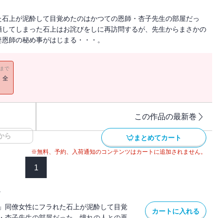
た石上が泥酔して目覚めたのはかつての恩師・杏子先生の部屋だっ
晒してしまった石上はお詫びをしに再訪問するが、先生からまさかの
妻恩師の秘め事がはじまる・・・。
11まで
！全
この作品の最新巻
から
まとめてカート
※無料、予約、入荷通知のコンテンツはカートに追加されません。
1
1
」同僚女性にフラれた石上が泥酔して目覚
カートに入れる
・杏子先生の部屋だった。憧れの人との再