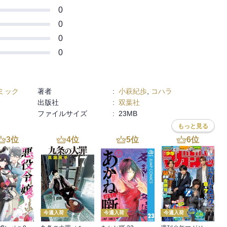
0
0
0
0
ミック
著者
:
小萩紀歩
,
コハラ
出版社
:
双葉社
ファイルサイズ
:
23MB
もっと見る
3
位
4
位
5
位
6
位
今週入荷
今週入荷
今週入荷