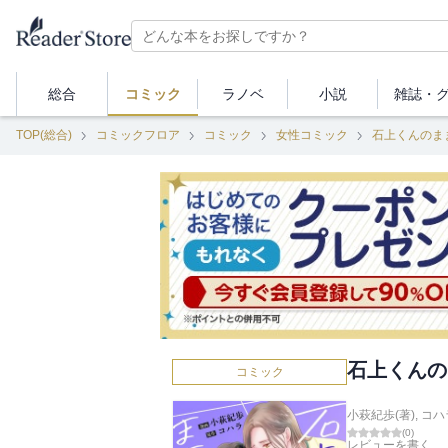
総合
コミック
ラノベ
小説
雑誌・
TOP(総合)
コミックフロア
コミック
女性コミック
石上くんのま
石上くんの
コミック
小萩紀歩(著)
,
コハ
(
0
)
レビューを書く