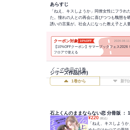
あらすじ
「ねえ、キスしようか」同僚女性にフラれ
た。憧れの人との再会に喜びつつも醜態を
誘いの言葉が。社会人になった教え子と人
クーポン対象
10%OFF
2026.08.
【10%OFFクーポン】サマーブックフェス2026
フロアで使える
この作品の1巻
シリーズ作品(
5
件)
1巻から
新刊
石上くんのままならない恋 分冊版 ： 
¥
220
(税込)
「ねえ、キスしようか
めたのはかつての恩師