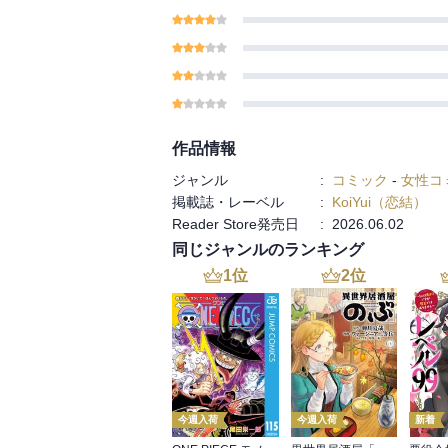
作品情報
ジャンル
:
コミック
-
女性コ
掲載誌・レーベル
:
KoiYui（恋結）
Reader Store発売日
:
2026.06.02
同じジャンルのランキング
1
位
2
位
今週入荷
今週入荷
新着