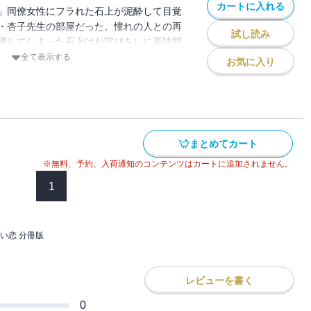
カートに入れる
」同僚女性にフラれた石上が泥酔して目覚
・杏子先生の部屋だった。憧れの人との再
試し読み
晒してしまった石上はお詫びをしに再訪問
かの誘いの言葉が。社会人になった教え子
全て表示する
お気に入り
はじまる・・・。
まとめてカート
※無料、予約、入荷通知のコンテンツはカートに追加されません。
1
い恋 分冊版
レビューを書く
0