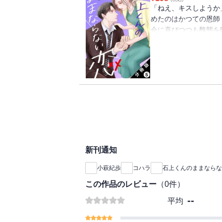
「ねえ、キスしようか
めたのはかつての恩師
会に喜びつつも醜態を
するが、先生からまさ
と人妻恩師の秘め事が
新刊通知
小萩紀歩
コハラ
石上くんのままならな
この作品のレビュー
（
0
件）
--
平均