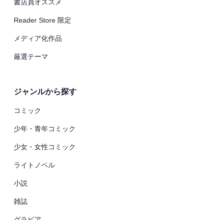
書店員オススメ
Reader Store 限定
メディア化作品
厳選テーマ
ジャンルから探す
コミック
少年・青年コミック
少女・女性コミック
ライトノベル
小説
雑誌
グラビア