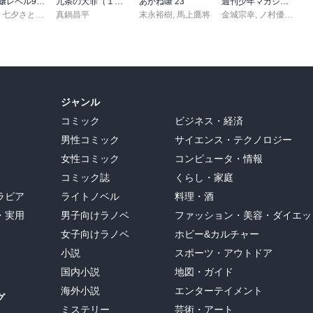
悪役令嬢レベル99 ～私は裏ボスですが魔王ではありません～ その６
九条の大罪（１７）
あかね噺 23
週刊少年マガジン 2026年36・37号[2026年8月5日発売]
,
七夕さとり
,
転
,
Tea
真鍋昌平
末永裕樹
,
馬上鷹将
金城宗幸
,
ノ村優介
,
真
ジャンル
コミック
ビジネス・経済
男性コミック
サイエンス・テクノロジー
女性コミック
コンピュータ・情報
コミック誌
くらし・家庭
ラビア
ライトノベル
料理・酒
・実用
男子向けラノベ
ファッション・美容・ダイエッ
女子向けラノベ
ホビー&カルチャー
小説
スポーツ・アウトドア
国内小説
地図・ガイド
海外小説
エンターテイメント
グ
ミステリー
芸術・アート