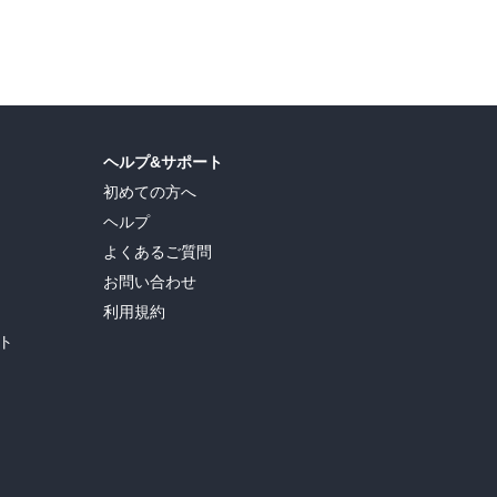
島ヒロ
,
宮島礼吏
,
新川直司
,
久世蘭
,
田中ドリル
,
御手元
,
吉河美希
,
鈴木央
,
ヒロユキ
,
ヘルプ&サポート
初めての方へ
ヘルプ
よくあるご質問
お問い合わせ
利用規約
ト