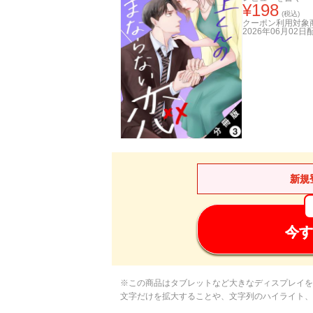
¥
198
(税込)
クーポン利用対象
2026年06月02日
新規
今す
※この商品はタブレットなど大きなディスプレイを
文字だけを拡大することや、文字列のハイライト、