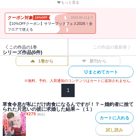
王女アイリーンは、幼い頃に誘拐事件から救ってくれた冴えない伯
もっと見る
爵令息のレオナルドを想い続けていた。アイリーン十九歳を祝う夜
会の日、彼が理不尽にも婚約破棄される場に遭遇したアイリーン
クーポン対象
10%OFF
2026.08.11まで
は、思わずその場で彼に求婚！
【10%OFFクーポン】サマーブックフェス2026！全
周囲が驚くなか、婚約が成立した。
フロアで使える
念願かなってレオナルドと結ばれたアイリーンは、奥手な彼と触れ
あいたくて、恥ずかしがる彼にあの手この手で色仕掛けをする。
この作品の1巻
この作品の最新巻
だがある日、我慢のできなくなったレオナルドがついに豹変！
シリーズ作品(
6
件)
気付けばアイリーンは彼の手のひらで転がされ、熱く愛されること
1巻から
新刊から
に。
悔しくなったアイリーンは、レオナルドを襲い返しにいくもののー
まとめてカート
ー。
※無料、予約、入荷通知のコンテンツはカートに追加されません。
欲望にまっすぐな王女と、肉食に豹変した絶倫令息の、互いを翻弄
し合う溺愛ストーリー！
1
『草食令息が私にだけ肉食になるんですが！？～婚約者に捨てられ
た片思いの彼に求婚した結果～（６）』には「友人へ贈る言葉」～
草食令息が私にだけ肉食になるんですが！？～婚約者に捨て
られた片思いの彼に求婚した結果～（１）
「エピローグ」を収録
¥
275
(税込)
カートに入れる
試し読み