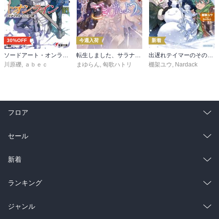
30%OFF
今週入荷
新着
ソードアート・オンライン29 ユナイタル・リングVIII
転生しました、サラナ・キンジェです。ごきげんよう。５ ～婚約破棄されたので田舎で気ままに暮らしたいと思います～【電子書店共通特典SS付】
出遅れテイマーのその日暮らし 16
川原礫
,
ａｂｅｃ
まゆらん
,
匈歌ハトリ
棚架ユウ
,
Nardack
フロア
総合
コミック
セール
ラノベ
小説
総合
コミック
新着
雑誌・グラビア
ビジネス・実用
ラノベ
小説
総合
コミック
ランキング
BL・TL
雑誌・グラビア
ビジネス・実用
ラノベ
小説
総合
コミック
ジャンル