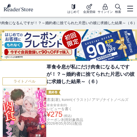
はじめて
会員登録
サインイン
検索
け肉食になるんですが！？～婚約者に捨てられた片思いの彼に求婚した結果～（６）
草食令息が私にだけ肉食になるんです
が！？～婚約者に捨てられた片思いの彼
に求婚した結果～（６）
ライトノベル
最終巻
凛凜(著)
,
kuren(イラスト)
/
アマゾナイトノベルズ
(
0
)
レビューを書く
¥
275
(税込)
クーポン利用対象商品
2026年05月05日
配信