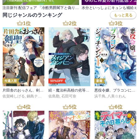
注目新刊 配信フェア 「冷酷男爵閣下と偽りの婚約を」など
同じジャンルのランキング
もっと見る
1
位
2
位
3
位
今週入荷
50%OFF
新着
片田舎のおっさん、剣聖になる 11 ～ただの田舎の剣術師範だったのに、大成した弟子たちが俺を放ってくれない件～
続・魔法科高校の劣等生 メイジアン・カンパニー(11)
悪役令嬢、ブラコンにジョブチェンジします９【電子特典付き】
佐賀崎しげる
,
鍋島テツヒロ
佐島勤
,
石田可奈
浜千鳥
,
八美☆わん
4
位
5
位
6
位