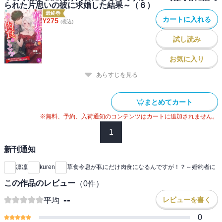
られた片思いの彼に求婚した結果～（６）
最終巻
カートに入れる
¥
275
(税込)
試し読み
お気に入り
あらすじを見る
まとめてカート
※無料、予約、入荷通知のコンテンツはカートに追加されません。
1
新刊通知
凛凜
kuren
草食令息が私にだけ肉食になるんですが！？～婚約者に
この作品のレビュー
（
0
件）
--
レビューを書く
平均
0