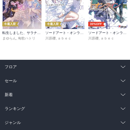
今週入荷
今週入荷
30%OFF
転生しました、サラナ・キンジェです。ごきげんよう。５ ～婚約破棄されたので田舎で気ままに暮らしたいと思います～【電子書店共通特典SS付】
ソードアート・オンライン マテリアル１ シュガーリィ・デイズ
ソードアート・オンライン29 ユナイタル・リングVIII
まゆらん
,
匈歌ハトリ
川原礫
,
ａｂｅｃ
川原礫
,
ａｂｅｃ
フロア
総合
コミック
セール
ラノベ
小説
総合
コミック
新着
雑誌・グラビア
ビジネス・実用
ラノベ
小説
総合
コミック
ランキング
BL・TL
雑誌・グラビア
ビジネス・実用
ラノベ
小説
総合
コミック
ジャンル