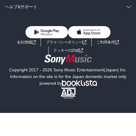
BL・TL
雑誌・グラビア
ビジネス・実用
ラノベ
小説
コミック
男性コミック
ヘルプ&サポート
BL・TL
雑誌・グラビア
ビジネス・実用
女性コミック
コミック誌
初めての方へ
ヘルプ
BL・TL
ライトノベル
男子向けラノベ
よくあるご質問
お問い合わせ
会社情報
プライバシーポリシー
ご利用条件
女子向けラノベ
小説
利用規約
クッキーの詳細
国内小説
海外小説
Copyright 2017 - 2026 Sony Music Entertainment(Japan) Inc.
ミステリー
SF
Information on the site is for the Japan domestic market only
powered by
歴史・時代小説
文学
雑誌
グラビア写真集
ボーイズラブ
ティーンズラブ
人文・思想・歴史
社会・政治・法律