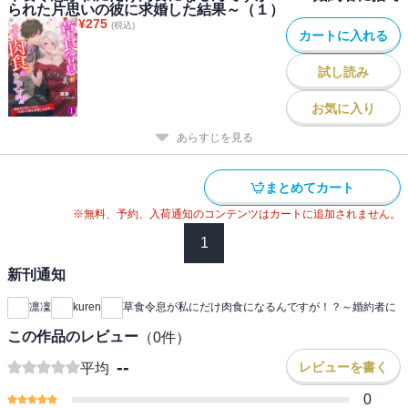
られた片思いの彼に求婚した結果～（１）
¥
275
(税込)
カートに入れる
試し読み
お気に入り
あらすじを見る
まとめてカート
※無料、予約、入荷通知のコンテンツはカートに追加されません。
1
新刊通知
凛凜
kuren
草食令息が私にだけ肉食になるんですが！？～婚約者に
この作品のレビュー
（
0
件）
--
レビューを書く
平均
0