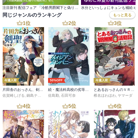
注目新刊 配信フェア 「冷酷男爵閣下と偽りの婚約を」など
同じジャンルのランキング
もっと見る
1
位
2
位
3
位
今週入荷
50%OFF
今週入荷
片田舎のおっさん、剣聖になる 11 ～ただの田舎の剣術師範だったのに、大成した弟子たちが俺を放ってくれない件～
続・魔法科高校の劣等生 メイジアン・カンパニー(11)
とあるおっさんのＶＲＭＭＯ活動記34
佐賀崎しげる
,
鍋島テツヒロ
佐島勤
,
石田可奈
椎名ほわほわ
,
ヤマーダ
4
位
5
位
6
位