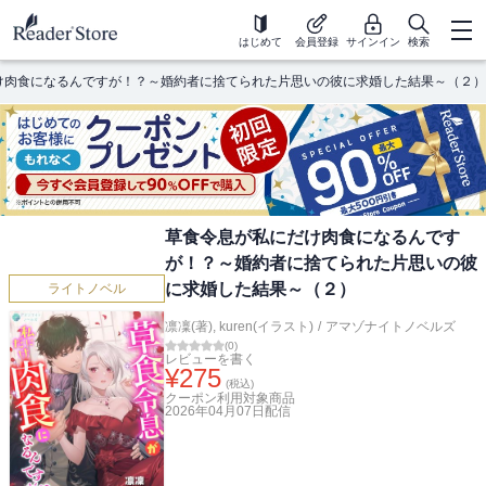
はじめて
会員登録
サインイン
検索
け肉食になるんですが！？～婚約者に捨てられた片思いの彼に求婚した結果～（２）
草食令息が私にだけ肉食になるんです
が！？～婚約者に捨てられた片思いの彼
に求婚した結果～（２）
ライトノベル
凛凜(著)
,
kuren(イラスト)
/
アマゾナイトノベルズ
(
0
)
レビューを書く
¥
275
(税込)
クーポン利用対象商品
2026年04月07日
配信