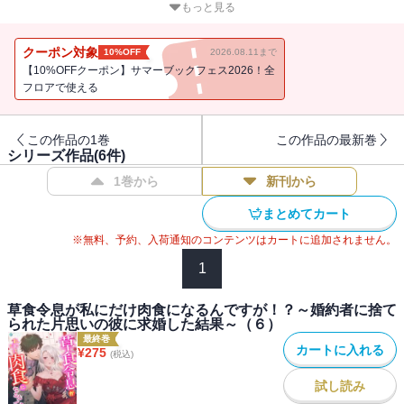
王女アイリーンは、幼い頃に誘拐事件から救ってくれた冴えない伯
もっと見る
爵令息のレオナルドを想い続けていた。アイリーン十九歳を祝う夜
会の日、彼が理不尽にも婚約破棄される場に遭遇したアイリーン
クーポン対象
10%OFF
2026.08.11まで
は、思わずその場で彼に求婚！
【10%OFFクーポン】サマーブックフェス2026！全
周囲が驚くなか、婚約が成立した。
フロアで使える
念願かなってレオナルドと結ばれたアイリーンは、奥手な彼と触れ
あいたくて、恥ずかしがる彼にあの手この手で色仕掛けをする。
この作品の1巻
この作品の最新巻
だがある日、我慢のできなくなったレオナルドがついに豹変！
シリーズ作品(
6
件)
気付けばアイリーンは彼の手のひらで転がされ、熱く愛されること
1巻から
新刊から
に。
悔しくなったアイリーンは、レオナルドを襲い返しにいくもののー
まとめてカート
ー。
※無料、予約、入荷通知のコンテンツはカートに追加されません。
欲望にまっすぐな王女と、肉食に豹変した絶倫令息の、互いを翻弄
し合う溺愛ストーリー！
1
『草食令息が私にだけ肉食になるんですが！？～婚約者に捨てられ
た片思いの彼に求婚した結果～（２）』には「婚約破棄とプロポー
草食令息が私にだけ肉食になるんですが！？～婚約者に捨て
られた片思いの彼に求婚した結果～（６）
ズ」（後半）～「アイリーンのやりたいこと」（前半）までを収録
最終巻
カートに入れる
¥
275
(税込)
試し読み