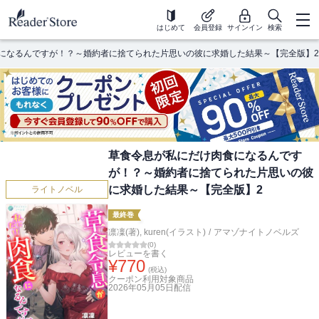
はじめて
会員登録
サインイン
検索
になるんですが！？～婚約者に捨てられた片思いの彼に求婚した結果～【完全版】2
草食令息が私にだけ肉食になるんです
が！？～婚約者に捨てられた片思いの彼
に求婚した結果～【完全版】2
ライトノベル
最終巻
凛凜(著)
,
kuren(イラスト)
/
アマゾナイトノベルズ
(
0
)
レビューを書く
¥
770
(税込)
クーポン利用対象商品
2026年05月05日
配信