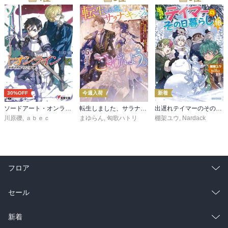
30%OFF
今週入荷
新着
ソードアート・オンライン29 ユナイタル・リングVIII
転生しました、サラナ・キンジェです。ごきげんよう。５ ～婚約破棄されたので田舎で気ままに暮らしたいと思います～【電子書店共通特典SS付】
出遅れテイマーのその日暮らし 16
川原礫
,
ａｂｅｃ
まゆらん
,
匈歌ハトリ
棚架ユウ
,
Nardack
フロア
総合
コミック
セール
ラノベ
小説
総合
コミック
新着