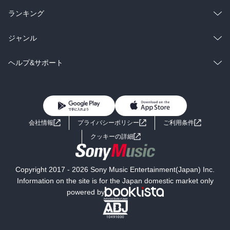
雑誌・グラビア
ビジネス・実用
ラノベ
小説
総合
コミック
ランキング
BL・TL
雑誌・グラビア
ビジネス・実用
ラノベ
小説
総合
コミック
ジャンル
BL・TL
雑誌・グラビア
ビジネス・実用
ラノベ
小説
コミック
男性コミック
ヘルプ&サポート
BL・TL
雑誌・グラビア
ビジネス・実用
女性コミック
コミック誌
初めての方へ
ヘルプ
BL・TL
ライトノベル
男子向けラノベ
よくあるご質問
お問い合わせ
会社情報
プライバシーポリシー
ご利用条件
女子向けラノベ
小説
利用規約
クッキーの詳細
国内小説
海外小説
Copyright 2017 - 2026 Sony Music Entertainment(Japan) Inc.
ミステリー
SF
Information on the site is for the Japan domestic market only
powered by
歴史・時代小説
文学
雑誌
グラビア写真集