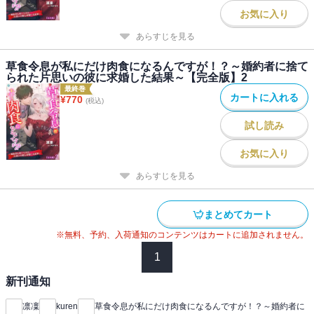
お気に入り
あらすじを見る
草食令息が私にだけ肉食になるんですが！？～婚約者に捨て
られた片思いの彼に求婚した結果～【完全版】2
最終巻
カートに入れる
¥
770
(税込)
試し読み
お気に入り
あらすじを見る
まとめてカート
※無料、予約、入荷通知のコンテンツはカートに追加されません。
1
新刊通知
凛凜
kuren
草食令息が私にだけ肉食になるんですが！？～婚約者に