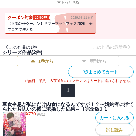
王女アイリーンは、幼い頃に誘拐事件から救ってくれた冴えない伯
もっと見る
爵令息のレオナルドを想い続けていた。アイリーン十九歳を祝う夜
会の日、彼が理不尽にも婚約破棄される場に遭遇したアイリーン
クーポン対象
10%OFF
2026.08.11まで
は、思わずその場で彼に求婚！
【10%OFFクーポン】サマーブックフェス2026！全
周囲が驚くなか、婚約が成立した。
フロアで使える
念願かなってレオナルドと結ばれたアイリーンは、奥手な彼と触れ
あいたくて、恥ずかしがる彼にあの手この手で色仕掛けをする。
この作品の1巻
この作品の最新巻
だがある日、我慢のできなくなったレオナルドがついに豹変！
シリーズ作品(
2
件)
気付けばアイリーンは彼の手のひらで転がされ、熱く愛されること
1巻から
新刊から
に。
悔しくなったアイリーンは、レオナルドを襲い返しにいくもののー
まとめてカート
ー。
※無料、予約、入荷通知のコンテンツはカートに追加されません。
欲望にまっすぐな王女と、肉食に豹変した絶倫令息の、互いを翻弄
し合う溺愛ストーリー！
1
『草食令息が私にだけ肉食になるんですが！？～婚約者に捨てられ
た片思いの彼に求婚した結果～【完全版】2』には「やり返した後
草食令息が私にだけ肉食になるんですが！？～婚約者に捨て
られた片思いの彼に求婚した結果～【完全版】1
に、やり返される」～「エピローグ」を収録
¥
770
(税込)
カートに入れる
試し読み