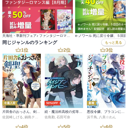
天海社・準新刊フェア♪ ファンタジーロマンス編【8月期】
同じジャンルのランキング
もっと見る
1
位
2
位
3
位
今週入荷
50%OFF
新着
片田舎のおっさん、剣聖になる 11 ～ただの田舎の剣術師範だったのに、大成した弟子たちが俺を放ってくれない件～
続・魔法科高校の劣等生 メイジアン・カンパニー(11)
悪役令嬢、ブラコンにジョブチェンジします９【電子特典付き】
佐賀崎しげる
,
鍋島テツヒロ
佐島勤
,
石田可奈
浜千鳥
,
八美☆わん
4
位
5
位
6
位