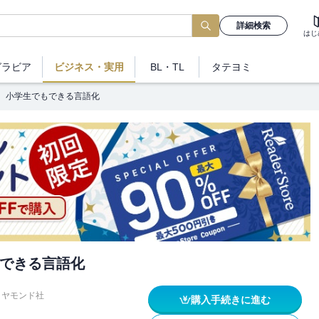
詳細検索
はじ
グラビア
ビジネス
・実用
BL・TL
タテヨミ
小学生でもできる言語化
できる言語化
イヤモンド社
購入手続きに進む