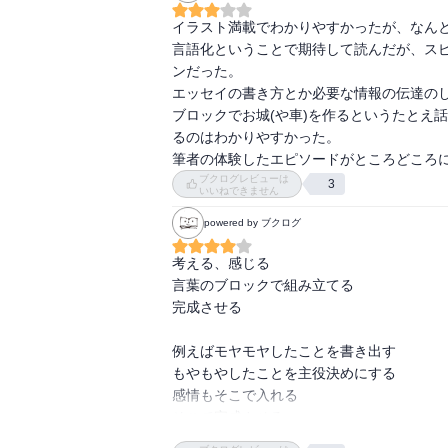
イラスト満載でわかりやすかったが、なんと
言語化ということで期待して読んだが、ス
ンだった。

エッセイの書き方とか必要な情報の伝達のし
ブロックでお城(や車)を作るというたとえ
るのはわかりやすかった。

筆者の体験したエピソードがところどころ
ブクログレビューは
3
いいねできません
powered by ブクログ
考える、感じる

言葉のブロックで組み立てる

完成させる

例えばモヤモヤしたことを書き出す

もやもやしたことを主役決めにする

感情もそこで入れる

そこで完成させる
