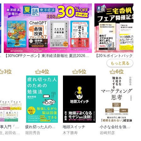
点499円(税込)
【30%OFFクーポン】東洋経済新報社 夏読2026 200点以上
もっと見る
3
位
4
位
5
位
6
位
図解 人事入門「理論と実践」100のツボシリーズ
疲れ切った人のための勉強法
地頭スイッチ
小さな会社を強くするマーケティング思考
生
,
岩田佑介
,
古茶宏志
堀田秀吾
,
秋山絋樹
木下勝寿
岩崎邦彦