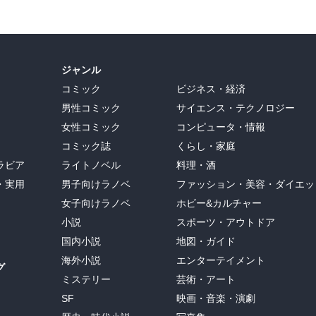
ジャンル
コミック
ビジネス・経済
男性コミック
サイエンス・テクノロジー
女性コミック
コンピュータ・情報
コミック誌
くらし・家庭
ラビア
ライトノベル
料理・酒
・実用
男子向けラノベ
ファッション・美容・ダイエッ
女子向けラノベ
ホビー&カルチャー
小説
スポーツ・アウトドア
国内小説
地図・ガイド
海外小説
エンターテイメント
グ
ミステリー
芸術・アート
SF
映画・音楽・演劇