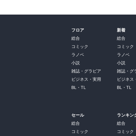
フロア
新着
総合
総合
コミック
コミック
ラノベ
ラノベ
小説
小説
雑誌・グラビア
雑誌・グ
ビジネス・実用
ビジネス
BL・TL
BL・TL
セール
ランキン
総合
総合
コミック
コミック