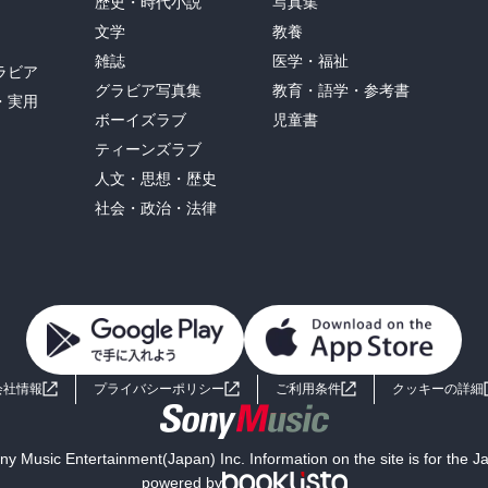
歴史・時代小説
写真集
文学
教養
雑誌
医学・福祉
ラビア
グラビア写真集
教育・語学・参考書
・実用
ボーイズラブ
児童書
ティーンズラブ
人文・思想・歴史
社会・政治・法律
会社情報
プライバシーポリシー
ご利用条件
クッキーの詳細
y Music Entertainment(Japan) Inc. Information on the site is for the 
powered by