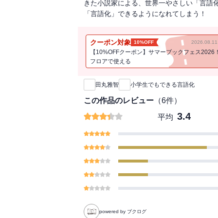
きた小説家による、世界一やさしい「言語
「言語化」できるようになれてしまう！
クーポン対象
10%OFF
2026.08.
【10%OFFクーポン】サマーブックフェス2026
フロアで使える
新刊通知
田丸雅智
小学生でもできる言語化
この作品のレビュー
（
6
件）
3.4
平均
powered by ブクログ