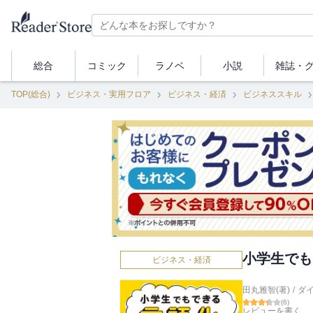
総合
コミック
ラノベ
小説
雑誌・
TOP(総合)
ビジネス・実用フロア
ビジネス・経済
ビジネススキル
小学生でも
ビジネス・経済
田丸雅智(著)
/
ダ
(
6
)
レビューを書く