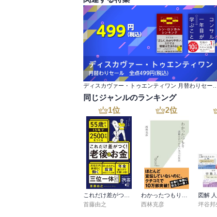
ディスカヴァー・トゥエンティワン 月替わりセール 全
同じジャンルのランキング
1
位
2
位
これだけ差がつく！老後のお金 55歳から15年で2500万円をつくる
わかったつもり～読解力がつかない本当の原因～
首藤由之
西林克彦
坪谷邦