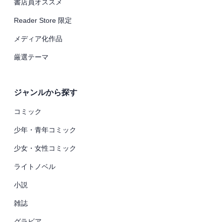
書店員オススメ
Reader Store 限定
メディア化作品
厳選テーマ
ジャンルから探す
コミック
少年・青年コミック
少女・女性コミック
ライトノベル
小説
雑誌
グラビア