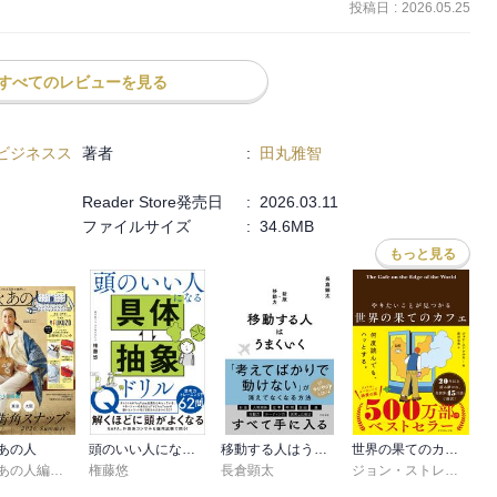
投稿日
:
2026.05.25
すべてのレビューを見る
ビジネスス
著者
:
田丸雅智
Reader Store発売日
:
2026.03.11
ファイルサイズ
:
34.6MB
もっと見る
あの人
頭のいい人になる 具体・抽象ドリル
移動する人はうまくいく
世界の果てのカフェ
素敵なあの人編集部
権藤悠
長倉顕太
ジョン・ストレルキー
,