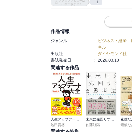
ブクログレビューは
1
これを繰り返すことが大事らしい
いいねできません
作品情報
ジャンル
:
ビジネス・経済
-
キル
出版社
:
ダイヤモンド社
書誌発売日
:
2026.03.10
関連する作品
人生アップデート大全 停滞した自分を変える６６の習慣
未来に先回りする思考法
素敵な
池田貴将
佐藤航陽
関連する特集