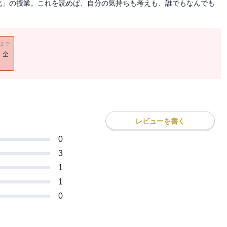
化」の授業。これを読めば、自分の気持ちも考えも、誰でもなんでも
11まで
！全
レビューを書く
0
3
1
1
0