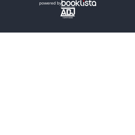
powered by
歴史・時代小説
文学
雑誌
グラビア写真集
ボーイズラブ
ティーンズラブ
人文・思想・歴史
社会・政治・法律
ビジネス・経済
サイエンス・テクノロジー
コンピュータ・情報
くらし・家庭
料理・酒
ファッション・美容・ダイエット
ホビー&カルチャー
スポーツ・アウトドア
地図・ガイド
エンターテイメント
芸術・アート
映画・音楽・演劇