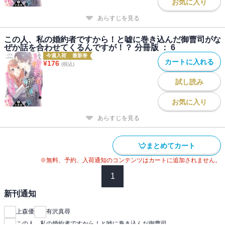
お気に入り
あらすじを見る
この人、私の婚約者ですから！と嘘に巻き込んだ御曹司がな
ぜか話を合わせてくるんですが！？ 分冊版 ： 6
今週入荷
最新巻
カートに入れる
¥
176
(税込)
試し読み
お気に入り
あらすじを見る
まとめてカート
※無料、予約、入荷通知のコンテンツはカートに追加されません。
1
新刊通知
上森優
有沢真尋
この人、私の婚約者ですから！と嘘に巻き込んだ御曹司