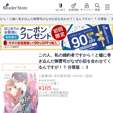
はじめて
会員登録
サインイン
検索
から！と嘘に巻き込んだ御曹司がなぜか話を合わせてくるんですが！？ 分冊版 ： 3
この人、私の婚約者ですから！と嘘に巻
き込んだ御曹司がなぜか話を合わせてく
るんですが！？ 分冊版 ： 3
コミック
上森優(著)
,
有沢真尋(著)
/
KoiYui（恋結）
(
0
)
レビューを書く
¥
165
(税込)
クーポン利用対象商品
2026年05月02日
配信