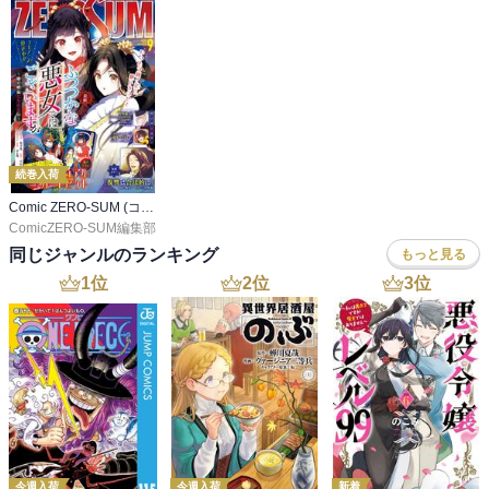
続巻入荷
Comic ZERO-SUM (コミック ゼロサム)
ComicZERO-SUM編集部
同じジャンルのランキング
もっと見る
1
位
2
位
3
位
今週入荷
今週入荷
新着