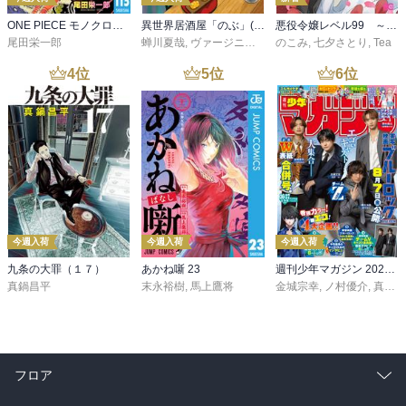
ONE PIECE モノクロ版 115
異世界居酒屋「のぶ」(22)
悪役令嬢レベル99 ～私は裏ボスですが魔王ではありません～ その６
尾田栄一郎
蝉川夏哉
,
ヴァージニア二等兵
のこみ
,
転
,
七夕さとり
,
Tea
4
位
5
位
6
位
今週入荷
今週入荷
今週入荷
九条の大罪（１７）
あかね噺 23
週刊少年マガジン 2026年36・37号[2026年8月5日発売]
真鍋昌平
末永裕樹
,
馬上鷹将
金城宗幸
,
ノ村優介
,
真島ヒロ
フロア