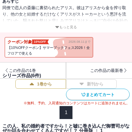
あらすじ
同僚で恋人の斎藤に裏切られたアリス。彼はアリスから金を搾り取
り、他の女と結婚するだけなくアリスがストーカーという悪評を流
していた。騙された怒りと悲しみでアリスはとっさに”自分は会社の
御曹司・弓倉とおつき合いしている”と嘘をつくが、そこにいた弓倉
もっと見る
がその言葉にのってきて・・・。崖っぷちOLの一発逆転溺愛ストー
リー開幕！
クーポン対象
10%OFF
2026.08.11まで
小説家になろう発の有沢真尋の原作を上森優がコミカライズ！
【10%OFFクーポン】サマーブックフェス2026！全
フロアで使える
この作品の1巻
この作品の最新巻
シリーズ作品(
6
件)
1巻から
新刊から
まとめてカート
※無料、予約、入荷通知のコンテンツはカートに追加されません。
1
この人、私の婚約者ですから！と嘘に巻き込んだ御曹司がな
ぜか話を合わせてくるんですが！？ 分冊版 ： 1