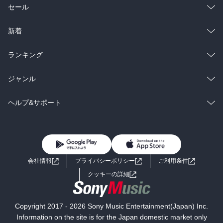
総合
コミック
セール
ラノベ
小説
総合
コミック
新着
雑誌・グラビア
ビジネス・実用
ラノベ
小説
総合
コミック
ランキング
BL・TL
雑誌・グラビア
ビジネス・実用
ラノベ
小説
総合
コミック
ジャンル
BL・TL
雑誌・グラビア
ビジネス・実用
ラノベ
小説
コミック
男性コミック
ヘルプ&サポート
BL・TL
雑誌・グラビア
ビジネス・実用
女性コミック
コミック誌
初めての方へ
ヘルプ
BL・TL
ライトノベル
男子向けラノベ
よくあるご質問
お問い合わせ
会社情報
プライバシーポリシー
ご利用条件
女子向けラノベ
小説
利用規約
クッキーの詳細
国内小説
海外小説
Copyright 2017 - 2026 Sony Music Entertainment(Japan) Inc.
ミステリー
SF
Information on the site is for the Japan domestic market only