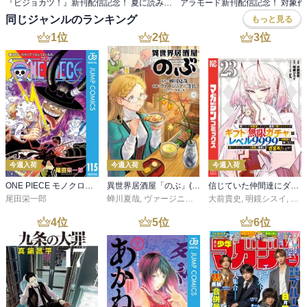
『ビジョカツ！』新刊配信記念！ 夏に読みたいマンガ特集 最大10巻無料
同じジャンルのランキング
もっと見る
1
位
2
位
3
位
今週入荷
今週入荷
今週入荷
ONE PIECE モノクロ版 115
異世界居酒屋「のぶ」(22)
信じていた仲間達にダンジョン奥地で殺されかけたがギフト『無限ガチャ』でレベル９９９９の仲間達を手に入れて元パーティーメンバーと世界に復讐＆『ざまぁ！』します！（２３）
尾田栄一郎
蝉川夏哉
,
ヴァージニア二等兵
大前貴史
,
転
,
明鏡シスイ
,
ｔｅ
4
位
5
位
6
位