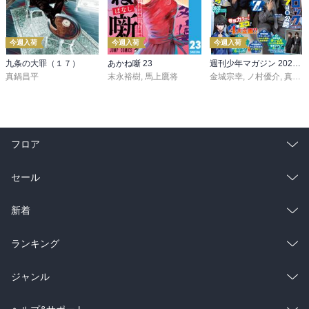
今週入荷
今週入荷
今週入荷
九条の大罪（１７）
あかね噺 23
週刊少年マガジン 2026年36・37号[2026年8月5日発売]
真鍋昌平
末永裕樹
,
馬上鷹将
金城宗幸
,
ノ村優介
,
真島ヒロ
フロア
総合
コミック
セール
ラノベ
小説
総合
コミック
新着
雑誌・グラビア
ビジネス・実用
ラノベ
小説
総合
コミック
ランキング
BL・TL
雑誌・グラビア
ビジネス・実用
ラノベ
小説
総合
コミック
ジャンル
BL・TL
雑誌・グラビア
ビジネス・実用
ラノベ
小説
コミック
男性コミック