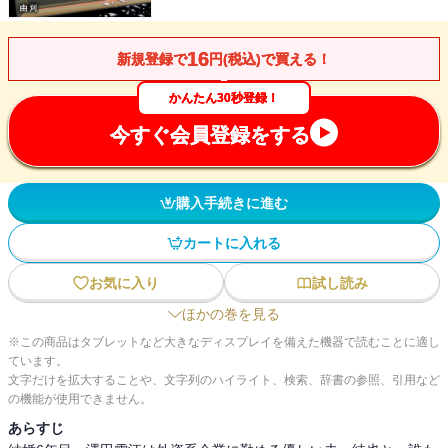
16
新規登録で
円(税込)で買える！
かんたん30秒登録！
今すぐ会員登録をする
購入手続きに進む
カートに入れる
お気に入り
試し読み
ほかの巻を見る
※この商品はタブレットなど大きなディスプレイを備えた機器で読むことに適し
ています。
文字だけを拡大することや、文字列のハイライト、検索、辞書の参照、引用など
の機能が使用できません。
あらすじ