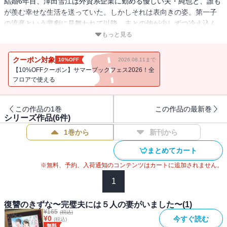
結婚6年目、澤田雪江は外資系企業に勤める優しい夫・純也と、誰も
が羨む幸せな生活を送っていた。しかしそれは表向きの姿。第一子
の流産という悲劇に見舞われて以降、夫との仲が少しずつ冷え込ん
でいくのを感じていた。そんな中、夫の2台目の携帯を発見して中を
もっと見る
確認すると、そこには夫の幼馴染・双葉からの「また私が流産のお
手伝いしてあげる」という戦慄のメッセージだった。純也にとって
クーポン対象
10%OFF
2026.08.11まで
雪江は、対外的な体裁を保つための都合の良い「家庭用妻」にすぎ
【10%OFFクーポン】サマーブックフェス2026！全
なかったのだ。自分や幼馴染を含む多くの女性と関りを持つという
フロアで使える
異常な夫の裏の顔を知った雪江は、騙されたほかの「妻たち」と共
に復讐のために動きだした――
この作品の1巻
この作品の最新巻
シリーズ作品(
6
件)
1巻から
新刊から
まとめてカート
※無料、予約、入荷通知のコンテンツはカートに追加されません。
1
復讐のきずな〜完璧夫には５人の妻がいました〜(1)
¥
165
(税込)
¥
0
今すぐ読む
(税込)
無料