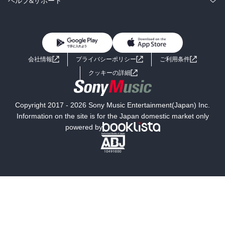
ヘルプ&サポート
BL・TL
雑誌・グラビア
ビジネス・実用
女性コミック
コミック誌
初めての方へ
ヘルプ
BL・TL
ライトノベル
男子向けラノベ
よくあるご質問
お問い合わせ
会社情報
プライバシーポリシー
ご利用条件
女子向けラノベ
小説
利用規約
クッキーの詳細
国内小説
海外小説
Copyright 2017 - 2026 Sony Music Entertainment(Japan) Inc.
ミステリー
SF
Information on the site is for the Japan domestic market only
powered by
歴史・時代小説
文学
雑誌
グラビア写真集
ボーイズラブ
ティーンズラブ
人文・思想・歴史
社会・政治・法律