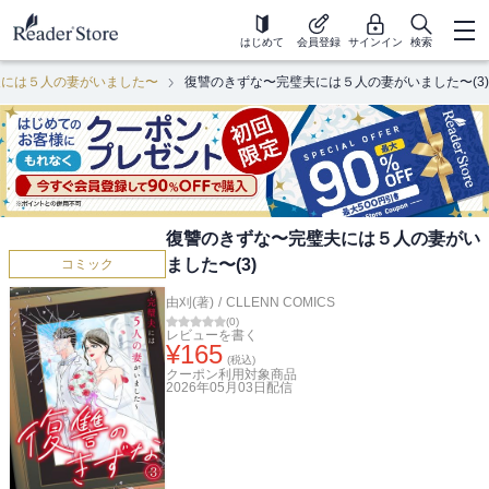
はじめて
会員登録
サインイン
検索
夫には５人の妻がいました〜
復讐のきずな〜完璧夫には５人の妻がいました〜(3)
復讐のきずな〜完璧夫には５人の妻がい
ました〜(3)
コミック
由刈(著)
/
CLLENN COMICS
(
0
)
レビューを書く
¥
165
(税込)
クーポン利用対象商品
2026年05月03日
配信