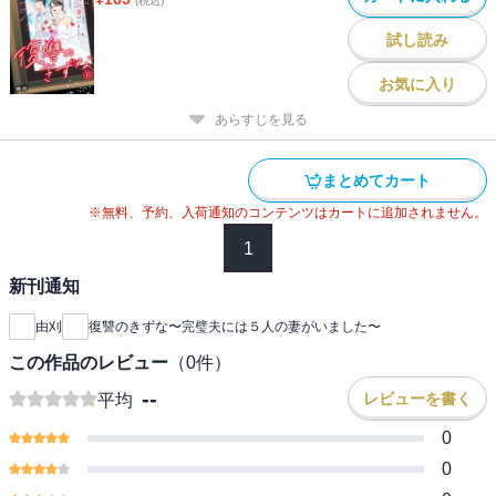
(税込)
試し読み
お気に入り
あらすじを見る
まとめてカート
※無料、予約、入荷通知のコンテンツはカートに追加されません。
1
新刊通知
由刈
復讐のきずな〜完璧夫には５人の妻がいました〜
この作品のレビュー
（
0
件）
--
レビューを書く
平均
0
0