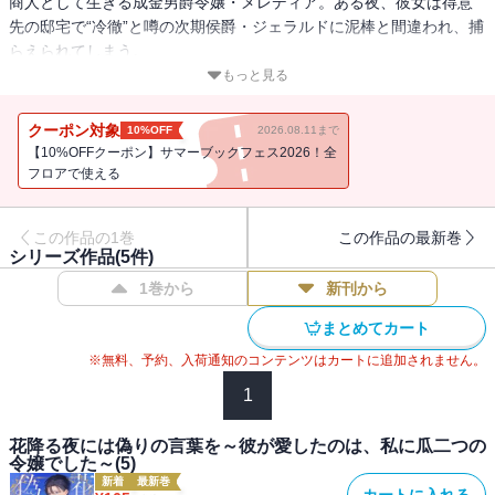
商人として生きる成金男爵令嬢・メレディア。ある夜、彼女は得意
先の邸宅で“冷徹”と噂の次期侯爵・ジェラルドに泥棒と間違われ、捕
らえられてしまう。
誤解は解けたものの、以来なぜか彼から熱烈に迫られる日々。彼の
もっと見る
不器用な優しさに触れメレディアは密かに想いを寄せるが、家格の
差から「結ばれるはずがない」と、芽生えた恋心に蓋をしようとし
クーポン対象
10%OFF
2026.08.11まで
ていた。
【10%OFFクーポン】サマーブックフェス2026！全
そんな折、彼から突然「俺と婚約してほしい」と求婚さ
フロアで使える
れ・・・・・・！？
夢のような現実に喜びを隠しきれないメレディア。――しかしその
この作品の1巻
この作品の最新巻
幸福も束の間。ある日偶然、彼が自分を選んだ“本当の理由”を知って
シリーズ作品(
5
件)
しまう。
1巻から
新刊から
――甘い誘惑の裏に隠された真実とは？
嘘と愛が交錯する、波乱の身分差ラブロマンス！
まとめてカート
※無料、予約、入荷通知のコンテンツはカートに追加されません。
1
花降る夜には偽りの言葉を～彼が愛したのは、私に瓜二つの
令嬢でした～(5)
新着
最新巻
カートに入れる