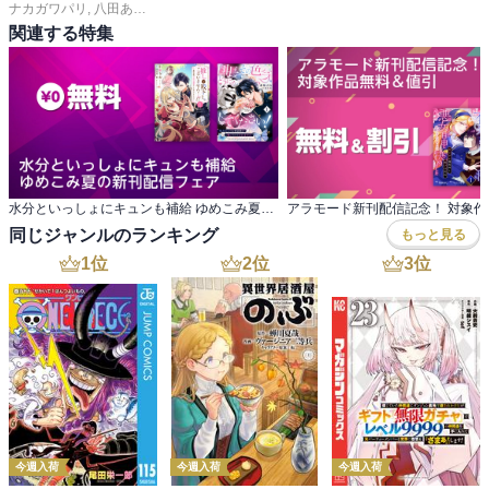
ナカガワパリ
,
八田あかり
,
ゆきら
,
餡蜜
,
長岡みう
,
なるき
,
岡モトカ
,
みきもと凜
,
関連する特集
水分といっしょにキュンも補給 ゆめこみ夏の新刊配信フェア
同じジャンルのランキング
もっと見る
1
位
2
位
3
位
今週入荷
今週入荷
今週入荷