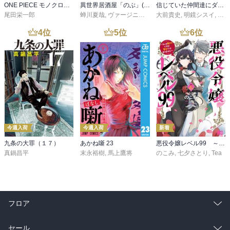
ONE PIECE モノクロ版 115
異世界居酒屋「のぶ」(22)
信じていた仲間達にダンジョン奥地で殺されかけたがギフト『無限ガチャ』でレベル９９９９の仲間達を手に入れて元パーティーメンバーと世界に復讐＆『ざまぁ！』します！（２３）
尾田栄一郎
蝉川夏哉
,
ヴァージニア二等兵
大前貴史
,
転
,
明鏡シスイ
,
ｔｅ
4
位
5
位
6
位
今週入荷
今週入荷
新着
九条の大罪（１７）
あかね噺 23
悪役令嬢レベル99 ～私は裏ボスですが魔王ではありません～ その６
真鍋昌平
末永裕樹
,
馬上鷹将
のこみ
,
七夕さとり
,
Tea
フロア
総合
コミック
セール