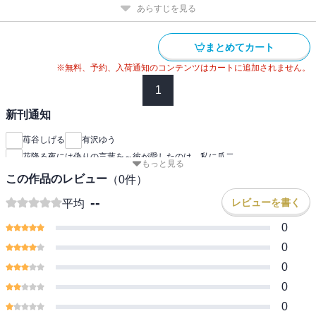
あらすじを見る
まとめてカート
※無料、予約、入荷通知のコンテンツはカートに追加されません。
1
新刊通知
苺谷しげる
有沢ゆう
花降る夜には偽りの言葉を～彼が愛したのは、私に瓜二
もっと見る
この作品のレビュー
（
0
件）
--
レビューを書く
平均
0
0
0
0
0