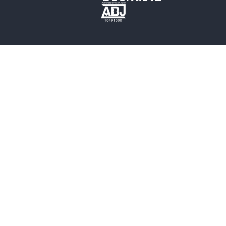
歴史・時代小説
文学
雑誌
グラビア写真集
ボーイズラブ
ティーンズラブ
人文・思想・歴史
社会・政治・法律
ビジネス・経済
サイエンス・テクノロジー
コンピュータ・情報
くらし・家庭
料理・酒
ファッション・美容・ダイエット
ホビー&カルチャー
スポーツ・アウトドア
地図・ガイド
エンターテイメント
芸術・アート
映画・音楽・演劇