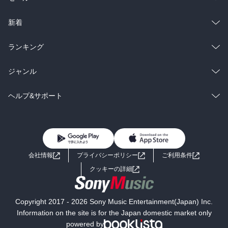
ラノベ
小説
総合
コミック
新着
雑誌・グラビア
ビジネス・実用
ラノベ
小説
総合
コミック
ランキング
BL・TL
雑誌・グラビア
ビジネス・実用
ラノベ
小説
総合
コミック
ジャンル
BL・TL
雑誌・グラビア
ビジネス・実用
ラノベ
小説
コミック
男性コミック
ヘルプ&サポート
BL・TL
雑誌・グラビア
ビジネス・実用
女性コミック
コミック誌
初めての方へ
ヘルプ
BL・TL
ライトノベル
男子向けラノベ
よくあるご質問
お問い合わせ
会社情報
プライバシーポリシー
ご利用条件
女子向けラノベ
小説
利用規約
クッキーの詳細
国内小説
海外小説
Copyright 2017 - 2026 Sony Music Entertainment(Japan) Inc.
ミステリー
SF
Information on the site is for the Japan domestic market only
powered by