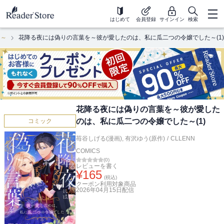
はじめて
会員登録
サインイン
検索
た～
花降る夜には偽りの言葉を～彼が愛したのは、私に瓜二つの令嬢でした～(1)
花降る夜には偽りの言葉を～彼が愛した
のは、私に瓜二つの令嬢でした～(1)
コミック
苺谷しげる(漫画)
,
有沢ゆう(原作)
/
CLLENN
COMICS
(
0
)
レビューを書く
¥
165
(税込)
クーポン利用対象商品
2026年04月15日
配信