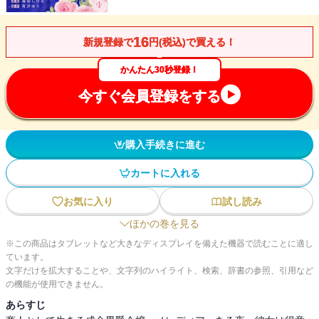
16
新規登録で
円(税込)で買える！
かんたん30秒登録！
今すぐ会員登録をする
購入手続きに進む
カートに入れる
お気に入り
試し読み
ほかの巻を見る
※この商品はタブレットなど大きなディスプレイを備えた機器で読むことに適し
ています。
文字だけを拡大することや、文字列のハイライト、検索、辞書の参照、引用など
の機能が使用できません。
あらすじ