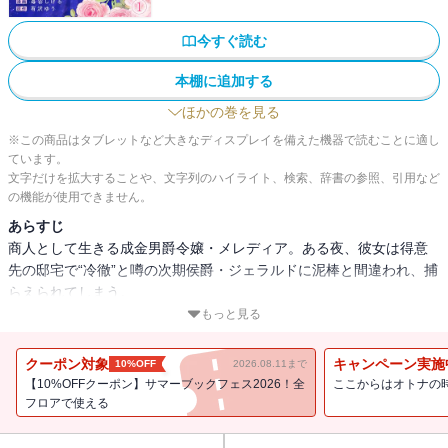
今すぐ読む
本棚に追加する
ほかの巻を見る
※この商品はタブレットなど大きなディスプレイを備えた機器で読むことに適し
ています。
文字だけを拡大することや、文字列のハイライト、検索、辞書の参照、引用など
の機能が使用できません。
あらすじ
商人として生きる成金男爵令嬢・メレディア。ある夜、彼女は得意
先の邸宅で“冷徹”と噂の次期侯爵・ジェラルドに泥棒と間違われ、捕
らえられてしまう。
誤解は解けたものの、以来なぜか彼から熱烈に迫られる日々。彼の
もっと見る
不器用な優しさに触れメレディアは密かに想いを寄せるが、家格の
差から「結ばれるはずがない」と、芽生えた恋心に蓋をしようとし
クーポン対象
キャンペーン実施
10%OFF
2026.08.11まで
ていた。
【10%OFFクーポン】サマーブックフェス2026！全
ここからはオトナの
そんな折、彼から突然「俺と婚約してほしい」と求婚さ
フロアで使える
れ・・・・・・！？
夢のような現実に喜びを隠しきれないメレディア。――しかしその