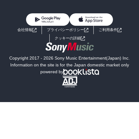
BL・TL
雑誌・グラビア
ビジネス・実用
女性コミック
コミック誌
初めての方へ
ヘルプ
BL・TL
ライトノベル
男子向けラノベ
よくあるご質問
お問い合わせ
会社情報
プライバシーポリシー
ご利用条件
女子向けラノベ
小説
利用規約
クッキーの詳細
国内小説
海外小説
Copyright 2017 - 2026 Sony Music Entertainment(Japan) Inc.
ミステリー
SF
Information on the site is for the Japan domestic market only
powered by
歴史・時代小説
文学
雑誌
グラビア写真集
ボーイズラブ
ティーンズラブ
人文・思想・歴史
社会・政治・法律
ビジネス・経済
サイエンス・テクノロジー