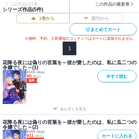
この作品の1巻
この作品の最新巻
幸福も束の間。ある日偶然、彼が自分を選んだ“本当の理由”を知って
シリーズ作品(
5
件)
しまう。
1巻から
新刊から
――甘い誘惑の裏に隠された真実とは？
嘘と愛が交錯する、波乱の身分差ラブロマンス！
まとめてカート
※無料、予約、入荷通知のコンテンツはカートに追加されません。
1
花降る夜には偽りの言葉を～彼が愛したのは、私に瓜二つの
令嬢でした～(1)
¥
165
(税込)
¥
0
今すぐ読む
(税込)
無料
あらすじを見る
花降る夜には偽りの言葉を～彼が愛したのは、私に瓜二つの
令嬢でした～(2)
¥
165
(税込)
¥
11
カートに入れる
(税込)