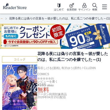
はじめて
会員登録
サインイン
検索
た～
花降る夜には偽りの言葉を～彼が愛したのは、私に瓜二つの令嬢でした～(1)
花降る夜には偽りの言葉を～彼が愛した
のは、私に瓜二つの令嬢でした～(1)
コミック
苺谷しげる(漫画)
,
有沢ゆう(原作)
/
CLLENN
COMICS
(
0
)
レビューを書く
¥
165
(税込)
無料
クーポン利用対象商品
2026年04月15日
配信