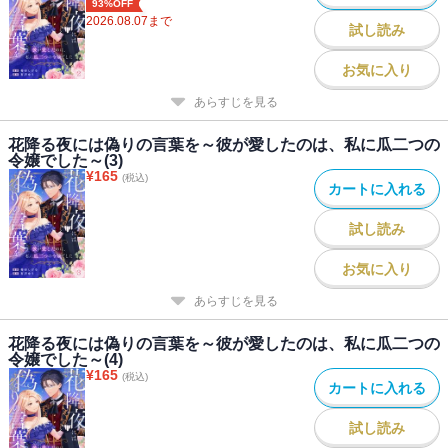
93%OFF
2026.08.07
まで
試し読み
お気に入り
あらすじを見る
花降る夜には偽りの言葉を～彼が愛したのは、私に瓜二つの
令嬢でした～(3)
¥
165
(税込)
カートに入れる
試し読み
お気に入り
あらすじを見る
花降る夜には偽りの言葉を～彼が愛したのは、私に瓜二つの
令嬢でした～(4)
¥
165
(税込)
カートに入れる
試し読み