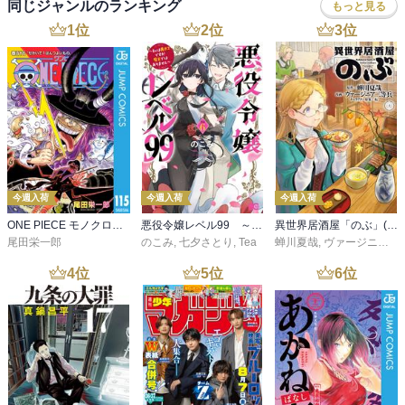
同じジャンルのランキング
もっと見る
1
位
2
位
3
位
今週入荷
今週入荷
今週入荷
ONE PIECE モノクロ版 115
悪役令嬢レベル99 ～私は裏ボスですが魔王ではありません～ その６
異世界居酒屋「のぶ」(22)
尾田栄一郎
のこみ
,
七夕さとり
,
Tea
蝉川夏哉
,
ヴァージニア二等兵
4
位
5
位
6
位