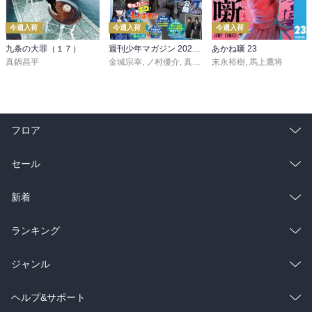
今週入荷
今週入荷
今週入荷
九条の大罪（１７）
週刊少年マガジン 2026年36・37号[2026年8月5日発売]
あかね噺 23
真鍋昌平
金城宗幸
,
ノ村優介
,
真島ヒロ
末永裕樹
,
宮島礼吏
,
馬上鷹将
,
新川直司
,
久
フロア
総合
コミック
セール
ラノベ
小説
総合
コミック
新着
雑誌・グラビア
ビジネス・実用
ラノベ
小説
総合
コミック
ランキング
BL・TL
雑誌・グラビア
ビジネス・実用
ラノベ
小説
総合
コミック
ジャンル
BL・TL
雑誌・グラビア
ビジネス・実用
ラノベ
小説
コミック
男性コミック
ヘルプ&サポート