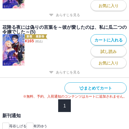
お気に入り
あらすじを見る
花降る夜には偽りの言葉を～彼が愛したのは、私に瓜二つの
令嬢でした～(5)
新着
最新巻
カートに入れる
¥
165
(税込)
試し読み
お気に入り
あらすじを見る
まとめてカート
※無料、予約、入荷通知のコンテンツはカートに追加されません。
1
新刊通知
苺谷しげる
有沢ゆう