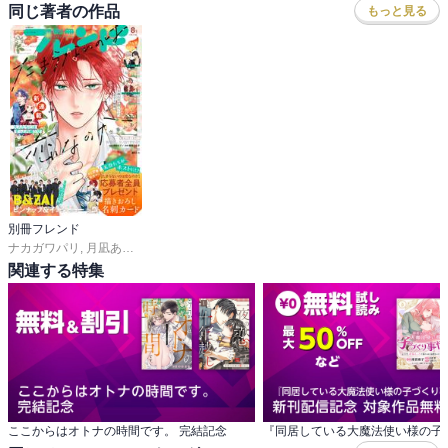
同じ著者の作品
もっと見る
別冊フレンド
ナカガワパリ
,
月凪あやせ
,
長岡みう
,
ゆきら
,
帆那みつき
,
あかり
,
空華みあ
,
斉木優
関連する特集
ここからはオトナの時間です。 完結記念