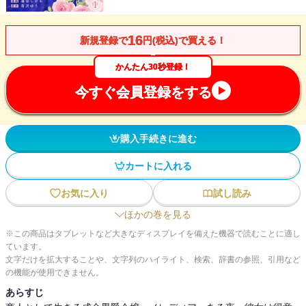
16
新規登録で
円(税込)で買える！
かんたん30秒登録！
今すぐ会員登録をする
購入手続きに進む
カートに入れる
お気に入り
試し読み
ほかの巻を見る
※この商品はタブレットなど大きなディスプレイを備えた機器で読むことに適し
ています。
文字だけを拡大することや、文字列のハイライト、検索、辞書の参照、引用など
の機能が使用できません。
あらすじ