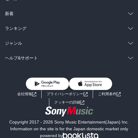
ラノベ
小説
総合
コミック
新着
雑誌・グラビア
ビジネス・実用
ラノベ
小説
総合
コミック
ランキング
BL・TL
雑誌・グラビア
ビジネス・実用
ラノベ
小説
総合
コミック
ジャンル
BL・TL
雑誌・グラビア
ビジネス・実用
ラノベ
小説
コミック
男性コミック
ヘルプ&サポート
BL・TL
雑誌・グラビア
ビジネス・実用
女性コミック
コミック誌
初めての方へ
ヘルプ
BL・TL
ライトノベル
男子向けラノベ
よくあるご質問
お問い合わせ
会社情報
プライバシーポリシー
ご利用条件
女子向けラノベ
小説
利用規約
クッキーの詳細
国内小説
海外小説
Copyright 2017 - 2026 Sony Music Entertainment(Japan) Inc.
ミステリー
SF
Information on the site is for the Japan domestic market only
powered by