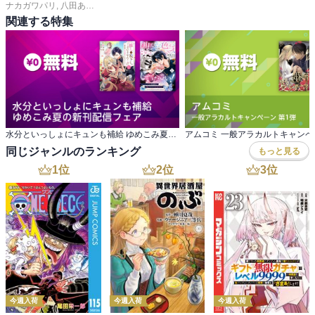
ナカガワパリ
,
八田あかり
,
ゆきら
,
餡蜜
,
長岡みう
,
なるき
,
岡モトカ
,
みきもと凜
,
関連する特集
水分といっしょにキュンも補給 ゆめこみ夏の新刊配信フェア
アムコミ 一般アラカルトキャンペ
同じジャンルのランキング
もっと見る
1
位
2
位
3
位
今週入荷
今週入荷
今週入荷