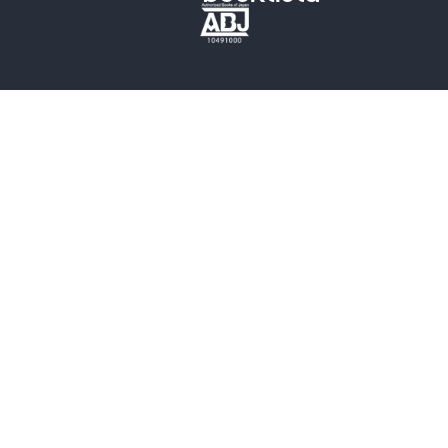
歴史・時代小説
文学
雑誌
グラビア写真集
ボーイズラブ
ティーンズラブ
人文・思想・歴史
社会・政治・法律
ビジネス・経済
サイエンス・テクノロジー
コンピュータ・情報
くらし・家庭
料理・酒
ファッション・美容・ダイエット
ホビー&カルチャー
スポーツ・アウトドア
地図・ガイド
エンターテイメント
芸術・アート
映画・音楽・演劇