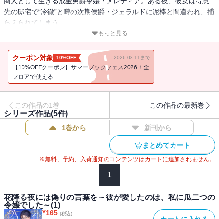
商人として生きる成金男爵令嬢・メレディア。ある夜、彼女は得意
先の邸宅で“冷徹”と噂の次期侯爵・ジェラルドに泥棒と間違われ、捕
らえられてしまう。
誤解は解けたものの、以来なぜか彼から熱烈に迫られる日々。彼の
もっと見る
不器用な優しさに触れメレディアは密かに想いを寄せるが、家格の
差から「結ばれるはずがない」と、芽生えた恋心に蓋をしようとし
クーポン対象
10%OFF
2026.08.11まで
ていた。
【10%OFFクーポン】サマーブックフェス2026！全
そんな折、彼から突然「俺と婚約してほしい」と求婚さ
フロアで使える
れ・・・・・・！？
夢のような現実に喜びを隠しきれないメレディア。――しかしその
この作品の1巻
この作品の最新巻
幸福も束の間。ある日偶然、彼が自分を選んだ“本当の理由”を知って
シリーズ作品(
5
件)
しまう。
1巻から
新刊から
――甘い誘惑の裏に隠された真実とは？
嘘と愛が交錯する、波乱の身分差ラブロマンス！
まとめてカート
※無料、予約、入荷通知のコンテンツはカートに追加されません。
1
花降る夜には偽りの言葉を～彼が愛したのは、私に瓜二つの
令嬢でした～(1)
¥
165
(税込)
カートに入れる