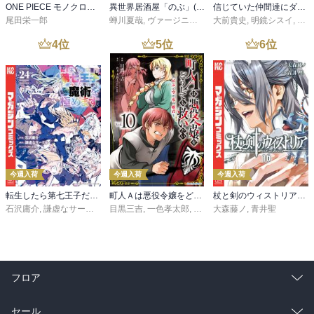
ONE PIECE モノクロ版 115
異世界居酒屋「のぶ」(22)
信じていた仲間達にダンジョン奥地で殺されかけたがギフト『無限ガチャ』でレベル９９９９の仲間達を手に入れて元パーティーメンバーと世界に復讐＆『ざまぁ！』します！（２３）
尾田栄一郎
蝉川夏哉
,
ヴァージニア二等兵
大前貴史
,
転
,
明鏡シスイ
,
ｔｅ
4
位
5
位
6
位
今週入荷
今週入荷
今週入荷
転生したら第七王子だったので、気ままに魔術を極めます（２４）
町人Ａは悪役令嬢をどうしても救いたい ～どぶと空と氷の姫君～１０【電子書店共通特典イラスト付】
杖と剣のウィストリア（１６）
石沢庸介
,
謙虚なサークル
,
メル。
目黒三吉
,
一色孝太郎
,
Parum
大森藤ノ
,
青井聖
フロア
総合
コミック
セール