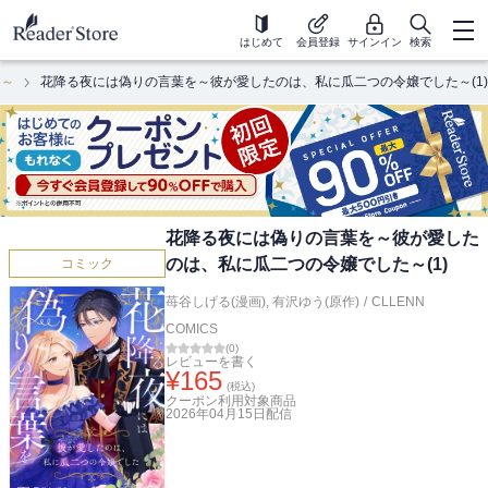
はじめて
会員登録
サインイン
検索
た～
花降る夜には偽りの言葉を～彼が愛したのは、私に瓜二つの令嬢でした～(1)
花降る夜には偽りの言葉を～彼が愛した
のは、私に瓜二つの令嬢でした～(1)
コミック
苺谷しげる(漫画)
,
有沢ゆう(原作)
/
CLLENN
COMICS
(
0
)
レビューを書く
¥
165
(税込)
クーポン利用対象商品
2026年04月15日
配信