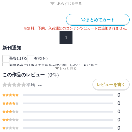
あらすじを見る
まとめてカート
※無料、予約、入荷通知のコンテンツはカートに追加されません。
1
新刊通知
苺谷しげる
有沢ゆう
花降る夜には偽りの言葉を～彼が愛したのは、私に瓜二
もっと見る
この作品のレビュー
（
0
件）
--
レビューを書く
平均
0
0
0
0
0