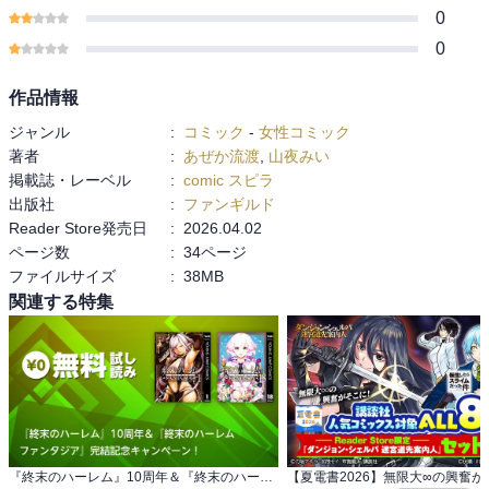
0
0
作品情報
ジャンル
:
コミック
-
女性コミック
著者
:
あぜか流渡
,
山夜みい
掲載誌・レーベル
:
comic スピラ
出版社
:
ファンギルド
Reader Store発売日
:
2026.04.02
ページ数
:
34ページ
ファイルサイズ
:
38MB
関連する特集
『終末のハーレム』10周年＆『終末のハーレム ファンタジア』完結記念キャンペーン！