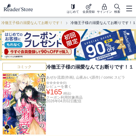
はじめて
会員登録
サインイン
検索
冷徹王子様の溺愛なんてお断りです！
冷徹王子様の溺愛なんてお断りです！１
冷徹王子様の溺愛なんてお断りです！１
コミック
あぜか流渡(作画)
,
山夜みい(原作)
/
comic スピラ
(
0
)
レビューを書く
¥
165
(税込)
クーポン利用対象商品
2026年04月02日
配信