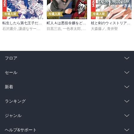
今週入荷
今週入荷
今週入荷
転生したら第七王子だったので、気ままに魔術を極めます（２４）
町人Ａは悪役令嬢をどうしても救いたい ～どぶと空と氷の姫君～１０【電子書店共通特典イラスト付】
杖と剣のウィストリア（１６）
石沢庸介
,
謙虚なサークル
,
メル。
目黒三吉
,
一色孝太郎
,
Parum
大森藤ノ
,
青井聖
フロア
総合
コミック
セール
ラノベ
小説
総合
コミック
新着
雑誌・グラビア
ビジネス・実用
ラノベ
小説
総合
コミック
ランキング
BL・TL
雑誌・グラビア
ビジネス・実用
ラノベ
小説
総合
コミック
ジャンル
BL・TL
雑誌・グラビア
ビジネス・実用
ラノベ
小説
コミック
男性コミック
ヘルプ&サポート