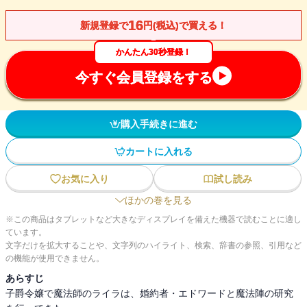
16
新規登録で
円(税込)で買える！
かんたん30秒登録！
今すぐ会員登録をする
購入手続きに進む
カートに入れる
お気に入り
試し読み
ほかの巻を見る
※この商品はタブレットなど大きなディスプレイを備えた機器で読むことに適し
ています。
文字だけを拡大することや、文字列のハイライト、検索、辞書の参照、引用など
の機能が使用できません。
あらすじ
子爵令嬢で魔法師のライラは、婚約者・エドワードと魔法陣の研究