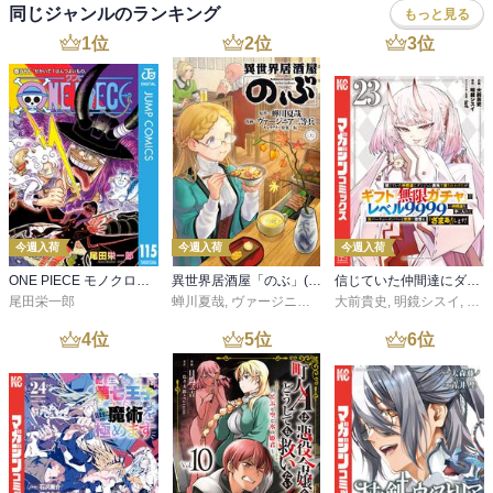
同じジャンルのランキング
もっと見る
1
位
2
位
3
位
今週入荷
今週入荷
今週入荷
ONE PIECE モノクロ版 115
異世界居酒屋「のぶ」(22)
信じていた仲間達にダンジョン奥地で殺されかけたがギフト『無限ガチャ』でレベル９９９９の仲間達を手に入れて元パーティーメンバーと世界に復讐＆『ざまぁ！』します！（２３）
尾田栄一郎
蝉川夏哉
,
ヴァージニア二等兵
大前貴史
,
転
,
明鏡シスイ
,
ｔｅ
4
位
5
位
6
位