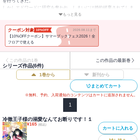
を行ってきた。
しかしエドワードに研究を奪われ、しまいには婚約破棄されてしま
う。
もっと見る
研究を奪われたことをきっかけにライラは爵位を返還し、今後は貴
クーポン対象
10%OFF
2026.08.11まで
族とは関わらず魔法の研究をしていくことを決める。
【10%OFFクーポン】サマーブックフェス2026！全
だが王命によって参加した婚約審査会をきっかけに、なぜか第二王
フロアで使える
子・リュカから婚約を申し込まれてしまいーー!?
この作品の1巻
この作品の最新巻
心優しく有能な魔法師令嬢と麗しき冷徹王子が織りなす溺愛ロマン
シリーズ作品(
6
件)
スファンタジー！
1巻から
新刊から
まとめてカート
※無料、予約、入荷通知のコンテンツはカートに追加されません。
1
冷徹王子様の溺愛なんてお断りです！１
¥
165
(税込)
カートに入れる