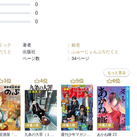
0
0
0
ミック
著者
:
銀杏
だくと
出版社
:
ふゅーじょんぷろだくと
ページ数
:
34ページ
もっと見る
3
位
4
位
5
位
6
位
荷
今週入荷
今週入荷
今週入荷
異世界居酒屋「のぶ」(22)
九条の大罪（１７）
週刊少年マガジン 2026年36・37号[2026年8月5日発売]
あかね噺 23