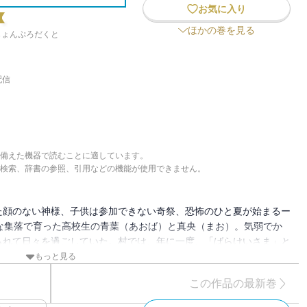
お気に入り
ほかの巻を見る
じょんぷろだくと
配信
備えた機器で読むことに適しています。
検索、辞書の参照、引用などの機能が使用できません。
た顔のない神様、子供は参加できない奇祭、恐怖のひと夏が始まるー
な集落で育った高校生の青葉（あおば）と真央（まお）。気弱でか
られて日々を過ごしていた。村では、年に一度、「ばらけいさま」と
祭りの日は、子供たちは家から一歩も出ることを許されない。しか
もっと見る
ーー。
この作品の最新巻