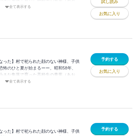
小さな集落で育った高校生の青葉（あお
試し読み
気弱でかわいい男の子の真央は、姉御肌の
全て表示する
過ごしていた。村では、年に一度、「ばら
お気に入り
ない神様を奉る祭りが行われる。祭りの日
一歩も出ることを許されない。しかし、青
ってしまうーーー。
予約する
なった】村で祀られた顔のない神様、子供
恐怖のひと夏が始まるーー。昭和58年、
お気に入り
小さな集落で育った高校生の青葉（あお
気弱でかわいい男の子の真央は、姉御肌の
全て表示する
過ごしていた。村では、年に一度、「ばら
ない神様を奉る祭りが行われる。祭りの日
一歩も出ることを許されない。しかし、青
ってしまうーーー。
予約する
なった】村で祀られた顔のない神様、子供