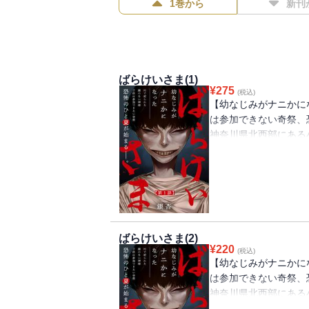
1巻から
新刊
ばらけいさま(1)
¥
275
(税込)
【幼なじみがナニかに
は参加できない奇祭、
神奈川県北西部にある
ば）と真央（まお）。
青葉に守られて日々を
けいさま」という顔の
は、子供たちは家から
葉と真央はその禁を破
ばらけいさま(2)
¥
220
(税込)
【幼なじみがナニかに
は参加できない奇祭、
神奈川県北西部にある
ば）と真央（まお）。