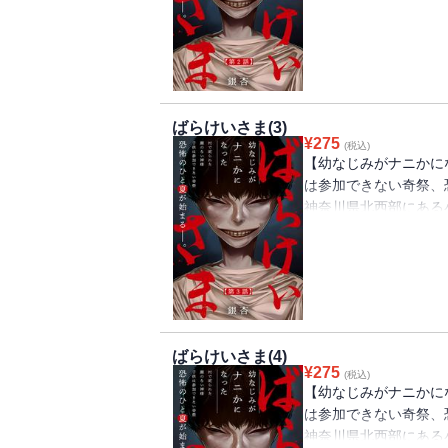
青葉に守られて日々を
けいさま」という顔の
は、子供たちは家から
葉と真央はその禁を破
ばらけいさま(3)
¥
275
(税込)
【幼なじみがナニかに
は参加できない奇祭、
神奈川県北西部にある
ば）と真央（まお）。
青葉に守られて日々を
けいさま」という顔の
は、子供たちは家から
葉と真央はその禁を破
ばらけいさま(4)
¥
275
(税込)
【幼なじみがナニかに
は参加できない奇祭、
神奈川県北西部にある