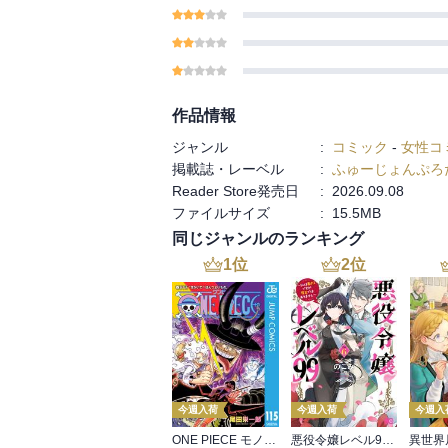
作品情報
ジャンル
:
コミック
-
女性コ
掲載誌・レーベル
:
ふゅーじょんぷろ
Reader Store発売日
:
2026.09.08
ファイルサイズ
:
15.5MB
同じジャンルのランキング
1
位
2
位
今週入荷
今週入荷
今週入
ONE PIECE モノクロ版 115
悪役令嬢レベル99 ～私は裏ボスですが魔王ではありません～ その６