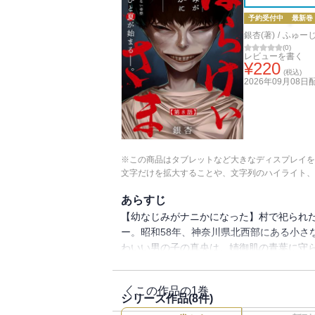
予約受付中
最新巻
銀杏(著)
/
ふゅー
(
0
)
レビューを書く
¥
220
(税込)
2026年09月08日
※この商品はタブレットなど大きなディスプレイを
文字だけを拡大することや、文字列のハイライト、
あらすじ
【幼なじみがナニかになった】村で祀られ
ー。昭和58年、神奈川県北西部にある小さ
わいい男の子の真央は、姉御肌の青葉に守
いう顔のない神様を奉る祭りが行われる。
し、青葉と真央はその禁を破ってしまうー
この作品の1巻
シリーズ作品(
8
件)