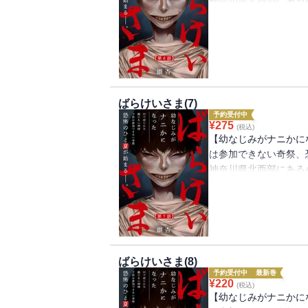
神奈川県北西部にある
ば）と真央（まお）。
青葉に守られて日々を
けいさま」という顔の
は、子供たちは家から
葉と真央はその禁を破
ばらけいさま(7)
予約受付中
¥
275
(税込)
【幼なじみがナニかに
は参加できない奇祭、
神奈川県北西部にある
ば）と真央（まお）。
青葉に守られて日々を
けいさま」という顔の
は、子供たちは家から
葉と真央はその禁を破
ばらけいさま(8)
予約受付中
最新巻
¥
220
(税込)
【幼なじみがナニかに