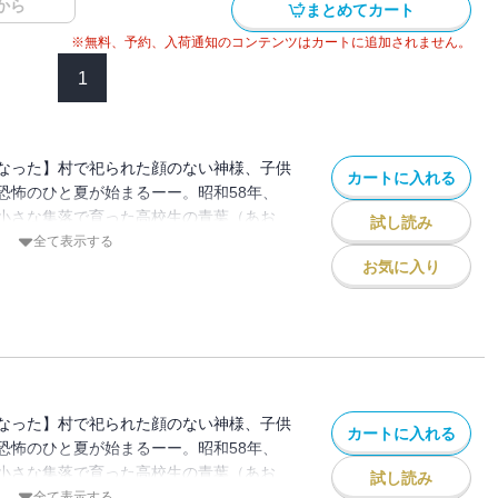
から
まとめてカート
※無料、予約、入荷通知のコンテンツはカートに追加されません。
1
なった】村で祀られた顔のない神様、子供
カートに入れる
恐怖のひと夏が始まるーー。昭和58年、
小さな集落で育った高校生の青葉（あお
試し読み
気弱でかわいい男の子の真央は、姉御肌の
全て表示する
過ごしていた。村では、年に一度、「ばら
お気に入り
ない神様を奉る祭りが行われる。祭りの日
一歩も出ることを許されない。しかし、青
ってしまうーーー。
なった】村で祀られた顔のない神様、子供
カートに入れる
恐怖のひと夏が始まるーー。昭和58年、
小さな集落で育った高校生の青葉（あお
試し読み
気弱でかわいい男の子の真央は、姉御肌の
全て表示する