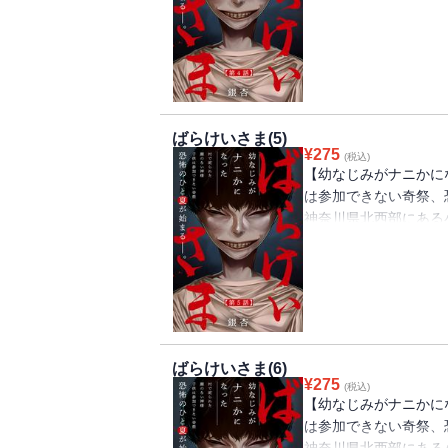
ば）と真央（まお）。
青葉に守られて日々を
けいさま」という顔の
は、子供たちは家から
葉と真央はその禁を破
ばらけいさま(5)
¥
275
(税込)
【幼なじみがナニかに
は参加できない奇祭、
神奈川県北西部にある
ば）と真央（まお）。
青葉に守られて日々を
けいさま」という顔の
は、子供たちは家から
葉と真央はその禁を破
ばらけいさま(6)
¥
275
(税込)
【幼なじみがナニかに
は参加できない奇祭、