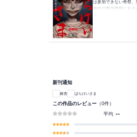
は参加できない奇祭、
神奈川県北西部にある
ば）と真央（まお）。
青葉に守られて日々を
けいさま」という顔の
は、子供たちは家から
葉と真央はその禁を破
新刊通知
銀杏
ばらけいさま
この作品のレビュー
（
0
件）
--
平均