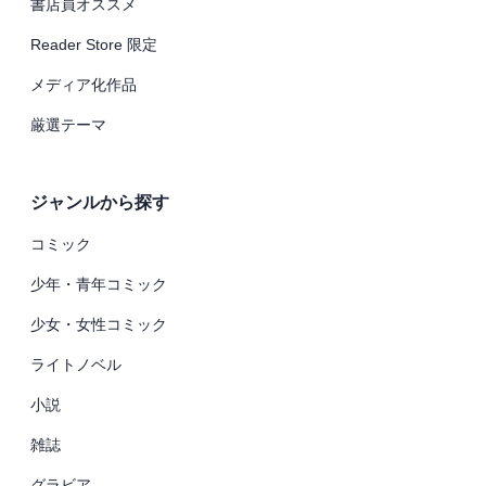
書店員オススメ
Reader Store 限定
メディア化作品
厳選テーマ
ジャンルから探す
コミック
少年・青年コミック
少女・女性コミック
ライトノベル
小説
雑誌
グラビア