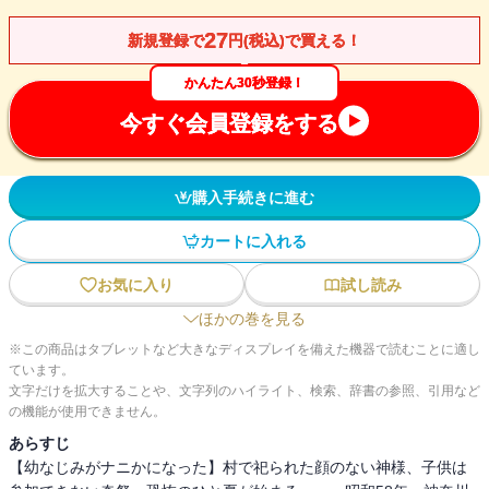
27
新規登録で
円(税込)で買える！
かんたん30秒登録！
今すぐ会員登録をする
購入手続きに進む
カートに入れる
お気に入り
試し読み
ほかの巻を見る
※この商品はタブレットなど大きなディスプレイを備えた機器で読むことに適し
ています。
文字だけを拡大することや、文字列のハイライト、検索、辞書の参照、引用など
の機能が使用できません。
あらすじ
【幼なじみがナニかになった】村で祀られた顔のない神様、子供は