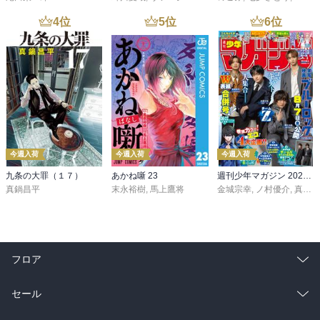
4
位
5
位
6
位
今週入荷
今週入荷
今週入荷
九条の大罪（１７）
あかね噺 23
週刊少年マガジン 2026年36・37号[2026年8月5日発売]
真鍋昌平
末永裕樹
,
馬上鷹将
金城宗幸
,
ノ村優介
,
真島ヒロ
フロア
総合
コミック
セール