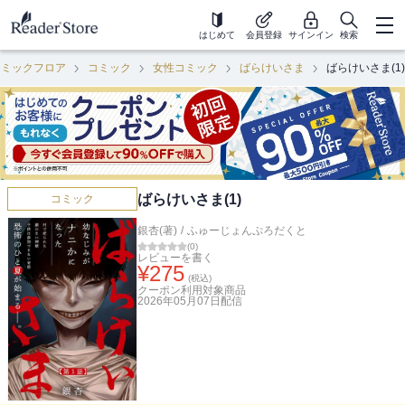
はじめて
会員登録
サインイン
検索
コミックフロア
コミック
女性コミック
ばらけいさま
ばらけいさま(1)
ばらけいさま(1)
コミック
銀杏(著)
/
ふゅーじょんぷろだくと
(
0
)
レビューを書く
¥
275
(税込)
クーポン利用対象商品
2026年05月07日
配信