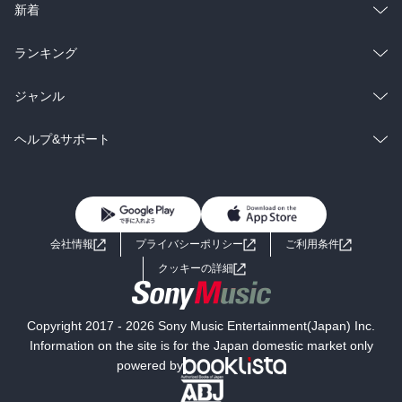
ラノベ
小説
総合
コミック
新着
雑誌・グラビア
ビジネス・実用
ラノベ
小説
総合
コミック
ランキング
BL・TL
雑誌・グラビア
ビジネス・実用
ラノベ
小説
総合
コミック
ジャンル
BL・TL
雑誌・グラビア
ビジネス・実用
ラノベ
小説
コミック
男性コミック
ヘルプ&サポート
BL・TL
雑誌・グラビア
ビジネス・実用
女性コミック
コミック誌
初めての方へ
ヘルプ
BL・TL
ライトノベル
男子向けラノベ
よくあるご質問
お問い合わせ
会社情報
プライバシーポリシー
ご利用条件
女子向けラノベ
小説
利用規約
クッキーの詳細
国内小説
海外小説
Copyright 2017 - 2026 Sony Music Entertainment(Japan) Inc.
ミステリー
SF
Information on the site is for the Japan domestic market only
powered by
歴史・時代小説
文学