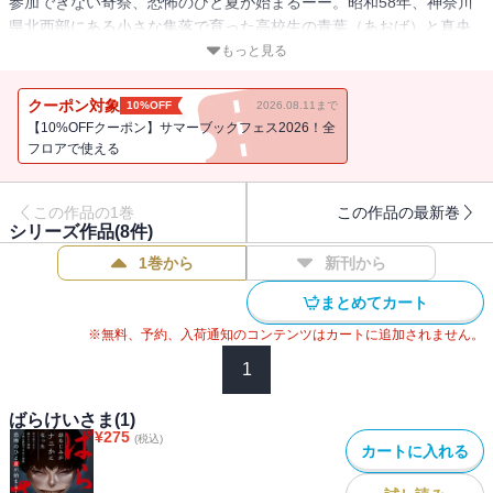
参加できない奇祭、恐怖のひと夏が始まるーー。昭和58年、神奈川
県北西部にある小さな集落で育った高校生の青葉（あおば）と真央
（まお）。気弱でかわいい男の子の真央は、姉御肌の青葉に守られ
もっと見る
て日々を過ごしていた。村では、年に一度、「ばらけいさま」とい
う顔のない神様を奉る祭りが行われる。祭りの日は、子供たちは家
クーポン対象
10%OFF
2026.08.11まで
から一歩も出ることを許されない。しかし、青葉と真央はその禁を
【10%OFFクーポン】サマーブックフェス2026！全
破ってしまうーーー。
フロアで使える
この作品の1巻
この作品の最新巻
シリーズ作品(
8
件)
1巻から
新刊から
まとめてカート
※無料、予約、入荷通知のコンテンツはカートに追加されません。
1
ばらけいさま(1)
¥
275
(税込)
カートに入れる