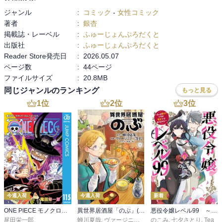
ジャンル
:
コミック
-
女性コミック
著者
:
銀杏
掲載誌・レーベル
:
ふゅーじょんぷろだくと
出版社
:
ふゅーじょんぷろだくと
Reader Store発売日
:
2026.05.07
ページ数
:
44ページ
ファイルサイズ
:
20.8MB
同じジャンルのランキング
もっと見る
1
位
2
位
3
位
今週入荷
今週入荷
新着
ONE PIECE モノクロ版 115
異世界居酒屋「のぶ」(22)
悪役令嬢レベル99 ～私は裏ボスですが魔王ではありません～ その６
尾田栄一郎
蝉川夏哉
,
ヴァージニア二等兵
のこみ
,
転
,
七夕さとり
,
Tea