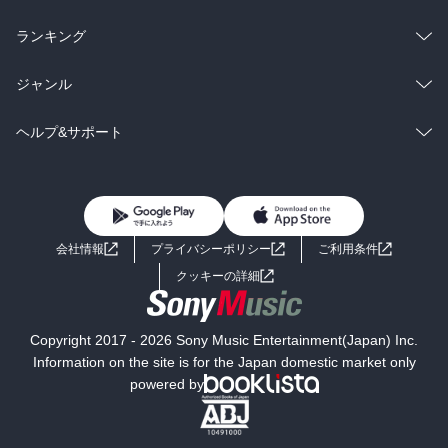
雑誌・グラビア
ビジネス・実用
ラノベ
小説
総合
コミック
ランキング
BL・TL
雑誌・グラビア
ビジネス・実用
ラノベ
小説
総合
コミック
ジャンル
BL・TL
雑誌・グラビア
ビジネス・実用
ラノベ
小説
コミック
男性コミック
ヘルプ&サポート
BL・TL
雑誌・グラビア
ビジネス・実用
女性コミック
コミック誌
初めての方へ
ヘルプ
BL・TL
ライトノベル
男子向けラノベ
よくあるご質問
お問い合わせ
会社情報
プライバシーポリシー
ご利用条件
女子向けラノベ
小説
利用規約
クッキーの詳細
国内小説
海外小説
Copyright 2017 - 2026 Sony Music Entertainment(Japan) Inc.
ミステリー
SF
Information on the site is for the Japan domestic market only
powered by
歴史・時代小説
文学