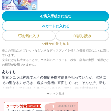
購入手続きに進む
カートに入れる
お気に入り
試し読み
ほかの巻を見る
※この商品はタブレットなど大きなディスプレイを備えた機器で読むことに適し
ています。
文字だけを拡大することや、文字列のハイライト、検索、辞書の参照、引用など
の機能が使用できません。
あらすじ
聖女シエラは神殿で人々の傷病を癒す使命を担っていたが、次第に
その聖なる力が尽き、追放の危機に直面していた。そんな折、新し
く神官として赴任したルディが現れる。実は、彼は素性を隠し、シ
エラの「奇跡の力」を狙う陰謀を抱えていた。シエラが異世界から
もっと見る
召喚した聖女候補リコの教育に追われる間に、ルディは徐々にシエ
ラに近づいていく。それぞれの運命が交錯する中、シエラの選択が
クーポン対象
10%OFF
2026.08.11まで
全てを変える――。特別な力を持つ聖女のシンデレラストーリー。
【10%OFFクーポン】サマーブックフェス2026！全