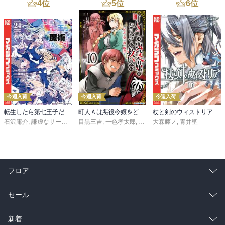
4
位
5
位
6
位
今週入荷
今週入荷
今週入荷
転生したら第七王子だったので、気ままに魔術を極めます（２４）
町人Ａは悪役令嬢をどうしても救いたい ～どぶと空と氷の姫君～１０【電子書店共通特典イラスト付】
杖と剣のウィストリア（１６）
石沢庸介
,
謙虚なサークル
,
メル。
目黒三吉
,
一色孝太郎
,
Parum
大森藤ノ
,
青井聖
フロア
総合
コミック
セール
ラノベ
小説
総合
コミック
新着