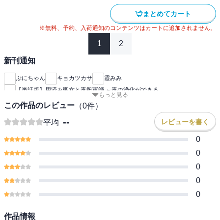
まとめてカート
※無料、予約、入荷通知のコンテンツはカートに追加されません。
1
2
新刊通知
ぷにちゃん
キョカツカサ
霞みみ
【単話版】用済み聖女と毒殺軍師 ～毒の浄化ができる
もっと見る
この作品のレビュー
（
0
件）
--
レビューを書く
平均
0
0
0
0
0
作品情報