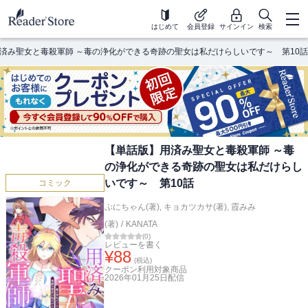
はじめて
会員登録
サインイン
検索
済み聖女と毒殺軍師 ～毒の浄化ができる奇跡の聖女は私だけらしいです～ 第10話
【単話版】用済み聖女と毒殺軍師 ～毒
の浄化ができる奇跡の聖女は私だけらし
いです～ 第10話
コミック
ぷにちゃん(著)
,
キョカツカサ(著)
,
霞みみ
(著)
/
KANATA
(
0
)
レビューを書く
¥
88
(税込)
クーポン利用対象商品
2026年01月25日
配信