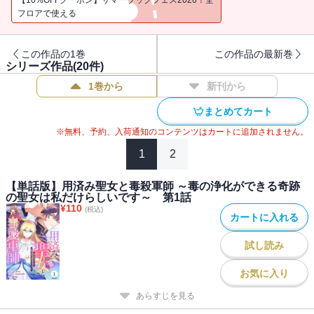
フロアで使える
この作品の1巻
この作品の最新巻
シリーズ作品(
20
件)
1巻から
新刊から
まとめてカート
※無料、予約、入荷通知のコンテンツはカートに追加されません。
1
2
【単話版】用済み聖女と毒殺軍師 ～毒の浄化ができる奇跡
の聖女は私だけらしいです～ 第1話
¥
110
(税込)
カートに入れる
試し読み
お気に入り
あらすじを見る