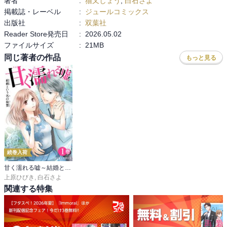
著者
:
猫又しょう
,
白石さよ
掲載誌・レーベル
:
ジュールコミックス
出版社
:
双葉社
Reader Store発売日
:
2026.05.02
ファイルサイズ
:
21MB
同じ著者の作品
もっと見る
続巻入荷
甘く濡れる嘘～結婚という名の復讐～
上原ひびき
,
白石さよ
関連する特集