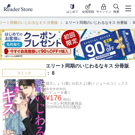
はじめて
会員登録
サインイン
検索
リート同期のいじわるなキス 分冊版
エリート同期のいじわるなキス 分冊版 ： 8
エリート同期のいじわるなキス 分冊版
： 8
コミック
猫又しょう(著)
,
白石さよ(著)
/
ジュールコミックス
(
0
)
レビューを書く
¥
176
(税込)
クーポン利用対象商品
2026年05月02日
配信