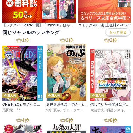
【フタスペ！2026年夏】『Immoral』ほか 新刊配信記念フェア！今だけ3巻無料!!
同じジャンルのランキング
もっと見る
1
位
2
位
3
位
今週入荷
今週入荷
今週入荷
ONE PIECE モノクロ版 115
異世界居酒屋「のぶ」(22)
信じていた仲間達にダンジョン奥地で殺されかけたがギフト『無限ガチャ』でレベル９９９９の仲間達を手に入れて元パーティーメンバーと世界に復讐＆『ざまぁ！』します！（２３）
尾田栄一郎
蝉川夏哉
,
ヴァージニア二等兵
大前貴史
,
転
,
明鏡シスイ
,
ｔｅ
4
位
5
位
6
位