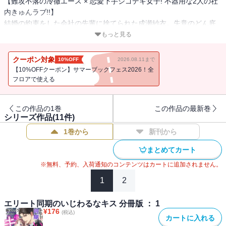
【難攻不落の冷徹エース × 恋愛下手シゴデキ女子! 不器用な2人の社
内きゅんラブ!!】
結婚の約束をした会社の先輩に捨てられた成瀬紗衣。失意のどん底
にいた彼女が失恋の夜に出会ったのは、イケメンで仕事もできる社
もっと見る
内一の冷徹男、戸川凌介だった。
恋より仕事に生きよう。そう決めた紗衣なのに、なぜが彼女を気に
クーポン対象
10%OFF
2026.08.11まで
かけてくれる凌介。そして元カレが見ている前で突然、紗衣に「あ
【10%OFFクーポン】サマーブックフェス2026！全
ること」をしてきて・・・!?
フロアで使える
この作品の1巻
この作品の最新巻
シリーズ作品(
11
件)
1巻から
新刊から
まとめてカート
※無料、予約、入荷通知のコンテンツはカートに追加されません。
1
2
エリート同期のいじわるなキス 分冊版 ： 1
¥
176
(税込)
カートに入れる