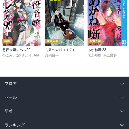
新着
今週入荷
今週入荷
悪役令嬢レベル99 ～私は裏ボスですが魔王ではありません～ その６
九条の大罪（１７）
あかね噺 23
のこみ
,
七夕さとり
,
Tea
真鍋昌平
末永裕樹
,
馬上鷹将
フロア
総合
コミック
セール
ラノベ
小説
総合
コミック
新着
雑誌・グラビア
ビジネス・実用
ラノベ
小説
総合
コミック
ランキング