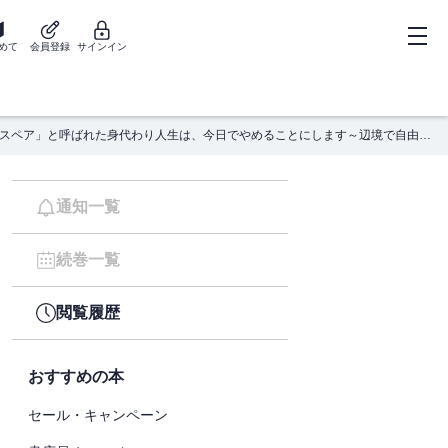
めて
会員登録
サインイン
「姉のスペア」と呼ばれた身代わり人生は、今日でやめることにします～辺境で自由を満喫中なので、今さら真の聖女と言われても知りません！～【電子単行本版／特典おまけ付き】１
通知一覧
続巻一覧
閲覧履歴
おすすめの本
セール・キャンペーン