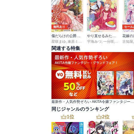
無料あり
セール
傷だらけの公爵令嬢は、隣国の皇太子に溺愛される【電子単行本版／特典おまけ付き】
やり直せるみたいなので、今度こそ憧れの侍女を目指します！【単行本】
星咲まゆ
,
束原ミヤコ
宇海みづ
,
一分咲
,
茲助
古知屋
関連する特集
最新作・人気作勢ぞろい AKITA令嬢ファンタジー・グランドフェア！
同じジャンルのランキング
1
位
2
位