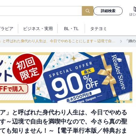
詳細検索
はじ
グラビア
ビジネス
・実用
BL・TL
タテヨミ
「姉のスペア」と呼ばれた身代わり人生は、今日でやめることにします～辺境で自由を満喫中なので、今さら真の聖女と言われても知りません！～【電子単行本版／特典おまけ付き】
ア」と呼ばれた身代わり人生は、今日でやめる
す～辺境で自由を満喫中なので、今さら真の聖
ても知りません！～【電子単行本版／特典おま