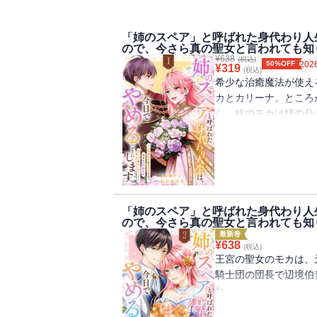
電子単行本版限定描き下ろしおまけ漫画
「姉のスペア」と呼ばれた身代わり人
ので、今さら真の聖女と言われても知
¥
638
(税込)
50%OFF
2026
¥
319
(税込)
希少な治癒魔法が使え
カとカリーナ。ところ
し、妹のモカは姉の分
を過ごしていた。
ある日、カリーナに仕
ア"は用済みだ」と、
ヴェリキー辺境伯の元
「こんなにつらい仕事
開けに胸を弾ませ、意
「姉のスペア」と呼ばれた身代わり人
ので、今さら真の聖女と言われても知
そんな悪い噂の絶えな
最新巻
聖女を目の敵にしてい
¥
638
(税込)
――・・・？
王宮の聖女のモカは、
"姉のスペア"だと蔑
騎士団の団長で辺境伯
団を癒して必要とされ
た。
巻！
騎士団のみんなの力に