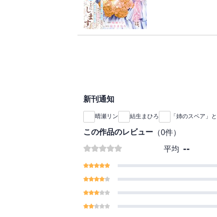
を活気づけていくモカ
【※この作品は話売り
シスも次第に心を開き
は、今日でやめること
さら真の聖女と言われ
建国祭の招待を受けた
す】
子の姉・カリーナがい
■【収録内容】
そこで待ち受けていた
「「姉のスペア」と呼
――・・・！？
にします～辺境で自由
ても知りません！～」
"姉のスペア"と蔑ま
電子単行本版限定描き
新刊通知
を癒して必要とされる
キが止まらない第2巻
晴瀬リン
結生まひろ
「姉のスペア」と
【※この作品は話売り
この作品のレビュー
（
0
件）
は、今日でやめること
--
平均
さら真の聖女と言われ
す】
■【収録内容】
「「姉のスペア」と呼
にします～辺境で自由
ても知りません！～」
電子単行本版限定描き