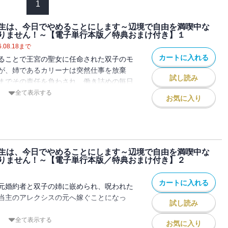
1
生は、今日でやめることにします～辺境で自由を満喫中な
りません！～【電子単行本版／特典おまけ付き】１
.08.18
まで
カートに入れる
ることで王宮の聖女に任命された双子のモ
が、姉であるカリーナは突然仕事を放棄
試し読み
までその責任を負わされ、働き詰めの毎日
全て表示する
お気に入り
事の功績を奪われた挙句、「"姉のスペ
呪われた騎士団の団長であるアレクシス・
へ嫁ぐことを強いられる。しかし、モカは
から解放されるのね！」と新しい人生の幕
気揚々と辺境伯領に向かうのだった。
生は、今日でやめることにします～辺境で自由を満喫中な
りません！～【電子単行本版／特典おまけ付き】２
い辺境の地でモカを待ち受けていたのは、
る訳ありな騎士団長・アレクシスで
カートに入れる
元婚約者と双子の姉に嵌められ、呪われた
まれた聖女が真の力を発揮し、呪われた騎士
当主のアレクシスの元へ嫁ぐことになっ
試し読み
る、愛され聖女のラブファンタジー第1
なりたいと治癒魔法を駆使して、辺境伯領
全て表示する
お気に入り