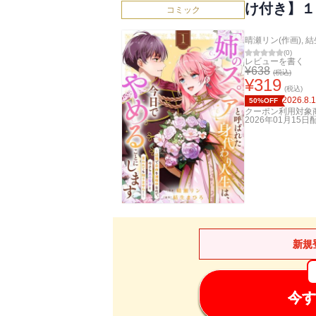
け付き】１
コミック
晴瀬リン(作画)
,
結
(
0
)
レビューを書く
¥
638
(税込)
¥
319
(税込)
2026.8.
50%OFF
クーポン利用対象
2026年01月15日
新規
今す