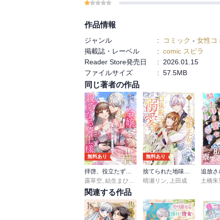
作品情報
ジャンル
:
コミック
-
女性コ
掲載誌・レーベル
:
comic スピラ
Reader Store発売日
:
2026.01.15
ファイルサイズ
:
57.5MB
同じ著者の作品
無料あり
無料あり
拝啓、役立たず令嬢から親愛なる騎士様へ～地味な魔法でも貴方の役に立ってみせます【電子単行本版／特典おまけ付き】
捨てられた地味王女は白狼殿下に溺愛される【電子単行本版／特典おまけ付き】
露草空
,
結生まひろ
,
杏乃
晴瀬リン
,
鳥飼やすゆき
,
上田成
土橋朱
関連する作品