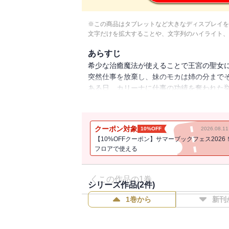
※この商品はタブレットなど大きなディスプレイを
文字だけを拡大することや、文字列のハイライト、
あらすじ
希少な治癒魔法が使えることで王宮の聖女
突然仕事を放棄し、妹のモカは姉の分まで
ある日、カリーナに仕事の功績を奪われた挙
アレクシス・ヴェリキー辺境伯の元へ嫁ぐ
れるのね！」と新しい人生の幕開けに胸を
そんな悪い噂の絶えない辺境の地でモカを
クーポン対象
10%OFF
2026.08.
レクシスで――・・・？
【10%OFFクーポン】サマーブックフェス2026
"姉のスペア"だと蔑まれた聖女が真の力を
フロアで使える
ァンタジー第1巻！
【※この作品は話売り「「姉のスペア」と
この作品の1巻
シリーズ作品(
2
件)
満喫中なので、今さら真の聖女と言われて
1巻から
新刊
■【収録内容】
「「姉のスペア」と呼ばれた身代わり人生
真の聖女と言われても知りません！～」１