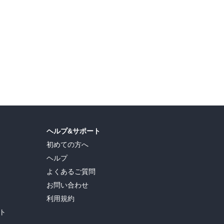
直司
,
久世蘭
,
田中ドリル
,
御手元
,
吉河美希
,
鈴木央
,
ヒロユキ
,
五十嵐正邦
,
安田剛士
,
ヘルプ&サポート
初めての方へ
ヘルプ
よくあるご質問
お問い合わせ
利用規約
ト