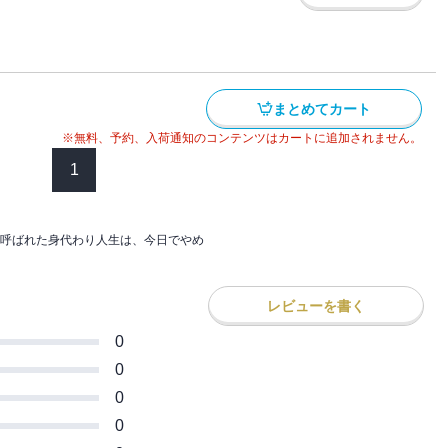
。その姿を見て、聖女を疑っていたアレク
「「姉のスペア」と呼ばれた身代わり人生
始める。
にします～辺境で自由を満喫中なので、今
ても知りません！～」の電子単行本版で
モカとアレクシスは、モカの元婚約者と双
る王宮へ。
まとめてカート
のは、カリーナのとある策略で
ばれた身代わり人生は、今日でやめること
※無料、予約、入荷通知のコンテンツはカートに追加されません。
を満喫中なので、今さら真の聖女と言われ
1
１話～４話
れた聖女が真の力を発揮し、呪われた騎士団
下ろしおまけ漫画
、愛され聖女のラブファンタジー、ドキド
！
呼ばれた身代わり人生は、今日でやめ
「「姉のスペア」と呼ばれた身代わり人生
にします～辺境で自由を満喫中なので、今
レビューを書く
ても知りません！～」の電子単行本版で
0
0
ばれた身代わり人生は、今日でやめること
0
を満喫中なので、今さら真の聖女と言われ
５話～８話
0
下ろしおまけ漫画