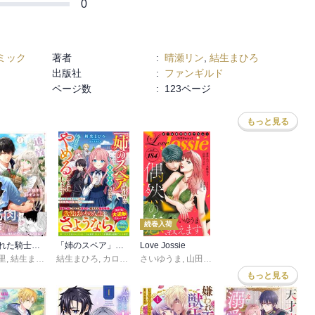
0
ミック
著者
:
晴瀬リン
,
結生まひろ
出版社
:
ファンギルド
ページ数
:
123ページ
もっと見る
続巻入荷
追放された騎士好き聖女は今日も幸せ（コミック）
「姉のスペア」と呼ばれた身代わり人生は、今日でやめることにします～辺境で自由を満喫中なので、今さら真の聖女と言われても知りません！～【電子限定SS付き】
Love Jossie
里
,
結生まひろ
結生まひろ
,
カロクチトセ
さいゆうま
,
山田きよの
,
蒼井みづ
,
犬野花子
,
もっと見る