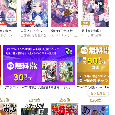
あり
無料あり
完結
花嫁の座を奪われた忌み姫は楽しい亡命生活はじめます！【電子単行本版/特典おまけ付き】
人質として売られた夜の聖女は隣国の大公様に嫁ぐ【電子単行本版／特典おまけ付き】
嫌われ王女は獣王様のお気に入り 毒姫がリセットした人生で溺愛されます【単行本版】
天才魔術師様に一途に溺愛されて困ってます～「推し」が結婚相手なんて、解釈違いです！～【電子単行本版／特典おまけ付き】
,
長月おと
白蓮翠
,
香散見羽弥
ヒマワリソウヤ
,
今井真椎
かしい葵
,
鈴宮
【フタスペ！2026年夏】女性向け異世界コミック 対象作品が最新巻まで全て30％OFF＆一部無料！
2026年7月期 comic L
もっと見る
3
位
4
位
5
位
6
位