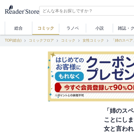
総合
コミック
ラノベ
小説
雑誌・
TOP(総合)
コミックフロア
コミック
女性コミック
「姉のスペ
ことにしま
女と言われ