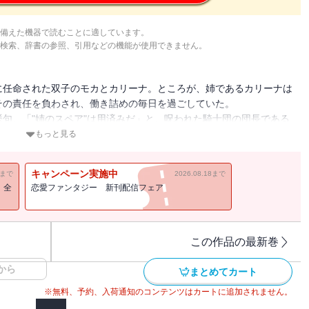
備えた機器で読むことに適しています。
検索、辞書の参照、引用などの機能が使用できません。
に任命された双子のモカとカリーナ。ところが、姉であるカリーナは
その責任を負わされ、働き詰めの毎日を過ごしていた。
句、「"姉のスペア"は用済みだ」と、呪われた騎士団の団長である
ことを強いられる。しかし、モカは「こんなにつらい仕事から解放さ
もっと見る
弾ませ、意気揚々と辺境伯領に向かうのだった。
待ち受けていたのは、聖女を目の敵にしている訳ありな騎士団長・ア
キャンペーン実施中
11まで
2026.08.18まで
！全
恋愛ファンタジー 新刊配信フェア
発揮し、呪われた騎士団を癒して必要とされる、愛され聖女のラブフ
呼ばれた身代わり人生は、今日でやめることにします～辺境で自由を
この作品の最新巻
も知りません！～」の電子単行本版です】
から
まとめてカート
は、今日でやめることにします～辺境で自由を満喫中なので、今さら
※無料、予約、入荷通知のコンテンツはカートに追加されません。
話～４話