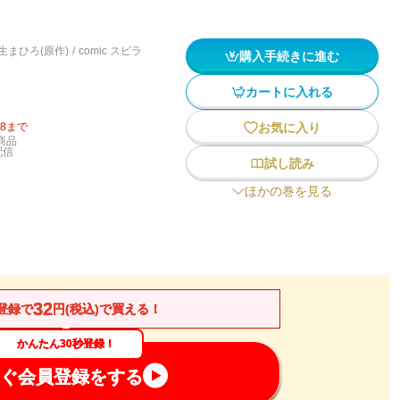
生まひろ(原作)
/
comic スピラ
購入手続きに進む
カートに入れる
18
まで
お気に入り
商品
配信
試し読み
ほかの巻を見る
32
登録で
円(税込)で買える！
かんたん30秒登録！
ぐ会員登録をする