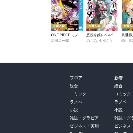
今週入荷
今週入荷
今週入
ONE PIECE モノクロ版 115
悪役令嬢レベル99 ～私は裏ボスですが魔王ではありません～ その６
尾田栄一郎
のこみ
,
七夕さとり
,
Tea
蝉川夏
フロア
新着
総合
総合
コミック
コミック
ラノベ
ラノベ
小説
小説
雑誌・グラビア
雑誌・グ
ビジネス・実用
ビジネス