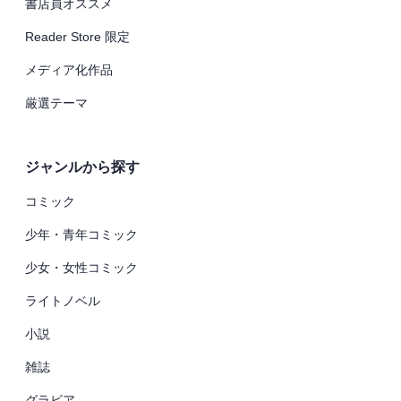
書店員オススメ
Reader Store 限定
メディア化作品
厳選テーマ
ジャンルから探す
コミック
少年・青年コミック
少女・女性コミック
ライトノベル
小説
雑誌
グラビア