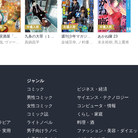
荷
今週入荷
今週入荷
今週入荷
異世界居酒屋「のぶ」(22)
九条の大罪（１７）
週刊少年マガジン 2026年36・37号[2026年8月5日発売]
あかね噺 23
哉
,
ヴァージニア二等兵
真鍋昌平
,
転
金城宗幸
,
ノ村優介
,
真島ヒロ
末永裕樹
,
宮島礼吏
,
馬上鷹将
,
新川
ジャンル
コミック
ビジネス・経済
男性コミック
サイエンス・テクノロジー
女性コミック
コンピュータ・情報
コミック誌
くらし・家庭
ラビア
ライトノベル
料理・酒
・実用
男子向けラノベ
ファッション・美容・ダイエッ