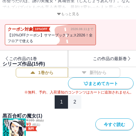
出会ったのは、謎の美魔女・真城杏里（しんじょうあんり）。なん
でもズバズバとものを言う杏里を、最初は変わった人と思っていた
真衣だったが、不思議と彼女に悩みを打ち明け・・・。モラハラ夫
もっと見る
の秘密とは？ 黒百合町で起こるトラブルを通称「マジョさん」こと
真城杏里が痛快解決！
クーポン対象
10%OFF
2026.08.11まで
【10%OFFクーポン】サマーブックフェス2026！全
フロアで使える
この作品の1巻
この作品の最新巻
シリーズ作品(
15
件)
1巻から
新刊から
まとめてカート
※無料、予約、入荷通知のコンテンツはカートに追加されません。
1
2
黒百合町の魔女(1)
¥
165
(税込)
¥
0
今すぐ読む
(税込)
無料