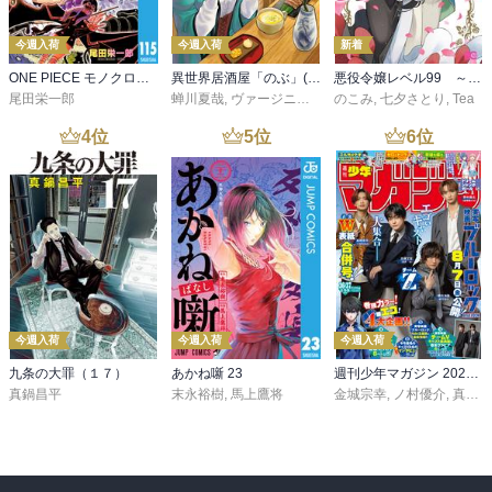
今週入荷
今週入荷
新着
ONE PIECE モノクロ版 115
異世界居酒屋「のぶ」(22)
悪役令嬢レベル99 ～私は裏ボスですが魔王ではありません～ その６
尾田栄一郎
蝉川夏哉
,
ヴァージニア二等兵
のこみ
,
転
,
七夕さとり
,
Tea
4
位
5
位
6
位
今週入荷
今週入荷
今週入荷
九条の大罪（１７）
あかね噺 23
週刊少年マガジン 2026年36・37号[2026年8月5日発売]
真鍋昌平
末永裕樹
,
馬上鷹将
金城宗幸
,
ノ村優介
,
真島ヒロ