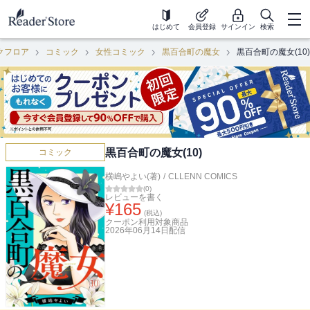
はじめて
会員登録
サインイン
検索
クフロア
コミック
女性コミック
黒百合町の魔女
黒百合町の魔女(10)
黒百合町の魔女(10)
コミック
横嶋やよい(著)
/
CLLENN COMICS
(
0
)
レビューを書く
¥
165
(税込)
クーポン利用対象商品
2026年06月14日
配信