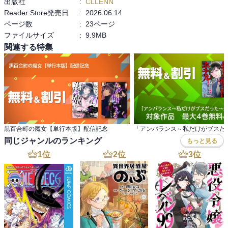
出版社
:
CLLENN
Reader Store発売日
:
2026.06.14
ページ数
:
23ページ
ファイルサイズ
:
9.9MB
関連する特集
黒百合町の魔女【単行本版】配信記念
同じジャンルのランキング
もっと見る
1
位
2
位
3
位