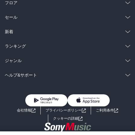
フロア
総合
コミック
セール
ラノベ
小説
総合
コミック
新着
雑誌・グラビア
ビジネス・実用
ラノベ
小説
総合
コミック
ランキング
BL・TL
雑誌・グラビア
ビジネス・実用
ラノベ
小説
総合
コミック
ジャンル
BL・TL
雑誌・グラビア
ビジネス・実用
ラノベ
小説
コミック
男性コミック
ヘルプ&サポート
BL・TL
雑誌・グラビア
ビジネス・実用
女性コミック
コミック誌
初めての方へ
ヘルプ
BL・TL
ライトノベル
男子向けラノベ
よくあるご質問
お問い合わせ
会社情報
プライバシーポリシー
ご利用条件
女子向けラノベ
小説
利用規約
クッキーの詳細
国内小説
海外小説