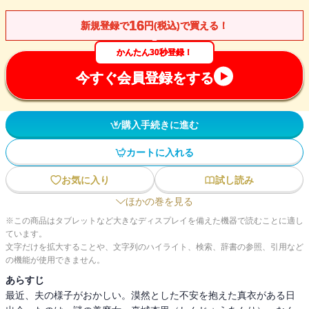
16
新規登録で
円(税込)で買える！
かんたん30秒登録！
今すぐ会員登録をする
購入手続きに進む
カートに入れる
お気に入り
試し読み
ほかの巻を見る
※この商品はタブレットなど大きなディスプレイを備えた機器で読むことに適し
ています。
文字だけを拡大することや、文字列のハイライト、検索、辞書の参照、引用など
の機能が使用できません。
あらすじ
最近、夫の様子がおかしい。漠然とした不安を抱えた真衣がある日