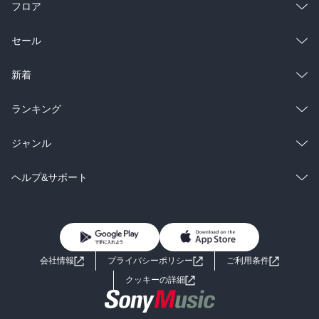
フロア
総合
コミック
セール
ラノベ
小説
総合
コミック
新着
雑誌・グラビア
ビジネス・実用
ラノベ
小説
総合
コミック
ランキング
BL・TL
雑誌・グラビア
ビジネス・実用
ラノベ
小説
総合
コミック
ジャンル
BL・TL
雑誌・グラビア
ビジネス・実用
ラノベ
小説
コミック
男性コミック
ヘルプ&サポート
BL・TL
雑誌・グラビア
ビジネス・実用
女性コミック
コミック誌
初めての方へ
ヘルプ
BL・TL
ライトノベル
男子向けラノベ
よくあるご質問
お問い合わせ
会社情報
プライバシーポリシー
ご利用条件
女子向けラノベ
小説
利用規約
クッキーの詳細
国内小説
海外小説