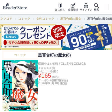
はじめて
会員登録
サインイン
検索
ックフロア
コミック
女性コミック
黒百合町の魔女
黒百合町の魔女(8)
黒百合町の魔女(8)
コミック
横嶋やよい(著)
/
CLLENN COMICS
(
0
)
レビューを書く
¥
165
(税込)
クーポン利用対象商品
2026年05月10日
配信