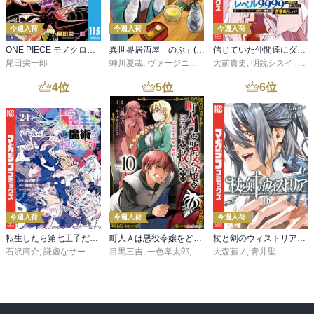
今週入荷
今週入荷
今週入荷
ONE PIECE モノクロ版 115
異世界居酒屋「のぶ」(22)
信じていた仲間達にダンジョン奥地で殺されかけたがギフト『無限ガチャ』でレベル９９９９の仲間達を手に入れて元パーティーメンバーと世界に復讐＆『ざまぁ！』します！（２３）
尾田栄一郎
蝉川夏哉
,
ヴァージニア二等兵
大前貴史
,
転
,
明鏡シスイ
,
ｔｅ
4
位
5
位
6
位
今週入荷
今週入荷
今週入荷
転生したら第七王子だったので、気ままに魔術を極めます（２４）
町人Ａは悪役令嬢をどうしても救いたい ～どぶと空と氷の姫君～１０【電子書店共通特典イラスト付】
杖と剣のウィストリア（１６）
石沢庸介
,
謙虚なサークル
,
メル。
目黒三吉
,
一色孝太郎
,
Parum
大森藤ノ
,
青井聖