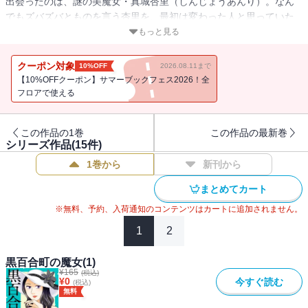
出会ったのは、謎の美魔女・真城杏里（しんじょうあんり）。なん
でもズバズバとものを言う杏里を、最初は変わった人と思っていた
真衣だったが、不思議と彼女に悩みを打ち明け・・・。モラハラ夫
もっと見る
の秘密とは？ 黒百合町で起こるトラブルを通称「マジョさん」こと
真城杏里が痛快解決！
クーポン対象
10%OFF
2026.08.11まで
【10%OFFクーポン】サマーブックフェス2026！全
フロアで使える
この作品の1巻
この作品の最新巻
シリーズ作品(
15
件)
1巻から
新刊から
まとめてカート
※無料、予約、入荷通知のコンテンツはカートに追加されません。
1
2
黒百合町の魔女(1)
¥
165
(税込)
¥
0
今すぐ読む
(税込)
無料