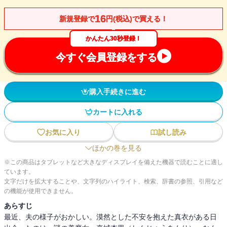
16
新規登録で
円(税込)で買える！
かんたん30秒登録！
今すぐ会員登録をする
購入手続きに進む
カートに入れる
お気に入り
試し読み
ほかの巻を見る
※この商品はタブレットなど大きなディスプレイを備えた機器で読むことに適し
ています。
文字だけを拡大することや、文字列のハイライト、検索、辞書の参照、引用など
の機能が使用できません。
あらすじ
最近、夫の様子がおかしい。漠然とした不安を抱えた真衣がある日