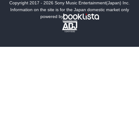
Copyright 2017 - 2026 Sony Music Entertainment(Japan) Inc.
ミステリー
SF
Information on the site is for the Japan domestic market only
powered by
歴史・時代小説
文学
雑誌
グラビア写真集
ボーイズラブ
ティーンズラブ
人文・思想・歴史
社会・政治・法律
ビジネス・経済
サイエンス・テクノロジー
コンピュータ・情報
くらし・家庭
料理・酒
ファッション・美容・ダイエット
ホビー&カルチャー
スポーツ・アウトドア
地図・ガイド
エンターテイメント