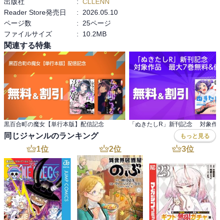
出版社
:
CLLENN
Reader Store発売日
:
2026.05.10
ページ数
:
25ページ
ファイルサイズ
:
10.2MB
関連する特集
黒百合町の魔女【単行本版】配信記念
同じジャンルのランキング
もっと見る
1
位
2
位
3
位