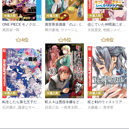
今週入荷
今週入荷
今週入荷
ONE PIECE モノクロ版 115
異世界居酒屋「のぶ」(22)
信じていた仲間達にダンジョン奥地で殺されかけたがギフト『無限ガチャ』でレベル９９９９の仲間達を手に入れて元パーティーメンバーと世界に復讐＆『ざまぁ！』します！（２３）
尾田栄一郎
蝉川夏哉
,
ヴァージニア二等兵
大前貴史
,
転
,
明鏡シスイ
,
ｔｅ
4
位
5
位
6
位
今週入荷
今週入荷
今週入荷
転生したら第七王子だったので、気ままに魔術を極めます（２４）
町人Ａは悪役令嬢をどうしても救いたい ～どぶと空と氷の姫君～１０【電子書店共通特典イラスト付】
杖と剣のウィストリア（１６）
石沢庸介
,
謙虚なサークル
,
メル。
目黒三吉
,
一色孝太郎
,
Parum
大森藤ノ
,
青井聖