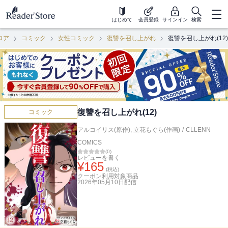
はじめて
会員登録
サインイン
検索
ロア
コミック
女性コミック
復讐を召し上がれ
復讐を召し上がれ(12)
復讐を召し上がれ(12)
コミック
アルコイリス(原作)
,
立花もぐら(作画)
/
CLLENN
COMICS
(
0
)
レビューを書く
¥
165
(税込)
クーポン利用対象商品
2026年05月10日
配信