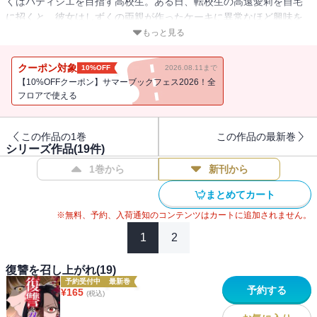
くはパティシエを目指す高校生。ある日、転校生の高遠愛莉を自宅
に招くと、彼女はしずくの両親が作ったケーキに異常なほど興味を
示す。世界的に有名なブランドパティスリー『トシナリタカトオグ
もっと見る
ループ』の令嬢でもある愛莉は、欲しいものはなんでも手に入れて
きた。愛莉はしずくの大切なものを次々と奪っていき、ついに
クーポン対象
10%OFF
2026.08.11まで
は・・・・・・。10年後、全てを奪われたしずくは名前も顔も変
【10%OFFクーポン】サマーブックフェス2026！全
え、愛莉の前に立つ。全ては彼女に復讐するため、あの日の絶望以
フロアで使える
上の絶望と恐怖を彼女に味わわせるため。10年かけた極上の復讐
を、どうぞ召し上がれ。
この作品の1巻
この作品の最新巻
シリーズ作品(
19
件)
1巻から
新刊から
まとめてカート
※無料、予約、入荷通知のコンテンツはカートに追加されません。
1
2
復讐を召し上がれ(19)
予約受付中
最新巻
予約する
¥
165
(税込)