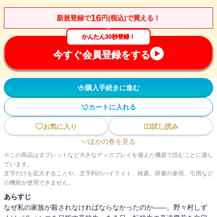
16
新規登録で
円(税込)で買える！
かんたん30秒登録！
今すぐ会員登録をする
購入手続きに進む
カートに入れる
お気に入り
試し読み
ほかの巻を見る
※この商品はタブレットなど大きなディスプレイを備えた機器で読むことに適し
ています。
文字だけを拡大することや、文字列のハイライト、検索、辞書の参照、引用など
の機能が使用できません。
あらすじ
なぜ私の家族が殺されなければならなかったのか――。野々村しず