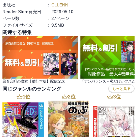
出版社
:
CLLENN
Reader Store発売日
:
2026.05.10
ページ数
:
27ページ
ファイルサイズ
:
9.5MB
関連する特集
黒百合町の魔女【単行本版】配信記念
同じジャンルのランキング
もっと見る
1
位
2
位
3
位