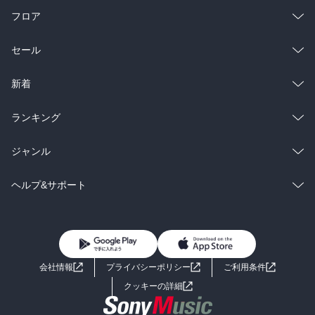
フロア
総合
コミック
セール
ラノベ
小説
総合
コミック
新着
雑誌・グラビア
ビジネス・実用
ラノベ
小説
総合
コミック
ランキング
BL・TL
雑誌・グラビア
ビジネス・実用
ラノベ
小説
総合
コミック
ジャンル
BL・TL
雑誌・グラビア
ビジネス・実用
ラノベ
小説
コミック
男性コミック
ヘルプ&サポート
BL・TL
雑誌・グラビア
ビジネス・実用
女性コミック
コミック誌
初めての方へ
ヘルプ
BL・TL
ライトノベル
男子向けラノベ
よくあるご質問
お問い合わせ
会社情報
プライバシーポリシー
ご利用条件
女子向けラノベ
小説
利用規約
クッキーの詳細
国内小説
海外小説