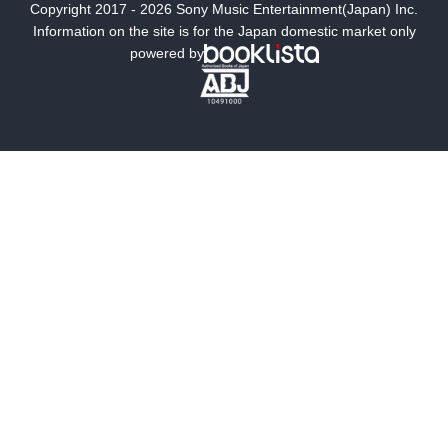
Copyright 2017 - 2026 Sony Music Entertainment(Japan) Inc.
ミステリー
SF
Information on the site is for the Japan domestic market only
powered by
歴史・時代小説
文学
雑誌
グラビア写真集
ボーイズラブ
ティーンズラブ
人文・思想・歴史
社会・政治・法律
ビジネス・経済
サイエンス・テクノロジー
コンピュータ・情報
くらし・家庭
料理・酒
ファッション・美容・ダイエット
ホビー&カルチャー
スポーツ・アウトドア
地図・ガイド
エンターテイメント