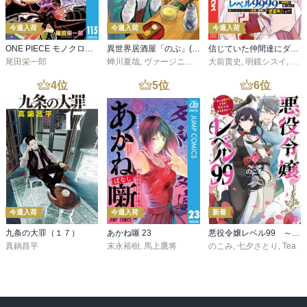
今週入荷
今週入荷
今週入荷
ONE PIECE モノクロ版 115
異世界居酒屋「のぶ」(22)
信じていた仲間達にダンジョン奥地で殺されかけたがギフト『無限ガチャ』でレベル９９９９の仲間達を手に入れて元パーティーメンバーと世界に復讐＆『ざまぁ！』します！（２３）
尾田栄一郎
蝉川夏哉
,
ヴァージニア二等兵
大前貴史
,
転
,
明鏡シスイ
,
ｔｅ
4
位
5
位
6
位
今週入荷
今週入荷
新着
九条の大罪（１７）
あかね噺 23
悪役令嬢レベル99 ～私は裏ボスですが魔王ではありません～ その６
真鍋昌平
末永裕樹
,
馬上鷹将
のこみ
,
七夕さとり
,
Tea