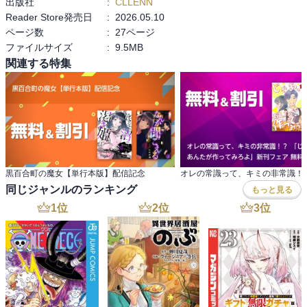
出版社
:
CLLENN
Reader Store発売日
:
2026.05.10
ページ数
:
27ページ
ファイルサイズ
:
9.5MB
関連する特集
黒百合町の魔女【単行本版】配信記念
同じジャンルのランキング
もっと見る
1
位
2
位
3
位