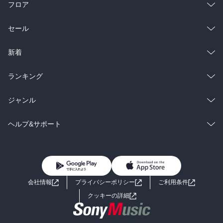
フロア
総合
コミック
セール
ラノベ
小説
総合
コミック
新着
雑誌・グラビア
ビジネス・実用
ラノベ
小説
総合
コミック
ランキング
BL・TL
雑誌・グラビア
ビジネス・実用
ラノベ
小説
総合
コミック
ジャンル
BL・TL
雑誌・グラビア
ビジネス・実用
ラノベ
小説
コミック
男性コミック
ヘルプ&サポート
BL・TL
雑誌・グラビア
ビジネス・実用
女性コミック
コミック誌
初めての方へ
ヘルプ
BL・TL
ライトノベル
男子向けラノベ
よくあるご質問
お問い合わせ
会社情報
プライバシーポリシー
ご利用条件
女子向けラノベ
小説
利用規約
クッキーの詳細
国内小説
海外小説