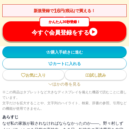
16
新規登録で
円(税込)で買える！
かんたん30秒登録！
今すぐ会員登録をする
購入手続きに進む
カートに入れる
お気に入り
試し読み
ほかの巻を見る
※この商品はタブレットなど大きなディスプレイを備えた機器で読むことに適し
ています。
文字だけを拡大することや、文字列のハイライト、検索、辞書の参照、引用など
の機能が使用できません。
あらすじ
なぜ私の家族が殺されなければならなかったのか――。野々村しず