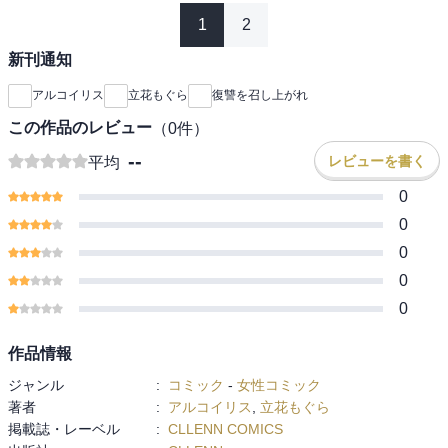
1
2
新刊通知
アルコイリス
立花もぐら
復讐を召し上がれ
この作品のレビュー
（
0
件）
--
レビューを書く
平均
0
0
0
0
0
作品情報
ジャンル
:
コミック
-
女性コミック
著者
:
アルコイリス
,
立花もぐら
掲載誌・レーベル
:
CLLENN COMICS