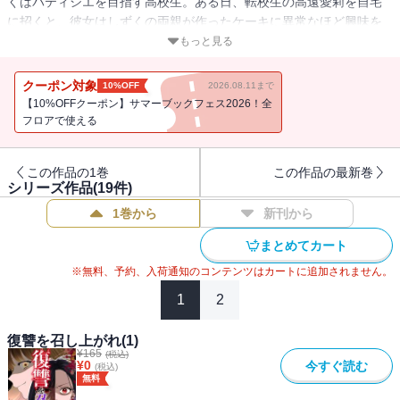
くはパティシエを目指す高校生。ある日、転校生の高遠愛莉を自宅
に招くと、彼女はしずくの両親が作ったケーキに異常なほど興味を
示す。世界的に有名なブランドパティスリー『トシナリタカトオグ
もっと見る
ループ』の令嬢でもある愛莉は、欲しいものはなんでも手に入れて
きた。愛莉はしずくの大切なものを次々と奪っていき、ついに
クーポン対象
10%OFF
2026.08.11まで
は・・・・・・。10年後、全てを奪われたしずくは名前も顔も変
【10%OFFクーポン】サマーブックフェス2026！全
え、愛莉の前に立つ。全ては彼女に復讐するため、あの日の絶望以
フロアで使える
上の絶望と恐怖を彼女に味わわせるため。10年かけた極上の復讐
を、どうぞ召し上がれ。
この作品の1巻
この作品の最新巻
シリーズ作品(
19
件)
1巻から
新刊から
まとめてカート
※無料、予約、入荷通知のコンテンツはカートに追加されません。
1
2
復讐を召し上がれ(1)
¥
165
(税込)
¥
0
今すぐ読む
(税込)
無料