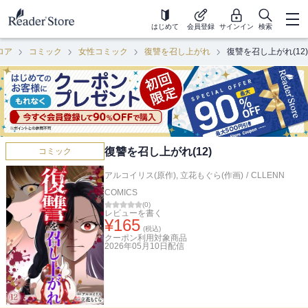
はじめて
会員登録
サインイン
検索
ロア
コミック
女性コミック
復讐を召し上がれ
復讐を召し上がれ(12)
復讐を召し上がれ(12)
コミック
アルコイリス(原作)
,
立花もぐら(作画)
/
CLLENN
COMICS
(
0
)
レビューを書く
¥
165
(税込)
クーポン利用対象商品
2026年05月10日
配信