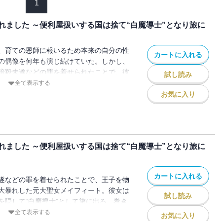
1
れました ～便利屋扱いする国は捨て“白魔導士”となり旅に
、育ての恩師に報いるため本来の自分の性
カートに入れる
の偶像を何年も演じ続けていた。しかし、
暗殺未遂などの罪を着せられたことで、彼
試し読み
界を迎え、王子を物理的にぶっ飛ばすなど
全て表示する
走し、正体を隠して“白魔導士”として旅に
お気に入り
たが、旅に出てすぐに獣人たちの騒動に巻
・・・・。強化した拳や魔法で敵を粉
た元大聖女による冒険漫喫ファンタジー、待
れました ～便利屋扱いする国は捨て“白魔導士”となり旅に
カートに入れる
遂などの罪を着せられたことで、王子を物
大暴れした元大聖女メイフィート。彼女は
試し読み
を隠して“白魔導士”として旅に出る。巻き
動を解決し、一息つけるかと思いきや、辿
全て表示する
お気に入り