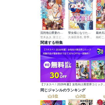
完結
流刑地公爵妻の魔法改革 ハズレ光属性だけど前世知識でお役立ち（コミック）
聖女様になりたいのに攻撃魔法しか使えないんですけど!? THE COMIC
笠木あき
,
富士とまと
久保田美冬
,
青季ふゆ
,
梅町こ
ボダッ
関連する特集
【フタスペ！2026年夏】女性向け異世界コミック 対象作品が最新
同じジャンルのランキング
1
位
2
位