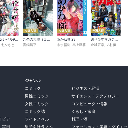
今週入荷
今週入荷
今週入荷
悪役令嬢レベル99 ～私は裏ボスですが魔王ではありません～ その６
九条の大罪（１７）
あかね噺 23
週刊少年マガジン 2026年36・37号[2026年8月5日発売]
,
七夕さとり
,
転
,
Tea
真鍋昌平
末永裕樹
,
馬上鷹将
金城宗幸
,
ノ村優介
,
真
ジャンル
コミック
ビジネス・経済
男性コミック
サイエンス・テクノロジー
女性コミック
コンピュータ・情報
コミック誌
くらし・家庭
ラビア
ライトノベル
料理・酒
・実用
男子向けラノベ
ファッション・美容・ダイエッ