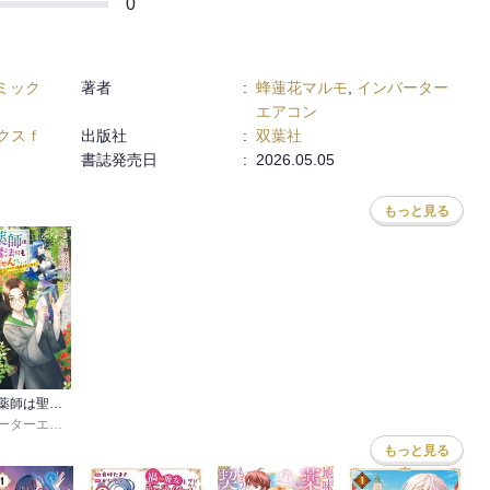
0
ミック
著者
:
蜂蓮花マルモ
,
インバーター
エアコン
クスｆ
出版社
:
双葉社
書誌発売日
:
2026.05.05
もっと見る
極めた薬師は聖女の魔法にも負けません ～コスパ悪いとパーティ追放されたけど、事実は逆だったようです～
ア
インバーターエアコン
,
⑪
もっと見る