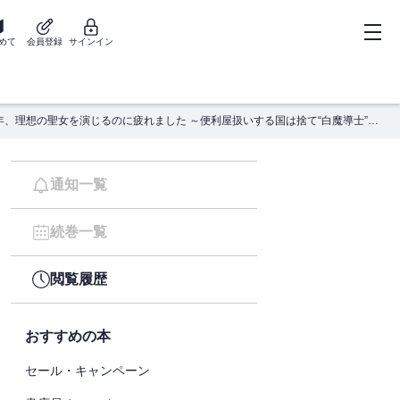
めて
会員登録
サインイン
苦節四年、理想の聖女を演じるのに疲れました ～便利屋扱いする国は捨て“白魔導士”となり旅に出る～（コミック） ： 2
通知一覧
続巻一覧
閲覧履歴
おすすめの本
セール・キャンペーン