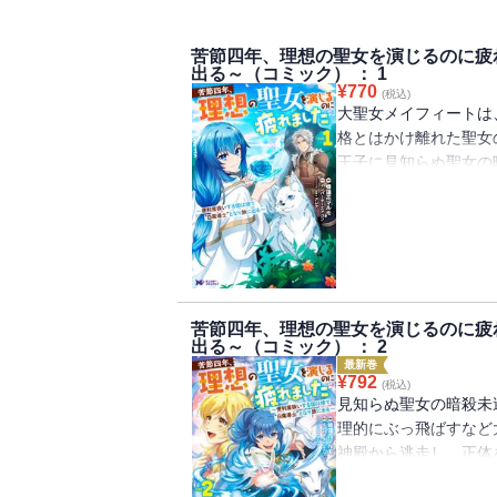
苦節四年、理想の聖女を演じるのに疲
出る～（コミック） ： 1
¥
770
(税込)
大聖女メイフィートは
格とはかけ離れた聖女
王子に見知らぬ聖女の
女の我慢はとうとう限
大暴れ！ 神殿から逃
出たメイフィートだっ
き込まれてしまい・・
砕!? 猫を被ってい
望のコミカライズ！
苦節四年、理想の聖女を演じるのに疲
出る～（コミック） ： 2
最新巻
¥
792
(税込)
見知らぬ聖女の暗殺未
理的にぶっ飛ばすなど
神殿から逃走し、正体
込まれた獣人たちの騒