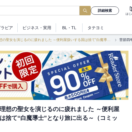
詳細検索
はじ
グラビア
ビジネス
・実用
BL・TL
タテヨミ
苦節四年、理想の聖女を演じるのに疲れました ～便利屋扱いする国は捨て“白魔導士”となり旅に出る～（コミック）
理想の聖女を演じるのに疲れました ～便利屋
は捨て“白魔導士”となり旅に出る～（コミッ