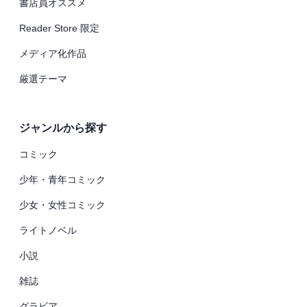
書店員オススメ
Reader Store 限定
メディア化作品
厳選テーマ
ジャンルから探す
コミック
少年・青年コミック
少女・女性コミック
ライトノベル
小説
雑誌
グラビア