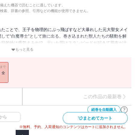
備えた機器で読むことに適しています。
検索、辞書の参照、引用などの機能が使用できません。
れたことで、王子を物理的にぶっ飛ばすなど大暴れした元大聖女メイ
して“白魔導士”として旅に出る。巻き込まれた獣人たちの騒動を解
目的地は瘴気まみれ!? 元いた国はスタンピードが起きて親友が大
トは・・・・・・。強化した拳や魔法で敵を粉砕!? 猫を被っていた
もっと見る
２弾！
11まで
！全
この作品の最新巻
続巻を自動購入
から
まとめてカート
※無料、予約、入荷通知のコンテンツはカートに追加されません。