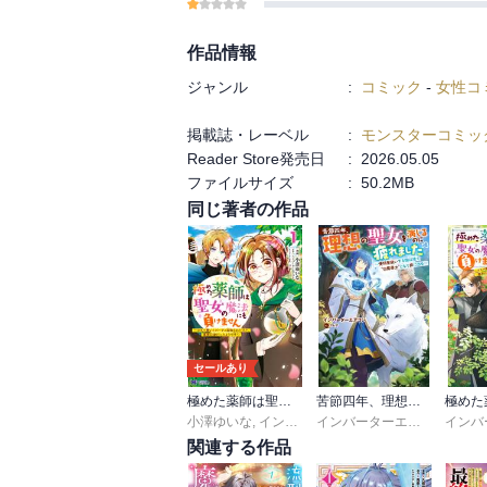
作品情報
ジャンル
:
コミック
-
女性コ
掲載誌・レーベル
:
モンスターコミッ
Reader Store発売日
:
2026.05.05
ファイルサイズ
:
50.2MB
同じ著者の作品
セールあり
極めた薬師は聖女の魔法にも負けません～コスパ悪いとパーティ追放されたけど、事実は逆だったようです～(コミック)
苦節四年、理想の聖女を演じるのに疲れました ～便利屋扱いする国は捨て“白魔導士”となり旅に出る～
小澤ゆいな
,
インバーターエアコン
インバーターエアコン
,
アレ
関連する作品