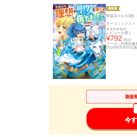
最新巻
蜂蓮花マルモ(著)
,
ターコミックスｆ
(
0
)
レビューを書く
¥
792
(税込)
クーポン利用対象
2026年05月05日
新規
今す