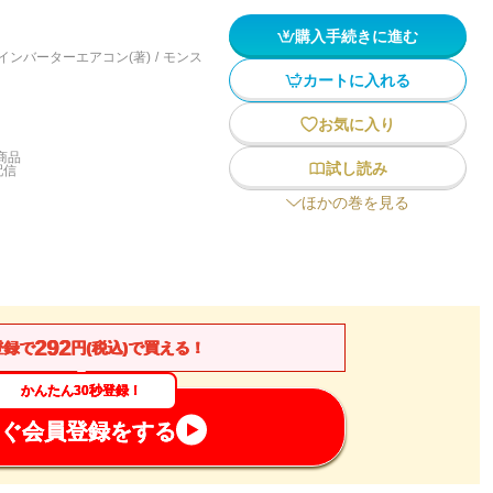
購入手続きに進む
インバーターエアコン(著)
/
モンス
カートに入れる
お気に入り
商品
試し読み
配信
ほかの巻を見る
292
登録で
円(税込)で買える！
かんたん30秒登録！
ぐ会員登録をする