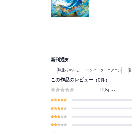
り着いた目的地は瘴気
て親友が大ピンチ!?
は・・・・・・。強化
た元大聖女による冒険
新刊通知
蜂蓮花マルモ
インバーターエアコン
苦
この作品のレビュー
（
0
件）
--
平均