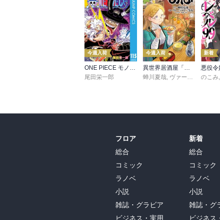
今週入荷
今週入荷
新着
ONE PIECE モノクロ版 115
異世界居酒屋「のぶ」(22)
尾田栄一郎
蝉川夏哉
,
ヴァージニア二等兵
のこみ
フロア
新着
総合
総合
コミック
コミック
ラノベ
ラノベ
小説
小説
雑誌・グラビア
雑誌・グ
ビジネス・実用
ビジネス