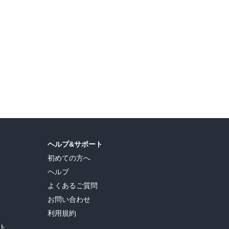
島ヒロ
,
宮島礼吏
,
新川直司
,
久世蘭
,
田中ドリル
,
御手元
,
吉河美希
,
鈴木央
,
ヒロユキ
,
ヘルプ&サポート
初めての方へ
ヘルプ
よくあるご質問
お問い合わせ
利用規約
ト