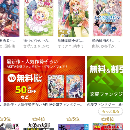
予約
最終兵器勇者～異世界で魔王を倒した後も大人しくしていたのに、いきなり処刑されそうになったので反逆します。国を捨ててスローライフの旅に出たのですが、なんか成り行きで新世界の魔王になりそうです～@COMIC
禍<わざわい>の魔女と呼ばれた転生幼女、今世こそ幸せになるためにがんばります！【単行本版】
地味薬師令嬢はもう契約更新いたしません。 ざまぁ？ 没落？ 私には関係ないことです
婚約解消のち、お引越し。セイラン・リゼルの気ままで優雅な生活。 ～才色兼備の転生令嬢は前世チートで自由を満喫します～
ま
クス
,
国広仙戯
,
和狸ナオ
音呼たまき
,
かなりつ
オミクニ
,
鏑木うりこ
由那
,
砂都千夕
,
あんべ
巻まで全て30％OFF＆一部無料！
最新作・人気作勢ぞろい AKITA令嬢ファンタジー・グランドフェア！
恋愛ファンタジー 新刊配
もっと見る
3
位
4
位
5
位
6
位