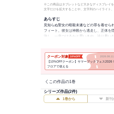
※この商品はタブレットなど大きなディスプレイを
文字だけを拡大することや、文字列のハイライト、
あらすじ
見知らぬ聖女の暗殺未遂などの罪を着せら
フィート。彼女は神殿から逃走し、正体を隠
決し、一息つけるかと思いきや、辿り着いた
ピンチ!? 次々と起こる問題にメイフィー
元大聖女による冒険漫喫ファンタジー、第
クーポン対象
10%OFF
2026.08.
【10%OFFクーポン】サマーブックフェス2026
フロアで使える
この作品の1巻
シリーズ作品(
2
件)
1巻から
新刊