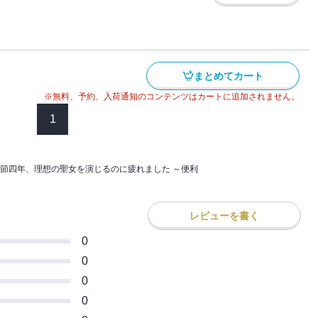
まみれ!? 元いた国はスタンピードが起き
 次々と起こる問題にメイフィート
した拳や魔法で敵を粉砕!? 猫を被ってい
漫喫ファンタジー、第２弾！
まとめてカート
※無料、予約、入荷通知のコンテンツはカートに追加されません。
1
節四年、理想の聖女を演じるのに疲れました ～便利
レビューを書く
0
0
0
0