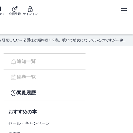
めて
会員登録
サインイン
呪われ王女は魔法植物を研究したい～公爵様が婚約者！？私、呪いで幼女になっているのですが～@COMIC 第1巻【電子書籍限定描き下ろしイラスト特典付き】
通知一覧
続巻一覧
閲覧履歴
おすすめの本
セール・キャンペーン