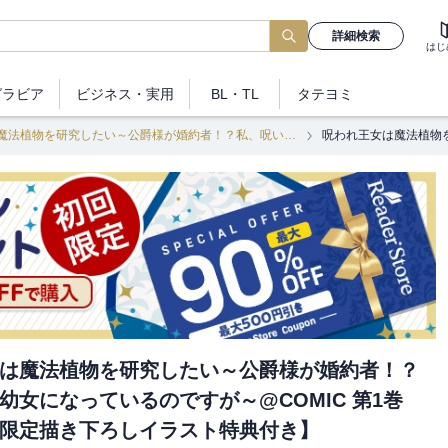
詳細検索
はじ
グラビア
ビジネス
・実用
BL・TL
タテヨミ
呪われ王女は魔法植物を研究したい～公爵様が婚約者！？私、呪いで幼女になっているのですが～@COMIC
は魔法植物を研究したい～公爵様が婚約者！？
幼女になっているのですが～@COMIC 第1巻
限定描き下ろしイラスト特典付き】