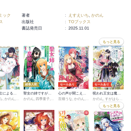
ミック
著者
:
えすえいち
,
かのん
ス
出版社
:
TOブックス
書誌発売日
:
2025.11.01
もっと見る
続巻入荷
セールあり
セールあり
根暗騎士による溺愛満喫中のブサ猫、実は聖女です！【単行本】
聖女の姉ですが、妹のための特殊魔石や特殊薬草の採取をやめたら、隣国の魔術師様の元で幸せになりました！（コミック）
心の声が聞こえる悪役令嬢は、今日も子犬殿下に翻弄される@COMIC
呪われ王女は魔法植物を研究したい
ら
,
かのん
,
ちょめ仔
かのん
,
四季童子
,
絵庭明
百畑うな
,
紗嶋
,
かのん
,
Shabon
かのん
,
すがはら竜
,
え
もっと見る