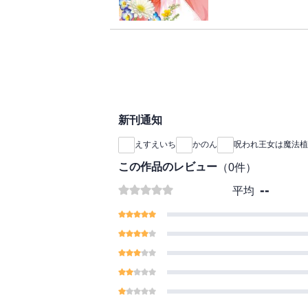
公爵家当主・レオンと
呪いによって幼女とな
ー』だと、思わず嘘を
との出会いをきっかけ
ふたりの運命が動き始
ある日、北の離宮で見
キドキ恋愛ファンタジー
はなく深い森が広がっ
未知の魔法植物にはし
の前に!?
試験薬によって正気を
新刊通知
ることを選ぶ。
一方で、自分を侍女だ
えすえいち
かのん
呪われ王女は魔法植
ンに真実を伝えるべき
この作品のレビュー
（
0
件）
呪われた王女×美貌の
--
巻!!
平均