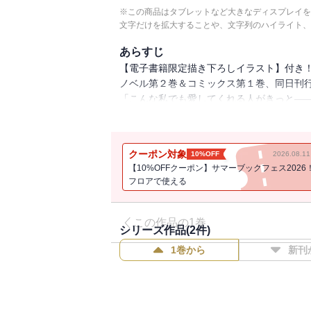
※この商品はタブレットなど大きなディスプレイを
文字だけを拡大することや、文字列のハイライト、
あらすじ
【電子書籍限定描き下ろしイラスト】付き
ノベル第２巻＆コミックス第１巻、同日刊行!
「こんな私でも愛してくれる人がきっと―
呪われた王女×美貌の公爵様のドキドキ恋
描き下ろし特別漫画＆原作者書き下ろしSS
クーポン対象
10%OFF
2026.08.
【10%OFFクーポン】サマーブックフェス2026
フォーサイス王国第三王女・シャーロット
フロアで使える
ある日、舞踏会に乱入した謎の男から、姉
療養という名のもとに北の離宮に幽閉され・
心機一転、魔法植物の研究に打ち込むシャ
この作品の1巻
シリーズ作品(
2
件)
「わわわ私に婚約者!?」
1巻から
新刊
公爵家当主・レオンと出会い、幼女姿につ
ふたりの運命が動き始める――呪われた王女