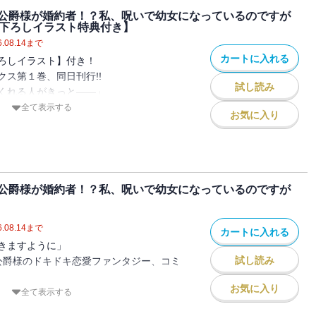
公爵様が婚約者！？私、呪いで幼女になっているのですが
描き下ろしイラスト特典付き】
.08.14
まで
カートに入れる
ろしイラスト】付き！
ス第１巻、同日刊行!!
試し読み
くれる人がきっと――」
公爵様のドキドキ恋愛ファンタジー、コミ
全て表示する
お気に入り
原作者書き下ろしSSをW収録！
王女・シャーロットは、紛い物の姫君とし
公爵様が婚約者！？私、呪いで幼女になっているのですが
した謎の男から、姉を庇って呪いを受けて
.08.14
まで
カートに入れる
きますように」
北の離宮に幽閉され・・・・・・呪いのせ
試し読み
公爵様のドキドキ恋愛ファンタジー、コミ
?
研究に打ち込むシャーロットのもとへ、１
お気に入り
作者書き下ろしSSをW収録!!
全て表示する
」