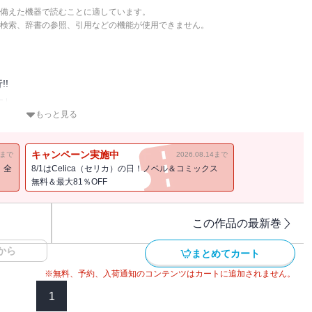
備えた機器で読むことに適しています。
検索、辞書の参照、引用などの機能が使用できません。
！
!
―」
愛ファンタジー、コミカライズ第１巻！
もっと見る
をW収録！
キャンペーン実施中
11まで
2026.08.14まで
！全
8/1はCelica（セリカ）の日！ノベル＆コミックス
は、紛い物の姫君として冷遇されていた。
無料＆最大81％OFF
を庇って呪いを受けてしまう。
・・・・・呪いのせいで幼女になっていた!?
ーロットのもとへ、１通の手紙が届く。
この作品の最新巻
から
いて『侍女のシャーリー』だと、思わず嘘をついてしまった！
まとめてカート
×美貌の公爵様のドキドキ恋愛ファンタジー!!
※無料、予約、入荷通知のコンテンツはカートに追加されません。
1