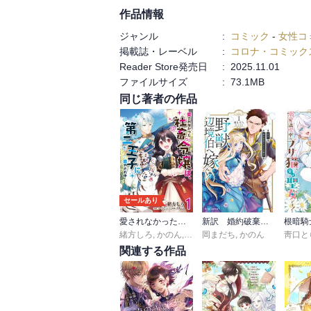
作品情報
ジャンル
:
コミック
-
女性コ
掲載誌・レーベル
:
コロナ・コミック
Reader Store発売日
:
2025.11.01
ファイルサイズ
:
73.1MB
同じ著者の作品
セールあり
愛されなかった社畜令嬢は、第二王子(もふもふ)に癒やされ中
新訳 婚約破棄された令嬢は野獣辺境伯へ嫁ぐ！【単行本】
緒方しろ
,
かのん
,
牛野こも
岡まだち
,
かのん
靑口と
関連する作品