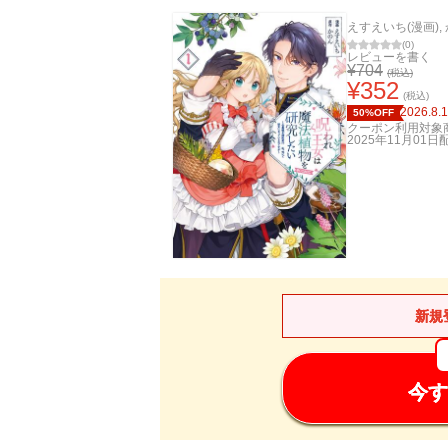
えすえいち(漫画)
,
(
0
)
レビューを書く
¥
704
(税込)
¥
352
(税込)
2026.8.
50%OFF
クーポン利用対象
2025年11月01日
新規
今す