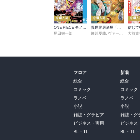
今週入荷
今週入荷
今週入
ONE PIECE モノクロ版 115
異世界居酒屋「のぶ」(22)
尾田栄一郎
蝉川夏哉
,
ヴァージニア二等兵
大前貴
フロア
新着
総合
総合
コミック
コミック
ラノベ
ラノベ
小説
小説
雑誌・グラビア
雑誌・グ
ビジネス・実用
ビジネス
BL・TL
BL・TL