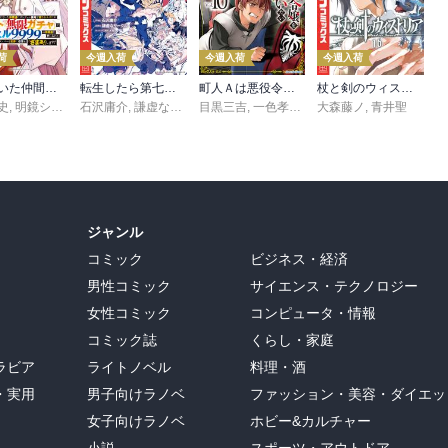
荷
今週入荷
今週入荷
今週入荷
信じていた仲間達にダンジョン奥地で殺されかけたがギフト『無限ガチャ』でレベル９９９９の仲間達を手に入れて元パーティーメンバーと世界に復讐＆『ざまぁ！』します！（２３）
転生したら第七王子だったので、気ままに魔術を極めます（２４）
町人Ａは悪役令嬢をどうしても救いたい ～どぶと空と氷の姫君～１０【電子書店共通特典イラスト付】
杖と剣のウィストリア（１６）
史
,
,
転
明鏡シスイ
,
石沢庸介
ｔｅｆ
,
謙虚なサークル
目黒三吉
,
メル。
,
一色孝太郎
,
大森藤ノ
Parum
,
青井聖
ジャンル
コミック
ビジネス・経済
男性コミック
サイエンス・テクノロジー
女性コミック
コンピュータ・情報
コミック誌
くらし・家庭
ラビア
ライトノベル
料理・酒
・実用
男子向けラノベ
ファッション・美容・ダイエッ
女子向けラノベ
ホビー&カルチャー
小説
スポーツ・アウトドア