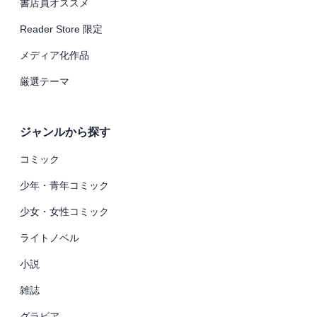
書店員オススメ
Reader Store 限定
メディア化作品
厳選テーマ
ジャンルから探す
コミック
少年・青年コミック
少女・女性コミック
ライトノベル
小説
雑誌
グラビア