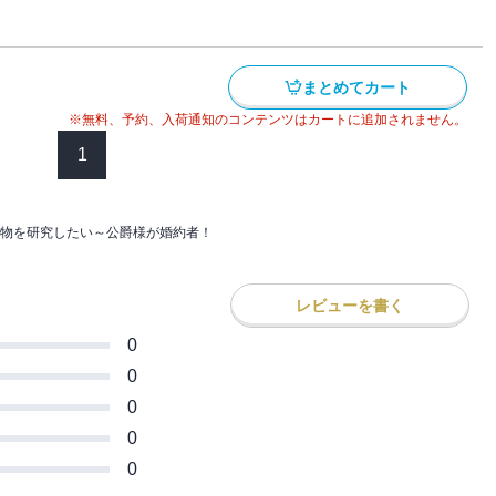
出会い、幼女姿について『侍女のシャーリ
ったシャーロットは、婚約者であるレオン
ついてしまった！
に、人と心を通わせる喜びを知っていく。
める――呪われた王女×美貌の公爵様のド
つけた不思議な扉の先には、なんと部屋で
!!
まとめてカート
ていた！
※無料、予約、入荷通知のコンテンツはカートに追加されません。
ゃいでいると、魔力を暴走させた聖獣が目
1
取り戻した聖獣は、彼女を主として契約す
と偽っていることが心に影を落とし、レオ
物を研究したい～公爵様が婚約者！
か、シャーロットの想いは揺れ動く――
公爵様のドキドキ恋愛ファンタジー、第２
レビューを書く
0
0
0
0
0