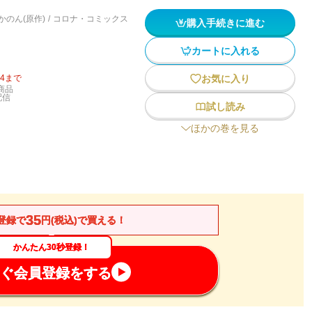
かのん(原作)
/
コロナ・コミックス
購入手続きに進む
カートに入れる
14
まで
お気に入り
商品
配信
試し読み
ほかの巻を見る
35
登録で
円(税込)で買える！
かんたん30秒登録！
ぐ会員登録をする