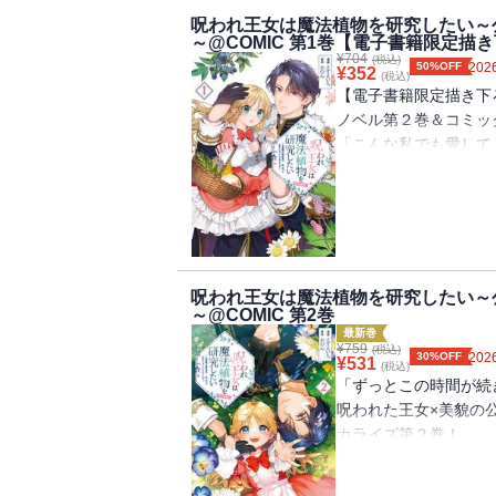
呪われ王女は魔法植物を研究したい～
～@COMIC 第1巻【電子書籍限定
¥
704
(税込)
50%OFF
2026
¥
352
(税込)
【電子書籍限定描き下
ノベル第２巻＆コミック
「こんな私でも愛して
呪われた王女×美貌の
カライズ第１巻！
描き下ろし特別漫画＆
フォーサイス王国第三
呪われ王女は魔法植物を研究したい～
～@COMIC 第2巻
て冷遇されていた。
最新巻
ある日、舞踏会に乱入
¥
759
(税込)
30%OFF
2026
¥
531
しまう。
(税込)
「ずっとこの時間が続
療養という名のもとに
呪われた王女×美貌の
いで幼女になっていた!
カライズ第２巻！
心機一転、魔法植物の
描き下ろし特別漫画＆原
通の手紙が届く。
「わわわ私に婚約者!?