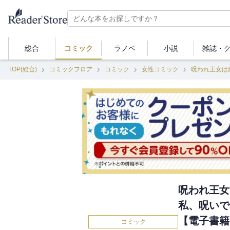
総合
コミック
ラノベ
小説
雑誌・
TOP(総合)
コミックフロア
コミック
女性コミック
呪われ王女
私、呪いで
【電子書籍
コミック