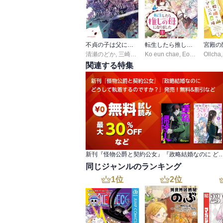
不貞の子は父に売られた嫁ぎ先の成り上がり男爵に真価を見いだされる ～ロレッタと天才魔道具士の結婚～
転生したら推しの母になりました
清瀬のどか
,
三崎ちさ
,
Ko eun chae
花染なぎさ
,
Eongsseu
Ollcha
,
Gy
関連する特集
新刊『怪物公爵と契約公女』『政略結婚なのに どうして執着するのですか
同じジャンルのランキング
1
位
2
位