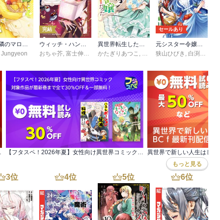
完結
セールあり
宮殿の隣のマロニエ農場
ウィッチ・ハンド・クラフト ～追放された王女ですが雑貨屋さん始めました～
異世界転生したら辺境伯令嬢だった～推しと共に生きる辺境生活～@COMIC
元シスター令嬢の身代わりお妃候補生活 ～神様に無礼な人はこの私が許しません～
ammi
,
Jungyeon
,
San-ho
,
Eunsan
おちゃ芥
,
富士伸太
,
珠梨やすゆき
かたぎりあつこ
,
凪
,
針田りん
狭山ひびき
,
ののまろ
,
白渕こみ
,
？』発売！無料&割引など
【フタスペ！2026年夏】女性向け異世界コミック 対象作品が最新巻まで全て30％OFF＆一部無料！
もっと見る
3
位
4
位
5
位
6
位