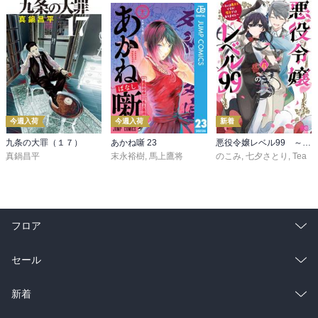
今週入荷
今週入荷
新着
九条の大罪（１７）
あかね噺 23
悪役令嬢レベル99 ～私は裏ボスですが魔王ではありません～ その６
真鍋昌平
末永裕樹
,
馬上鷹将
のこみ
,
七夕さとり
,
Tea
フロア
総合
コミック
セール
ラノベ
小説
総合
コミック
新着