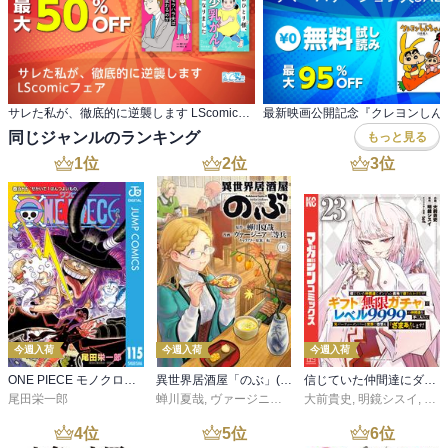
サレた私が、徹底的に逆襲します LScomicフェア
同じジャンルのランキング
もっと見る
1
位
2
位
3
位
今週入荷
今週入荷
今週入荷
ONE PIECE モノクロ版 115
異世界居酒屋「のぶ」(22)
信じていた仲間達にダンジョン奥地で殺されかけたがギフト『無限ガチャ』でレベル９９９９の仲間達を手に入れて元パーティーメンバーと世界に復讐＆『ざまぁ！』します！（２３）
尾田栄一郎
蝉川夏哉
,
ヴァージニア二等兵
大前貴史
,
転
,
明鏡シスイ
,
ｔｅ
4
位
5
位
6
位