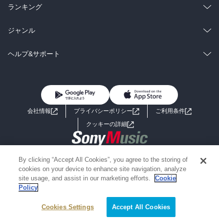
雑誌・グラビア
ビジネス・実用
ラノベ
小説
総合
コミック
ランキング
BL・TL
雑誌・グラビア
ビジネス・実用
ラノベ
小説
総合
コミック
ジャンル
BL・TL
雑誌・グラビア
ビジネス・実用
ラノベ
小説
コミック
男性コミック
ヘルプ&サポート
BL・TL
雑誌・グラビア
ビジネス・実用
女性コミック
コミック誌
初めての方へ
ヘルプ
BL・TL
ライトノベル
男子向けラノベ
よくあるご質問
お問い合わせ
会社情報
プライバシーポリシー
ご利用条件
女子向けラノベ
小説
利用規約
クッキーの詳細
国内小説
海外小説
Copyright 2017 - 2026 Sony Music Entertainment(Japan) Inc.
By clicking “Accept All Cookies”, you agree to the storing of
ミステリー
SF
Information on the site is for the Japan domestic market only
cookies on your device to enhance site navigation, analyze
powered by
site usage, and assist in our marketing efforts.
Cookie
Policy
歴史・時代小説
文学
Cookies Settings
Accept All Cookies
雑誌
グラビア写真集