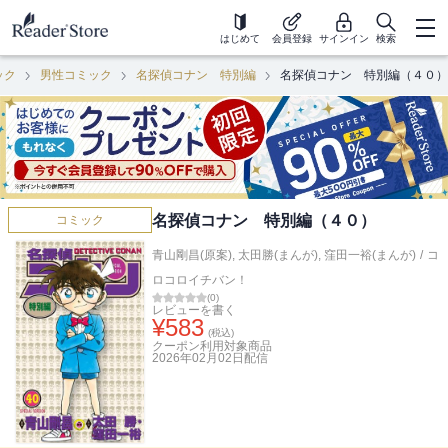
はじめて
会員登録
サインイン
検索
ック
男性コミック
名探偵コナン 特別編
名探偵コナン 特別編（４０）
名探偵コナン 特別編（４０）
コミック
青山剛昌(原案)
,
太田勝(まんが)
,
窪田一裕(まんが)
/
コ
ロコロイチバン！
(
0
)
レビューを書く
¥
583
(税込)
クーポン利用対象商品
2026年02月02日
配信