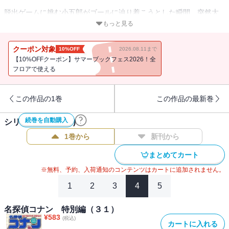
脱出ゲームに挑む小五郎がゴールに辿り着こうとした瞬間、突然大
爆発が！ コナンは小五郎を救えるのか！？ －－「脱出ゲームの
もっと見る
ワナ」ほか、「死の猛獣使い」、「ドローンを止めろ」等、６本の
ストーリーを収録。
クーポン対象
10%OFF
2026.08.11まで
【10%OFFクーポン】サマーブックフェス2026！全
フロアで使える
この作品の1巻
この作品の最新巻
続巻を自動購入
シリーズ作品(
50
件)
1巻から
新刊から
まとめてカート
※無料、予約、入荷通知のコンテンツはカートに追加されません。
1
2
3
4
5
名探偵コナン 特別編（３１）
¥
583
(税込)
カートに入れる