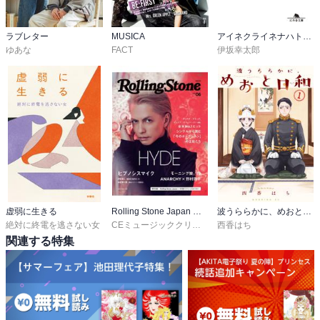
ラブレター
MUSICA
アイネクライネナハトムジーク
ゆあな
FACT
伊坂幸太郎
虚弱に生きる
Rolling Stone Japan （ローリングストーンジャパン）
波うららかに、めおと日和
絶対に終電を逃さない女
CEミュージッククリエイティブ
西香はち
関連する特集