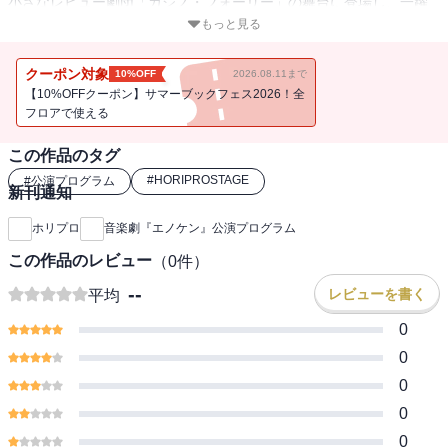
小さなレビュー劇団「カジノ・フォーリー」の舞台に登場し、一躍
注目されると、わずか数年ののちに、座員150名、オーケストラ25名
もっと見る
を擁する日本一大きな劇団「ピエル・ブリヤント(エノケン一座)」の
座長となった。当時流行していたジャズと、スピーディーでナンセ
クーポン対象
10%OFF
2026.08.11まで
ンスなギャグにあふれたその舞台は、エノケンの天賦の感性と体
【10%OFFクーポン】サマーブックフェス2026！全
技、音楽性なくしては実現できない、まったく新しい喜劇だった。
フロアで使える
浅草のエノケンは、やがて、数々の喜劇映画を通じて、全国区の人
この作品のタグ
気者となった。
#
HORIPROSTAGE
#
公演プログラム
新刊通知
晩年は病魔におそわれるなど、過酷な現実に直面したが、不自由な
身体をおして舞台に立ち、映画やテレビにも出演。また、後進の育
ホリプロ
音楽劇『エノケン』公演プログラム
成にも励み、喜劇に対する情熱は絶えることがなかった。人生のす
この作品のレビュー
（
0
件）
べてを喜劇に捧げ、「日本の喜劇王」と謳われたエノケン。そし
て、彼を愛し、支えつづけた、家族や仲間、ライバルたち……。
--
レビューを書く
平均
0
エノケンの波乱の人生を又吉直樹が新作戯曲として書下ろし、市村
正親が主演する新作舞台。温かい笑いと涙に包まれたエンターテイ
0
ンメントに、ぜひご期待ください。
0
0
音楽劇『エノケン』の公演プログラムです。
0
新作音楽劇『エノケン』の魅力を凝縮！