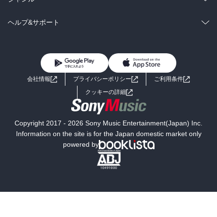
BL・TL
雑誌・グラビア
ビジネス・実用
ラノベ
小説
コミック
男性コミック
ヘルプ&サポート
BL・TL
雑誌・グラビア
ビジネス・実用
女性コミック
コミック誌
初めての方へ
ヘルプ
BL・TL
ライトノベル
男子向けラノベ
よくあるご質問
お問い合わせ
会社情報
プライバシーポリシー
ご利用条件
女子向けラノベ
小説
利用規約
クッキーの詳細
国内小説
海外小説
Copyright 2017 - 2026 Sony Music Entertainment(Japan) Inc.
ミステリー
SF
Information on the site is for the Japan domestic market only
powered by
歴史・時代小説
文学
雑誌
グラビア写真集
ボーイズラブ
ティーンズラブ