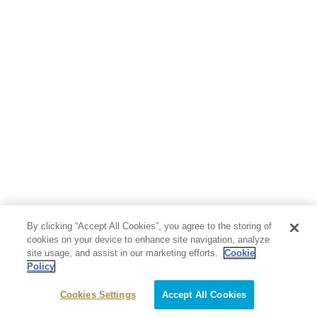
人文・思想・歴史
社会・政治・法律
ビジネス・経済
サイエンス・テクノロジー
コンピュータ・情報
くらし・家庭
料理・酒
ファッション・美容・ダイエット
ホビー&カルチャー
スポーツ・アウトドア
地図・ガイド
エンターテイメント
芸術・アート
映画・音楽・演劇
By clicking “Accept All Cookies”, you agree to the storing of
写真集
教養
cookies on your device to enhance site navigation, analyze
site usage, and assist in our marketing efforts.
Cookie
Policy
医学・福祉
教育・語学・参考書
Cookies Settings
Accept All Cookies
児童書