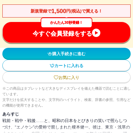
1,500
新規登録で
円(税込)で買える！
かんたん30秒登録！
今すぐ会員登録をする
購入手続きに進む
カートに入れる
お気に入り
※この商品はタブレットなど大きなディスプレイを備えた機器で読むことに適し
ています。
文字だけを拡大することや、文字列のハイライト、検索、辞書の参照、引用など
の機能が使用できません。
あらすじ
戦前・戦中・戦後……と、昭和の日本をとびきりの笑いで照らしつ
づけ、“エノケン”の愛称で親しまれた榎本健一。彼は、東京・浅草の