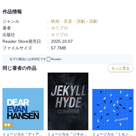
又吉直樹インタビューや、キャスト4名（市村正親・松雪泰子・本田
響矢・豊原功補）×演出家シライケイタの座談会に加え、稽古場の臨
作品情報
場感あふれる写真もたっぷり収録。
ジャンル
:
映画・音楽・演劇
-
演劇
さらに「エノケン」解説コラムも掲載しており、読めば作品世界が
著者
:
ホリプロ
ぐっと楽しく深まります。
出版社
:
ホリプロ
そして、電子版特典としてキャスト画像（アザーカット）が付いて
Reader Store発売日
:
2025.10.07
おります！
ファイルサイズ
:
57.7MB
公演期間：2025年10月～11月
以下の製品には非対応です
Reader
【東京公演】日比谷 シアタークリエ
同じ著者の作品
もっと見る
【大阪公演】COOL JAPAN PARK OSAKA WWホール
【佐賀公演】鳥栖市民文化会館 大ホール
【愛知公演】名古屋文理大学文化フォーラム（稲沢市民会館） 大ホ
ール
【川越公演】ウェスタ川越 大ホール
作 : 又吉直樹
演出 : シライケイタ
新着
出演：
ミュージカル『ディア・エヴァン・ハンセン』公演プログラム －稽古場写真ver.&舞台写真ver. 合本－
ミュージカル『ジキル＆ハイド』2026ver.公演プログラム
ミュージカル『ミセン』公演プログラム