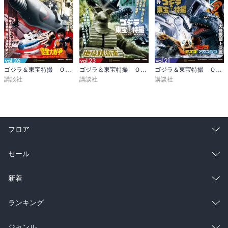
ゴジラ＆東宝特撮 ＯＦＦＩＣＩＡＬ ＭＯＯＫ ｖｏｌ．２６ 宇宙大戦争／惑星大戦争
ゴジラ＆東宝特撮 ＯＦＦＩＣＩＡＬ ＭＯＯＫ ｖｏｌ．２３ 地球防衛軍／海底軍艦
ゴジラ＆東宝特撮 ＯＦＦＩＣＩＡＬ ＭＯＯＫ ｖｏｌ．２１ ゴジラ×メカゴジラ／ゴジラ×モスラ×メカゴジラ 東京ＳＯＳ
講談社
講談社
講談社
フロア
総合
コミック
セール
ラノベ
小説
総合
コミック
新着
雑誌・グラビア
ビジネス・実用
ラノベ
小説
総合
コミック
ランキング
BL・TL
雑誌・グラビア
ビジネス・実用
ラノベ
小説
総合
コミック
ジャンル