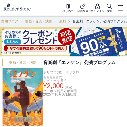
はじめて
会員登録
サインイン
検索
・実用フロア
映画・音楽・演劇
演劇
音楽劇『エノケン』公演プログラム
音楽劇『エノケン』公演プログラム
映画・音楽・演劇
ホリプロ(著)
/
ホリプロ
(
0
)
レビューを書く
¥
2,000
(税込)
クーポン利用対象商品
2025年10月07日
配信