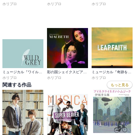
市村正親 松雪泰子 本田響矢 小松利昌 斉藤 淳 三上市朗 豊
ホリプロ
ホリプロ
ホリプロ
原功補
演奏：
和田俊輔 三國茉莉 藤吉 悠 矢尾拓也
◆巻末に電子版特典のキャスト画像（アザーカット）がございま
す。それ以外は紙書籍のプログラムと同じ内容になります。
ミュージカル『ワイルド・グレイ』公演プログラム
彩の国シェイクスピア・シリーズ2nd Vol.２『マクベス』公演プログラム
ミュージカル『奇跡を呼ぶ男』公演プログラム
ホリプロ
ホリプロ
ホリプロ
関連する作品
もっと見る