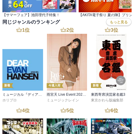
【サマーフェア】池田理代子特集！
同じジャンルのランキング
もっと見る
1
位
2
位
3
位
新着
今週入荷
新着
ミュージカル『ディア・エヴァン・ハンセン』公演プログラム －稽古場写真ver.&舞台写真ver. 合本－
雨宮天 Live Event 2026 -Room Theory- パンフレット
東西寄席演芸家名鑑3
ホリプロ
ミュージックレイン
東京かわら版編集部
4
位
5
位
6
位