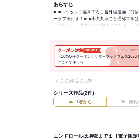
あらすじ
■□■コミックス描き下ろし番外編漫画（2
ーラフ画付き！■□■小犬丸嵐こと通称マル
がばれ・・・彼女たちに刺されてしまう。
と誘いを受ける。マルを拾った男・純は、
た。最初こそ乗り気でなかったが、純が出
も引き込まれ・・・マルは、芸能人生活の
クーポン対象
10%OFF
2026.08.
ず、有名スポンサーの娘に手を出してしま
【10%OFFクーポン】サマーブックフェス2026
が、地獄への片道切符に変わる――！サイコ
フロアで使える
この作品の1巻
シリーズ作品(
2
件)
1巻から
新刊
エンドロールは地獄まで１【電子限定