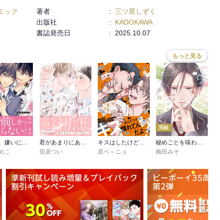
ミック
著者
:
三ツ星しずく
出版社
:
KADOKAWA
書誌発売日
:
2025.10.07
もっと見る
完結
あした、嫌いになりたい【電子限定描き下ろし漫画付き】
君があまりにあますぎて
キスはしたけど友達だよな!?【コミックス版】
秘めごとを味わって
めこ
筒居つい
原ペ～ニョ
梅田みそ