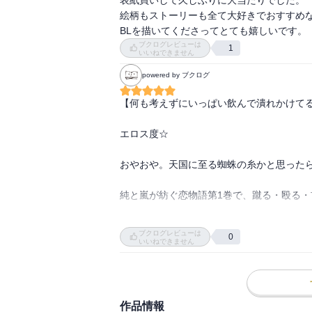
絵柄もストーリーも全て大好きでおすすめ
BLを描いてくださってとても嬉しいです。
ブクログレビューは
1
いいねできません
powered by ブクログ
【何も考えずにいっぱい飲んで潰れかけてる
エロス度☆

おやおや。天国に至る蜘蛛の糸かと思ったら
純と嵐が紡ぐ恋物語第1巻で、蹴る・殴る・
特に、純の優しそうに見えて本性は変態サ
ブクログレビューは
0
で見せるようなドン引きするような行為まで
いいねできません
嵐も純のヤバさに戦慄するも単純かつちょ
作品情報