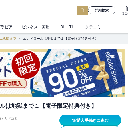
詳細検索
はじ
グラビア
ビジネス
・実用
BL・TL
タテヨミ
は地獄まで
エンドロールは地獄まで１【電子限定特典付き】
ルは地獄まで１【電子限定特典付き】
)
/
カドコミ
購入手続きに進む