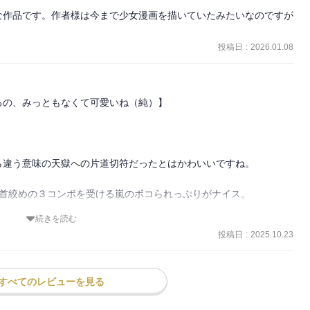
な作品です。作者様は今まで少女漫画を描いていたみたいなのですが
投稿日
:
2026.01.08
の、みっともなくて可愛いね（純）】

違う意味の天獄への片道切符だったとはかわいいですね。

首絞めの３コンボを受ける嵐のボコられっぷりがナイス。

続きを読む
ド野郎のサイコパスなキャラがツボり、嵐に対する執着や描き下ろし
投稿日
:
2025.10.23
しちゃうのがたまりません。

ろいため未来のハッピーライフの為に純を利用することにしたり、演
すべてのレビューを見る