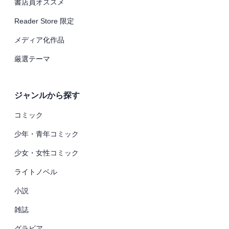
書店員オススメ
Reader Store 限定
メディア化作品
厳選テーマ
ジャンルから探す
コミック
少年・青年コミック
少女・女性コミック
ライトノベル
小説
雑誌
グラビア