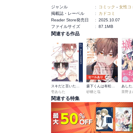
ジャンル
:
コミック
-
女性コ
掲載誌・レーベル
:
カドコミ
Reader Store発売日
:
2025.10.07
ファイルサイズ
:
87.1MB
関連する作品
セールあり
スキだと言いたいだけなのに【電子限定描き下ろし付き】
森下くんは有松さんに夢中です
壱あらた
砂糖と塩
茶野ま
関連する特集