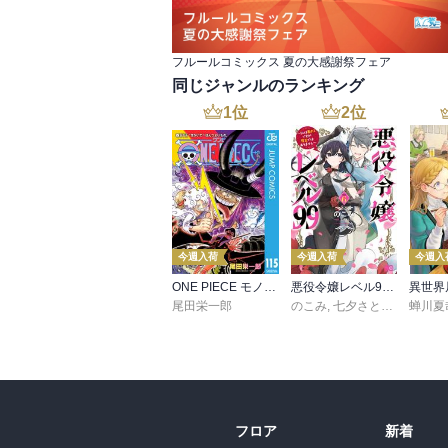
フルールコミックス 夏の大感謝祭フェア
同じジャンルのランキング
1
位
2
位
今週入荷
今週入荷
今週入
ONE PIECE モノクロ版 115
悪役令嬢レベル99 ～私は裏ボスですが魔王ではありません～ その６
尾田栄一郎
のこみ
,
七夕さとり
,
Tea
蝉川夏
フロア
新着