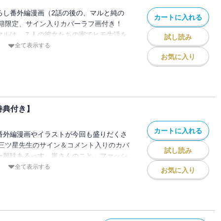
下ろし番外編漫画（2話の後の、マルと純の
カートに入れる
籍限定、サイン入りカバーラフ画付き！
称マルは、７人の彼女たちの家でヒモ生活を
試し読み
いに７股がばれ・・・彼女たちに刺されて
全て表示する
う中、何者かに拾われたマルは、「俳優に
お気に入り
受ける。マルを拾った男・純は、一流芸能
プロダクション』のマネージャーだった。
ったが、純が出してきた、魅力的な衣食住
OKの条件の良さにも引き込まれ・・・マ
特典付き】
力にはまっていってしまう。そんなある
らず、有名スポンサーの娘に手を出してし
カートに入れる
様子がいつもと違っていて・・・？天国へ
し番外編漫画やイラストが今回も盛りだくさ
道切符に変わる――！サイコパスクズマネ
三ツ星先生のサイン＆コメント入りのカバ
試し読み
ラクズ芸能人の、芸能界BL！
げー興味あるっす、嵐さんのこと」ファッシ
ランウェイを歩くことになったマル。そこ
全て表示する
お気に入り
デル・京堂との新たな出会いが待ち受けて
うになったマルを見て、いつもと様子が違
、何やら昔からの知り合いのよう
いう感情を新たに知ってしまった、サイコ
の劣情が女たらしクズを襲う――！芸能界