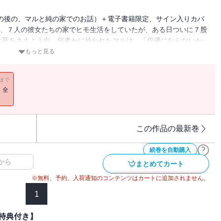
話の後の、マルと純の家でのお話）＋電子書籍限定、サイン入りカバ
は、７人の彼女たちの家でヒモ生活をしていたが、ある日ついに７股
生死をさまよう中、何者かに拾われたマルは、「俳優にならないか」
一流芸能事務所『スノーライトプロダクション』のマネージャーだっ
もっと見る
してきた、魅力的な衣食住の保証や、女遊び継続OKの条件の良さに
魅力にはまっていってしまう。そんなある日、純の言いつけを守ら
11まで
ったマルだが、純の様子がいつもと違っていて・・・？天国への道標
！全
パスクズマネージャー×遊び人チャラクズ芸能人の、芸能界BL！
この作品の最新巻
続巻を自動購入
から
まとめてカート
※無料、予約、入荷通知のコンテンツはカートに追加されません。
1
特典付き】