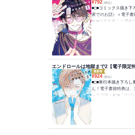
¥
792
(税込)
■□■コミックス描き
家でのお話）＋電子書
■□■小犬丸嵐こと通
していたが、ある日つ
しまう。生死をさまよ
ならないか」と誘いを
事務所『スノーライト
最初こそ乗り気でなか
の保証や、女遊び継続
エンドロールは地獄まで2【電子限定
ルは、芸能人生活の魅
最新巻
日、純の言いつけを守
¥
924
(税込)
まったマルだが、純の
■□■単行本描き下ろ
の道標が、地獄への片
ん！電子書籍特典は、
ージャー×遊び人チャ
ーラフ画！■□■「す
ョンショーに参加し、
では、イケメン人気モ
いた。京堂と関わるよ
う純だが、純と京堂は
で・・・？「嫉妬」と
パスクズマネージャー