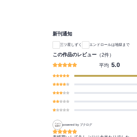
ボーイズラブ、波乱の
新刊通知
三ツ星しずく
エンドロールは地獄まで
この作品のレビュー
（
2
件）
5.0
平均
powered by ブクログ
表紙買いして久しぶりに大当たりでした。
