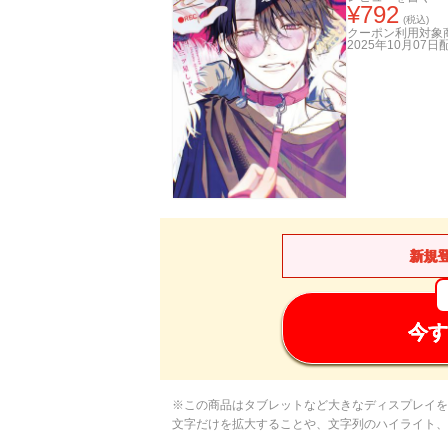
¥
792
(税込)
クーポン利用対象
2025年10月07日
新規
今す
※この商品はタブレットなど大きなディスプレイを
文字だけを拡大することや、文字列のハイライト、