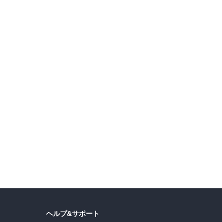
ーン 第2弾
【30%OFFクーポン】ジュネット BLコミック 2,200冊以上対象
直司
,
久世蘭
,
田中ドリル
,
御手元
,
吉河美希
,
鈴木央
,
ヒロユキ
,
五十嵐正邦
,
安田剛士
,
ヘルプ&サポート