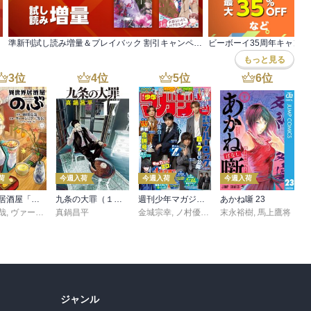
準新刊試し読み増量＆プレイバック 割引キャンペーン
ビーボーイ35周年キャンペ
もっと見る
3
位
4
位
5
位
6
位
荷
今週入荷
今週入荷
今週入荷
異世界居酒屋「のぶ」(22)
九条の大罪（１７）
週刊少年マガジン 2026年36・37号[2026年8月5日発売]
あかね噺 23
哉
,
ヴァージニア二等兵
真鍋昌平
,
転
金城宗幸
,
ノ村優介
,
真島ヒロ
末永裕樹
,
宮島礼吏
,
馬上鷹将
,
新川
ジャンル