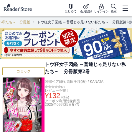
はじめて
会員登録
サインイン
検索
い私たち～ 分冊版
トウ狂女子図鑑 ～普通じゃ足りない私たち～ 分冊版第2巻
トウ狂女子図鑑 ～普通じゃ足りない私
たち～ 分冊版第2巻
コミック
阿部ベア(著)
,
高田千種(著)
/
KANATA
(
0
)
レビューを書く
¥
132
(税込)
クーポン利用対象商品
2025年09月25日
配信