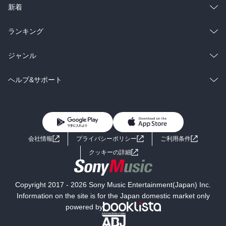
ラノベ
小説
総合
コミック
新着
雑誌・グラビア
ビジネス・実用
ラノベ
小説
総合
コミック
ランキング
BL・TL
雑誌・グラビア
ビジネス・実用
ラノベ
小説
総合
コミック
ジャンル
BL・TL
雑誌・グラビア
ビジネス・実用
ラノベ
小説
コミック
男性コミック
ヘルプ&サポート
BL・TL
雑誌・グラビア
ビジネス・実用
女性コミック
コミック誌
初めての方へ
ヘルプ
BL・TL
ライトノベル
男子向けラノベ
よくあるご質問
お問い合わせ
会社情報
プライバシーポリシー
ご利用条件
女子向けラノベ
小説
利用規約
クッキーの詳細
国内小説
海外小説
Copyright 2017 - 2026 Sony Music Entertainment(Japan) Inc.
ミステリー
SF
Information on the site is for the Japan domestic market only
powered by
歴史・時代小説
文学