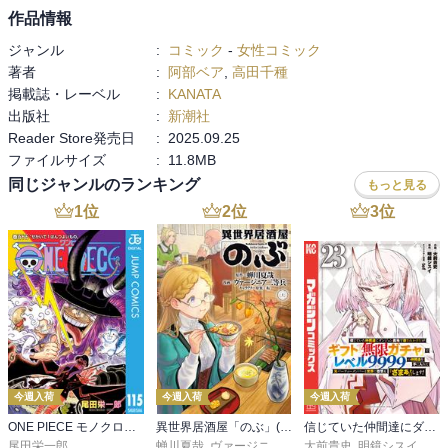
作品情報
ジャンル
:
コミック
-
女性コミック
著者
:
阿部ベア
,
高田千種
掲載誌・レーベル
:
KANATA
出版社
:
新潮社
Reader Store発売日
:
2025.09.25
ファイルサイズ
:
11.8MB
同じジャンルのランキング
もっと見る
1
位
2
位
3
位
今週入荷
今週入荷
今週入荷
ONE PIECE モノクロ版 115
異世界居酒屋「のぶ」(22)
信じていた仲間達にダンジョン奥地で殺されかけたがギフト『無限ガチャ』でレベル９９９９の仲間達を手に入れて元パーティーメンバーと世界に復讐＆『ざまぁ！』します！（２３）
尾田栄一郎
蝉川夏哉
,
ヴァージニア二等兵
大前貴史
,
転
,
明鏡シスイ
,
ｔｅ