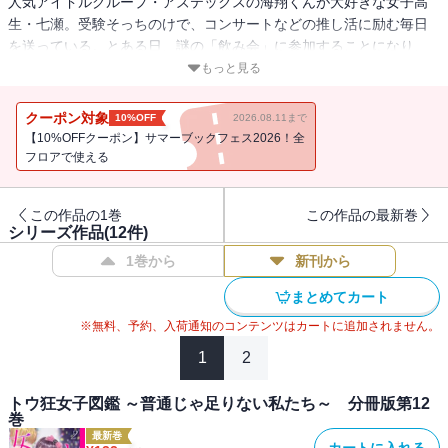
人気アイドルグループ・アズテックスの海翔くんが大好きな女子高
生・七瀬。受験そっちのけで、コンサートなどの推し活に励む毎日
を送っている。とある日、謎の「飲み会」に参加することになり、
なぜか海翔くんと同じグループのメンバー立花と知り合い、一夜を
もっと見る
ともにしてしまい――!? ※この物語は取材をもとに構成したフィク
ションです。実在の人物・団体・事件などには一切関係ありませ
クーポン対象
10%OFF
2026.08.11まで
ん。※本作品は単行本『トウ狂女子図鑑 ～普通じゃ足りない私たち
【10%OFFクーポン】サマーブックフェス2026！全
～』（バンチコミックス）を1話ごとに分冊したものです。
フロアで使える
この作品の1巻
この作品の最新巻
シリーズ作品(
12
件)
1巻から
新刊から
まとめてカート
※無料、予約、入荷通知のコンテンツはカートに追加されません。
1
2
トウ狂女子図鑑 ～普通じゃ足りない私たち～ 分冊版第12
巻
最新巻
カートに入れる