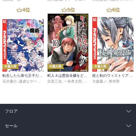
4
位
5
位
6
位
今週入荷
今週入荷
今週入荷
転生したら第七王子だったので、気ままに魔術を極めます（２４）
町人Ａは悪役令嬢をどうしても救いたい ～どぶと空と氷の姫君～１０【電子書店共通特典イラスト付】
杖と剣のウィストリア（１６）
石沢庸介
,
謙虚なサークル
,
メル。
目黒三吉
,
一色孝太郎
,
Parum
大森藤ノ
,
青井聖
フロア
総合
コミック
セール