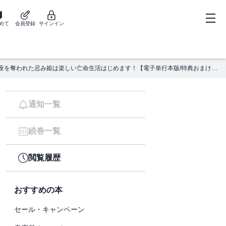
めて
会員登録
サインイン
花嫁の座を奪われた忌み姫は楽しい亡命生活はじめます！【電子単行本版/特典おまけ付き】２
通知一覧
続巻一覧
閲覧履歴
おすすめの本
セール・キャンペーン