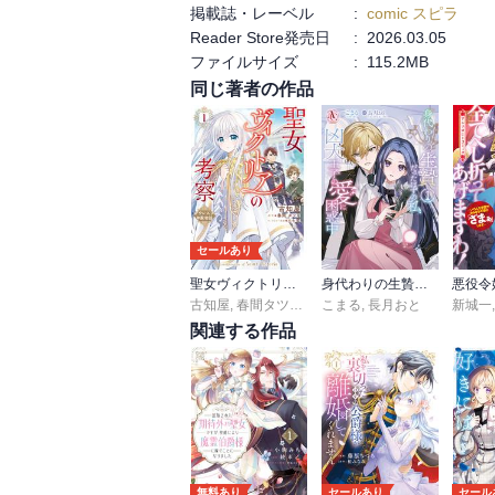
掲載誌・レーベル
:
comic スピラ
Reader Store発売日
:
2026.03.05
ファイルサイズ
:
115.2MB
同じ著者の作品
セールあり
聖女ヴィクトリアの考察
身代わりの生贄だったはずの私、凶犬王子の愛に困惑中（アリアンローズコミックス）
古知屋
,
春間タツキ
,
六七質
こまる
,
長月おと
新城一
関連する作品
無料あり
セールあり
セール