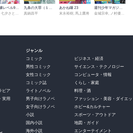
悪役令嬢レベル99 ～私は裏ボスですが魔王ではありません～ その６
九条の大罪（１７）
あかね噺 23
週刊少年マガジン 2026年36・37号[2026年8月5日発売]
,
七夕さとり
,
転
,
Tea
真鍋昌平
末永裕樹
,
馬上鷹将
金城宗幸
,
ノ村優介
,
真
ジャンル
コミック
ビジネス・経済
男性コミック
サイエンス・テクノロジー
女性コミック
コンピュータ・情報
コミック誌
くらし・家庭
ラビア
ライトノベル
料理・酒
・実用
男子向けラノベ
ファッション・美容・ダイエッ
女子向けラノベ
ホビー&カルチャー
小説
スポーツ・アウトドア
国内小説
地図・ガイド
海外小説
エンターテイメント