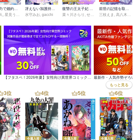
聖女の力で婚約者を奪われたけど、やり直すからには好きにはさせない
冴えない加護持ち令嬢、孤高の王子様に見初められる ～美貌の妹に言いなりの家族を捨てたら、真の能力が開花しました～（コミック）
復讐の王太子妃 ～虐げられた令嬢は冷酷騎士の手を取る～
前世の記憶を取り戻したので最愛の夫と離縁します～悪女と評判でしたが天才治癒師として開花したら、なぜか聖女が自爆しました～（コミック）
人
ール編集部
,
星見うさぎ
,
水守みお
切符
,
gacchi
菜々川さらり
,
せあら里奈
三枝えま
,
高八木レイナ
【フタスペ！2026年夏】女性向け異世界コミック 対象作品が最新巻まで全て30％OFF＆一部無料！
もっと見る
3
位
4
位
5
位
6
位
今週入荷
今週入荷
今週入荷