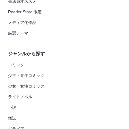
書店員オススメ
Reader Store 限定
メディア化作品
厳選テーマ
ジャンルから探す
コミック
少年・青年コミック
少女・女性コミック
ライトノベル
小説
雑誌
グラビア