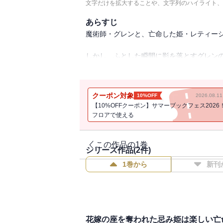
文字だけを拡大することや、文字列のハイライト、
あらすじ
魔術師・グレンと、亡命した姫・レティー
しかし、ふとした瞬間に影を落とすグレン
恩返しに励むうちに、レティーシャは自分の
だがその矢先、二人を引き裂く出来事が・
クーポン対象
10%OFF
2026.08.
穏やかな日々は、残酷にも突然終わりを告
【10%OFFクーポン】サマーブックフェス2026
フロアで使える
【※この作品は話売り「花嫁の座を奪われた
付き】」の電子単行本版です】
この作品の1巻
シリーズ作品(
2
件)
■【収録内容】
1巻から
新刊
「花嫁の座を奪われた忌み姫は楽しい亡命生
電子単行本版限定描き下ろしおまけ漫画
花嫁の座を奪われた忌み姫は楽しい亡