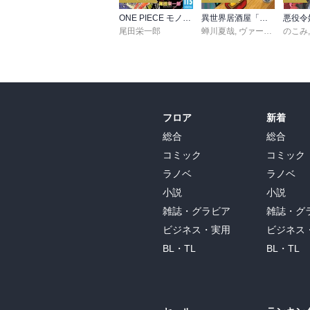
ONE PIECE モノクロ版 115
異世界居酒屋「のぶ」(22)
尾田栄一郎
蝉川夏哉
,
ヴァージニア二等兵
のこみ
フロア
新着
総合
総合
コミック
コミック
ラノベ
ラノベ
小説
小説
雑誌・グラビア
雑誌・グ
ビジネス・実用
ビジネス
BL・TL
BL・TL