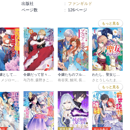
出版社
:
ファンギルド
ページ数
:
126ページ
もっと見る
悪役令嬢として破滅フラグは全てへし折ってあげますわ！～いろんな手段であらゆる不幸に「ざまぁ」します～ アンソロジーコミック
令嬢だって甘々な恋がしたい！！ アンソロジーコミック
令嬢たちのフルパワー恋愛アンソロジーコミック
わたし、聖女じゃありませんから(コミック)
,
メジロー
,
戌野ちろ
与乃市
,
本山とらじろう
,
森野きこり
,
長月おと
,
有谷実
日向夏
,
,
,
鯵河
えぽしま
狭山ひびき
,
長月おと
,
りったん
,
特になし
さとうしらたま
,
芦田ゆり
,
かみきわか
,
来須みかん
,
榛名丼
,
長月お
,
,
石河
ユハ
,
ひ
もっと見る
あり
近日入荷
セールあり