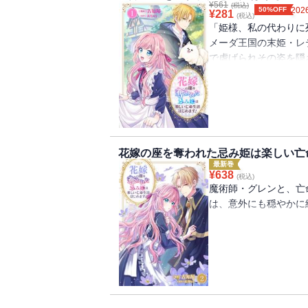
¥
561
(税込)
50%OFF
2026
¥
281
(税込)
「姫様、私の代わりに
メーダ王国の末姫・レ
で虐げられその姿を隠
姫の影武者として雇わ
に華やかな表舞台に立
る日々ーー。
しかしある日、神の啓
の皇太子との縁談が舞
輿入れの時がやってき
花嫁の座を奪われた忌み姫は楽しい亡
せるレティーシャだっ
最新巻
¥
638
(税込)
を奪われてしまう・・
魔術師・グレンと、亡
命まで狙われることと
は、意外にも穏やかに
ら訳アリそうな魔術師
しかし、ふとした瞬間
【※この作品は話売り
ャの胸を締めつける。
生活はじめます！【電
恩返しに励むうちに、
行本版です】
芽生えたことに気付い
■【収録内容】
「花嫁の座を奪われた