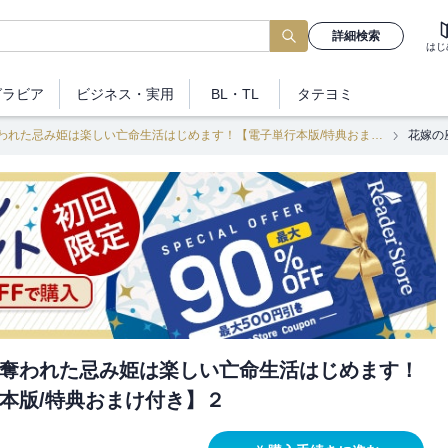
詳細検索
はじ
グラビア
ビジネス
・実用
BL・TL
タテヨミ
花嫁の座を奪われた忌み姫は楽しい亡命生活はじめます！【電子単行本版/特典おまけ付き】
奪われた忌み姫は楽しい亡命生活はじめます！
本版/特典おまけ付き】２