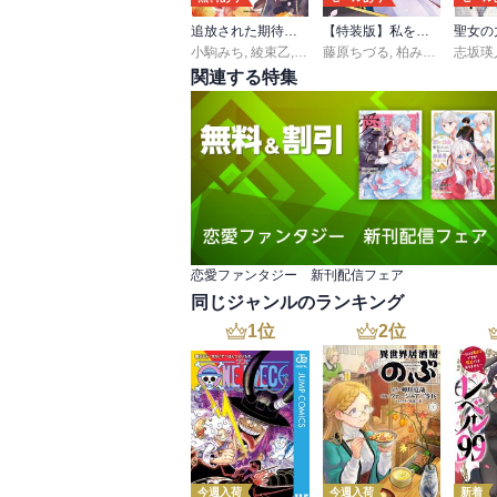
追放された期待外れ聖女ですが、聖婚により魔霊伯爵様に嫁ぐことになりました【単行本版】
【特装版】私を裏切ったはずの公爵様が離婚してくれません
小駒みち
,
綾束乙
,
甘塩コメコ
藤原ちづる
,
柏みなみ
,
志坂瑛
エトワ
関連する特集
恋愛ファンタジー 新刊配信フェア
同じジャンルのランキング
1
位
2
位
今週入荷
今週入荷
新着