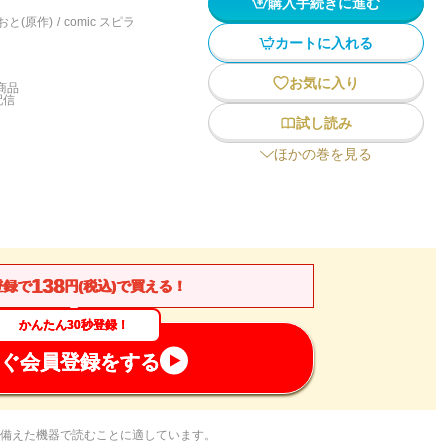
購入手続きに進む
おと(原作)
/
comic スピラ
カートに入れる
お気に入り
商品
配信
試し読み
ほかの巻を見る
138
登録で
円(税込)で買える！
かんたん30秒登録！
ぐ会員登録をする
備えた機器で読むことに適しています。