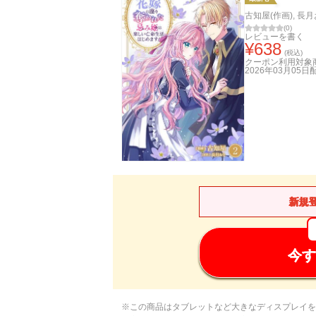
古知屋(作画)
,
長月
(
0
)
レビューを書く
¥
638
(税込)
クーポン利用対象
2026年03月05日
新規
今す
※この商品はタブレットなど大きなディスプレイを