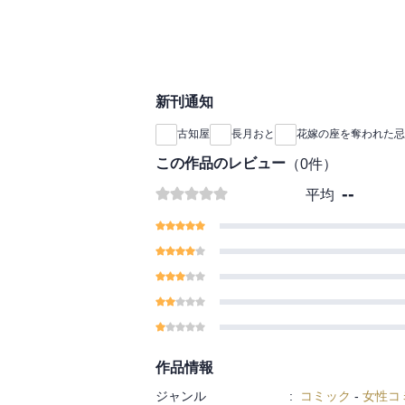
だがその矢先、二人を
子単行本版/特典おま
穏やかな日々は、残酷
電子単行本版限定描き
【※この作品は話売り
生活はじめます！【電
新刊通知
行本版です】
古知屋
長月おと
花嫁の座を奪われた忌
■【収録内容】
「花嫁の座を奪われた
この作品のレビュー
（
0
件）
子単行本版/特典おまけ
--
平均
電子単行本版限定描き
作品情報
ジャンル
:
コミック
-
女性コ