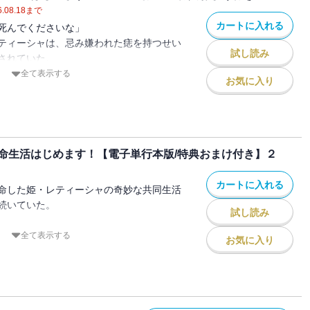
.08.18
まで
カートに入れる
死んでくださいな」
ティーシャは、忌み嫌われた痣を持つせい
試し読み
されていた。
れた容姿がそっくりの少女・リズが代わり
全て表示する
お気に入り
ち、レティーシャはその陰で雑用を回され
示と一致した痣を持つレティーシャに隣国
い込んでくる。
て生まれて初めて見る外の世界に目を輝か
命生活はじめます！【電子単行本版/特典おまけ付き】２
たが、羨んだリズの画策によって花嫁の座
・！
カートに入れる
命した姫・レティーシャの奇妙な共同生活
なったレティーシャを救ったのは、なにや
続いていた。
様でーー？
試し読み
に影を落とすグレンの表情が、レティーシ
全て表示する
お気に入り
「花嫁の座を奪われた忌み姫は楽しい亡命
子単行本版/特典おまけ付き】」の電子単
レティーシャは自分の中に“特別な想い”が
た。
忌み姫は楽しい亡命生活はじめます！【電