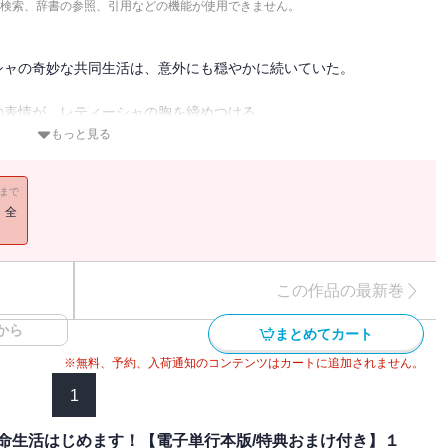
検索、辞書の参照、引用などの機能が使用できません。
シャの奇妙な共同生活は、意外にも穏やかに続いていた。
の表情が、レティーシャの胸を締めつける。
中に“特別な想い”が芽生えたことに気付いた。
もっと見る
・・。
11まで
げて――！？
！全
忌み姫は楽しい亡命生活はじめます！【電子単行本版/特典おまけ
この作品の最新巻
から
活はじめます！【電子単行本版/特典おまけ付き】」5話～8話
まとめてカート
※無料、予約、入荷通知のコンテンツはカートに追加されません。
1
命生活はじめます！【電子単行本版/特典おまけ付き】１