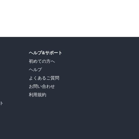
島ヒロ
,
宮島礼吏
,
新川直司
,
久世蘭
,
田中ドリル
,
御手元
,
吉河美希
,
鈴木央
,
ヒロユキ
,
ヘルプ&サポート
初めての方へ
ヘルプ
よくあるご質問
お問い合わせ
利用規約
ト