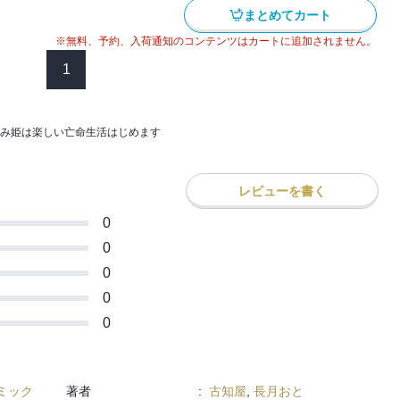
引き裂く出来事が・・・。
け付き】」１話～４話
まとめてカート
にも突然終わりを告げて――！？
下ろしおまけ漫画
※無料、予約、入荷通知のコンテンツはカートに追加されません。
「花嫁の座を奪われた忌み姫は楽しい亡命
1
子単行本版/特典おまけ付き】」の電子単
み姫は楽しい亡命生活はじめます
忌み姫は楽しい亡命生活はじめます！【電
付き】」5話～8話
レビューを書く
下ろしおまけ漫画
0
0
0
0
0
ミック
著者
:
古知屋
,
長月おと