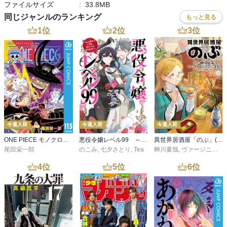
ファイルサイズ
:
33.8MB
同じジャンルのランキング
もっと見る
1
位
2
位
3
位
今週入荷
今週入荷
今週入荷
ONE PIECE モノクロ版 115
悪役令嬢レベル99 ～私は裏ボスですが魔王ではありません～ その６
異世界居酒屋「のぶ」(22)
尾田栄一郎
のこみ
,
七夕さとり
,
Tea
蝉川夏哉
,
ヴァージニア二等兵
4
位
5
位
6
位