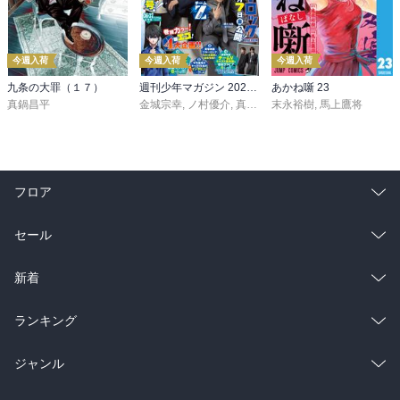
今週入荷
今週入荷
今週入荷
九条の大罪（１７）
週刊少年マガジン 2026年36・37号[2026年8月5日発売]
あかね噺 23
真鍋昌平
金城宗幸
,
ノ村優介
,
真島ヒロ
末永裕樹
,
宮島礼吏
,
馬上鷹将
,
新川直司
,
久
フロア
総合
コミック
セール
ラノベ
小説
総合
コミック
新着
雑誌・グラビア
ビジネス・実用
ラノベ
小説
総合
コミック
ランキング
BL・TL
雑誌・グラビア
ビジネス・実用
ラノベ
小説
総合
コミック
ジャンル
BL・TL