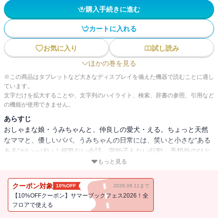
購入手続きに進む
カートに入れる
お気に入り
試し読み
ほかの巻を見る
※この商品はタブレットなど大きなディスプレイを備えた機器で読むことに適し
ています。
文字だけを拡大することや、文字列のハイライト、検索、辞書の参照、引用など
の機能が使用できません。
あらすじ
おしゃまな娘・うみちゃんと、仲良しの愛犬・える。ちょっと天然
なママと、優しいパパ。うみちゃんの日常には、笑いと小さな“ある
ある”がいっぱい！何気ない会話、突拍子もない行動、予想外のひと
言・・・・・・子育て中の方は共感必至、そうでない方も心がほっ
もっと見る
こり温まる、親子の絆がじんわり伝わるフルカラー４コマコミッ
ク。
クーポン対象
10%OFF
2026.08.11まで
【10%OFFクーポン】サマーブックフェス2026！全
フロアで使える