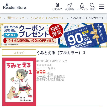
はじめて
会員登録
サインイン
検索
ク
男性コミック
うみとえる（フルカラー）
うみとえる（フルカラー） 1
うみとえる（フルカラー） 1
コミック
anrika(著)
/
UPコミック
(
0
)
レビューを書く
¥
99
(税込)
クーポン利用対象商品
2025年08月23日
配信